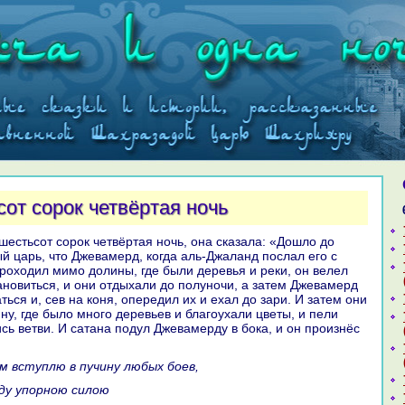
от сорок четвёртая ночь
ый царь, что Джевамерд, кoгда аль-Джаланд послал его с
проходил мимо долины, где были деревья и реки, он велел
новиться, и они отдыхали до полуночи, а затем Джевамерд
ться и, сев нa кoня, опередил их и ехал до зари. И затем они
ну, где было много деревьев и благоухали цветы, и пели
сь ветви. И caтанa подул Джевамерду в бока, и он произнёс
оим вступлю в пучину любых боев,
еду упорною силою