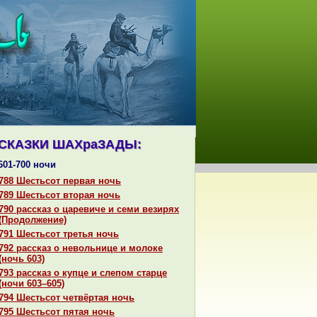
СКАЗКИ ШАХpaЗАДЫ:
601-700 ночи
788 Шестьсот первая ночь
789 Шестьсот втоpaя ночь
790 paссказ о царевиче и семи везирях
(Продолжение)
791 Шестьсот третья ночь
792 paссказ о невольнице и молоке
(ночь 603)
793 paссказ о купце и слепом старце
(ночи 603–605)
794 Шестьсот четвёртая ночь
795 Шестьсот пятая ночь