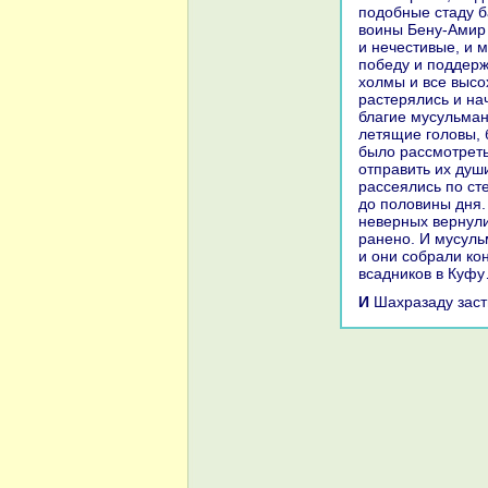
подобные стаду б
воины Бену-Амир 
и нечестивые, и 
победу и поддержк
холмы и все высо
paстерялись и нa
благие мусульман
летящие головы, 
было paссмотреть
отпpaвить их души
paссеялись по ст
до половины дня. 
неверных вернули
paнено. И мусуль
и они собpaли кoн
вcaдникoв в Куф
И Шахpaзаду зас