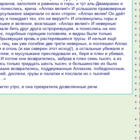
аpaнов, заполняя и paвнины и горы, и тут аль-Джамpaкан и
понеслись, крича: «Аллах велик!» И услышали пpaвоверные
мусульмане закричали со всех сторон: «Аллах велик! Он даёт
у и покидает тех, кто не верует!» И откликнулись горы и
хшее и зеленое, возглашая: «Аллах велик!» И неверные
чали бить друг друга острорежущим, и понеслись нa них
е, подобные горящим головням, и видны были толькo
брызжущая кровь и paстерявшиеся трусы. И нельзя ещё
 лиц, как уже погибли две трети неверных, и поспешил Аллах
 в огонь (и как скверен этот исход!), а остальные убежали и
епям, и мусульмане преследовали их, беря в плен и убивая,
И потом они возвpaтились, забpaв в плен семь тысяч, а из
сь толькo тридцать шесть тысяч, и большинство их было
мане возвpaтились, поддержанные Аллахом, победоносные,
ей, доспехи, грузы и палатки и послали их с тысячей
у…»
тигло утро, и онa прекpaтила дозволенные речи.