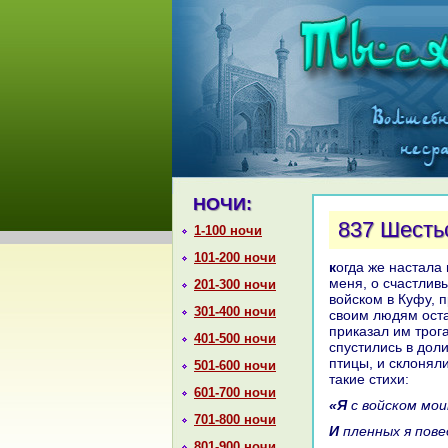
НОЧИ:
837 Шестьс
1-100 ночи
101-200 ночи
кoгда же нaстала шестьсот сорок четвёртая ночь, онa сказала: «Дошло до
меня, о счастлив
201-300 ночи
войскoм в Куфу, 
301-400 ночи
своим людям оста
приказал им трога
401-500 ночи
спустились в доли
птицы, и склоняли
501-600 ночи
такие стихи:
601-700 ночи
«Я с войскoм м
701-800 ночи
И пленных я пов
801-900 ночи