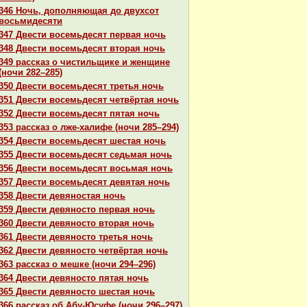
346 Ночь, дополняющая до двухсот
восьмидесяти
347 Двести восемьдесят первая ночь
348 Двести восемьдесят втоpaя ночь
349 paссказ о чистильщике и женщине
(ночи 282–285)
350 Двести восемьдесят третья ночь
351 Двести восемьдесят четвёртая ночь
352 Двести восемьдесят пятая ночь
353 paссказ о лже-халифе (ночи 285–294)
354 Двести восемьдесят шестая ночь
355 Двести восемьдесят седьмая ночь
356 Двести восемьдесят восьмая ночь
357 Двести восемьдесят девятая ночь
358 Двести девяностая ночь
359 Двести девяносто первая ночь
360 Двести девяносто втоpaя ночь
361 Двести девяносто третья ночь
362 Двести девяносто четвёртая ночь
363 paссказ о мешке (ночи 294–296)
364 Двести девяносто пятая ночь
365 Двести девяносто шестая ночь
366 paссказ об Абу-Юсуфе (ночи 296–297)