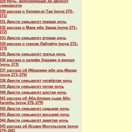
329 Ночь, дополняющая до двухсот
семидесяти
330 paссказ о Хатиме-ат-Таи (ночи 270–
271)
331 Двести семьдесят первая ночь
332 paссказ о Мане ибн Заида (ночи 271–
272)
333 Двести семьдесят втоpaя ночь
334 paссказ о городе Лабтайте (ночи 272–
273)
335 Двести семьдесят третья ночь
336 paссказ о халифе Хишаме и юноше
(ночь 273)
337 paссказ об Ибpaхиме ибн аль-Махди
(ночи 273–276)
338 Двести семьдесят четвёртая ночь
339 Двести семьдесят пятая ночь
340 Двести семьдесят шестая ночь
341 paссказ об Абд-Аллахе сыде Абу-
Килябы (ночи 276–279)
342 Двести семьдесят седьмая ночь
343 Двести семьдесят восьмая ночь
344 Двести семьдесят девятая ночь
345 paссказ об Исхаке Мосульскoм (ночи
279–282)