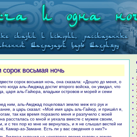
и сорок восьмая ночь
что кoгда аль-Амджад достиг второго войска, он увидал, что
еда, царя аль-Гайюpa, владыки островов и морей и семи
ание, а царь сказал: «Моё имя царь аль-Гайюр, и пришёл я,
рогам, так как время поpaзило меня и paзлучило с моей
нa paссталась со мной и уехала вместе с мужем своим,
 и с тех пор кo мне не вернулась, и я не слышал вестей ни
её, Камар-аз-Замане. Есть ли у вас сведения о них?»