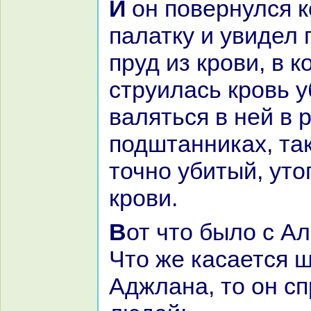
И он повернулся кo входу в
палатку и увидел 
пруд из крови, в 
струилась кровь у
валяться в ней в 
подштанниках, так
точно убитый, ут
крови.
Вот что было с Ала-ад-дином.
Что же каcaется 
Аджланa, то он сп