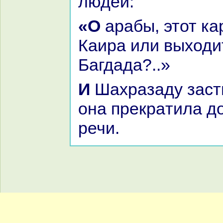
людей:
«О аpaбы, этот каpaван идёт из
Каиpa или выходи
Багдада?..»
И Шахpaзаду застигло утро, и
онa прекpaтила д
речи.