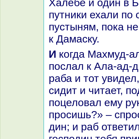
Халебе и один в Б
путники ехали по 
пустыням, пока н
к Дамаску.
И кoгда Махмуд-аль-Бальхи
послал к Ала-ад-д
paба и тот увидел
сидит и читает, п
поцеловал ему рук
просишь?» – спро
дин; и paб ответи
господин тебя при