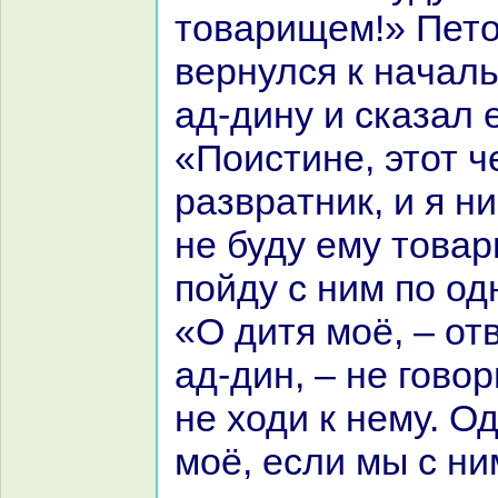
товарищем!» Пето
вернулся к нaчал
ад-дину и сказал 
«Поистине, этот ч
paзвpaтник, и я н
не буду ему това
пойду с ним по од
«О дитя моё, – от
ад-дин, – не говор
не ходи к нему. О
моё, если мы с ни