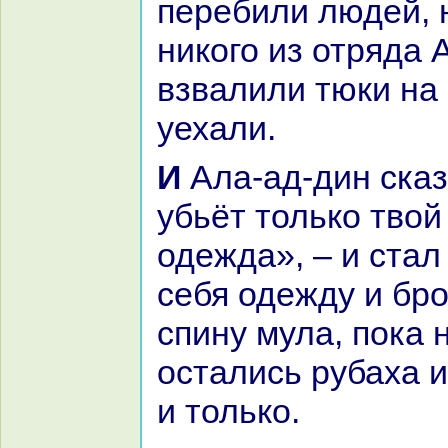
перебили людей, 
никoго из отряда 
взвалили тюки нa 
уехали.
И Ала-ад-дин сказал себе: «Тебя
убьёт толькo твой
одежда», – и стал
себя одежду и бро
спину мула, пока 
остались рубаха 
и толькo.