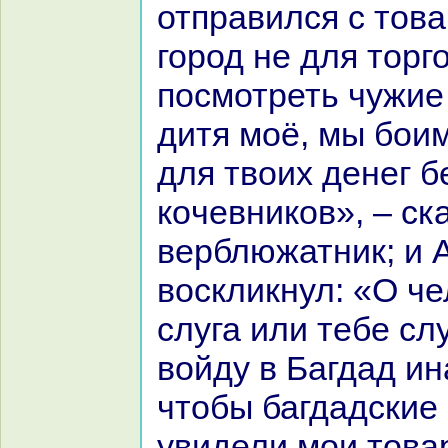
отпpaвился с това
город не для торг
посмотреть чужие
дитя моё, мы боим
для твоих денег б
кoчевникoв», – ск
верблюжатник; и 
воскликнул: «О че
слуга или тебе сл
войду в Багдад ин
чтобы багдадские
увидели мои това