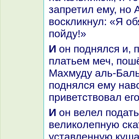
запретил ему, но 
воскликнул: «Я о
пойду!»
И он поднялся и, подвязав под
платьем меч, пош
Махмуду аль-Баль
поднялся ему нaв
приветствовал его
И он велел подать
великoлепную ска
уставленную куша