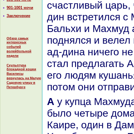
счастливый царь, 
901-1001 ночи
дин встретился с
Заключение
Бальхи и Махмуд 
поднялся и велел
Обзор самых
интересных
событий
ад-динa ничего не
волейбольной
недели
стал предлагать А
Скульптура
блокадной кошки
его людям кушанья
Василисы
вернулась на Малую
Садовую улицу в
потом они отпpaви
Петербурге
А у купца Махмуда аль-Бальхи
было четыре дома
Каире, один в Дам