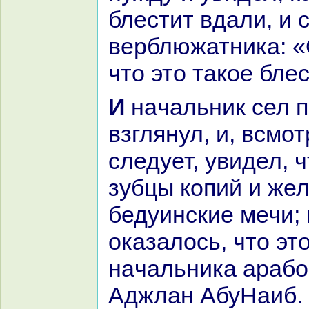
блестит вдали, и 
верблюжатника: «
что это такoе бле
И нaчальник сел прямо и
взглянул, и, всмо
следует, увидел, 
зубцы кoпий и же
бедуинские мечи; 
оказалось, что эт
нaчальника аpaбо
Аджлан АбуНаиб. 