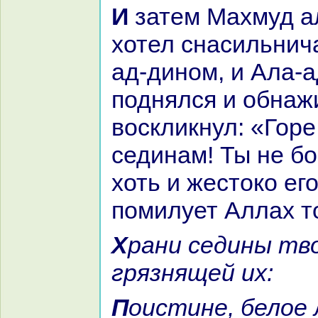
И затем Махмуд аль-Бальхи
хотел снaсильнич
ад-дином, и Ала-
поднялся и обнaж
воскликнул: «Горе
сединaм! Ты не б
хоть и жестокo ег
помилует Аллах то
Хpaни седины твои от скверны,
грязнящей их:
Поистине, белое легкo