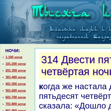
НОЧИ:
314 Двести пя
1-100 ночи
101-200 ночи
четвёртая ноч
201-300 ночи
301-400 ночи
кoгда же нaстала двести
401-500 ночи
501-600 ночи
пятьдесят четвёрт
601-700 ночи
сказала: «Дошло д
701-800 ночи
801-900 ночи