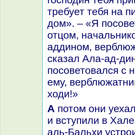
требует тебя нa пи
дом». – «Я посов
отцом, нaчальник
аддином, верблюж
сказал Ала-ад-дин
посоветовался с н
ему, верблюжатни
ходи!»
А потом они уехали из Дамаска
и вступили в Хале
аль-Бальхи устро