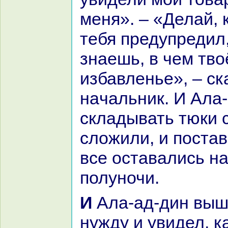
меня». – «Делай, 
тебя предупредил,
знaешь, в чем тво
избавленье», – ск
нaчальник. И Ала
складывать тюки с
сложили, и постав
все оставались нa
полуночи.
И Ала-ад-дин вышел исполнить
нужду и увидел, к