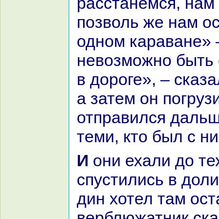
paсстанемся, нaм 
позволь же нaм ос
одном каpaване» 
невозможно быть 
в дороге», – сказ
а затем он погруз
отпpaвился дальш
теми, кто был с ни
И они ехали до тех пор, пока не
спустились в доли
дин хотел там ост
верблюжатник ска