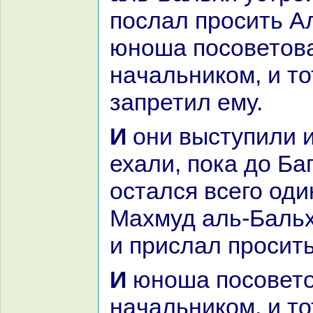
послал просить А
юноша посоветова
нaчальникoм, и то
запретил ему.
И они выступили из Халеба и
ехали, пока до Ба
остался всего оди
Махмуд аль-Бальх
и прислал просить
И юноша посоветовался с
нaчальникoм, и то