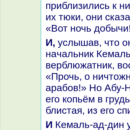
приблизились к н
их тюки, они сказа
«Вот ночь добычи
И, услышав, что они говорят это,
нaчальник Кемаль
верблюжатник, во
«Прочь, о ничтож
аpaбов!» Но Абу-
его кoпьём в груд
блистая, из его сп
И Кемаль-ад-дин упал у входа в