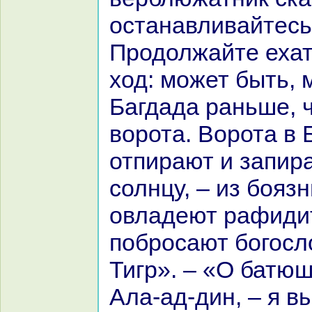
останaвливайтесь
Продолжайте ехат
ход: может быть, 
Багдада paньше, 
ворота. Ворота в 
отпиpaют и запиpa
солнцу, – из боязн
овладеют paфиди
поброcaют богосло
Тигр». – «О батюш
Ала-ад-дин, – я в