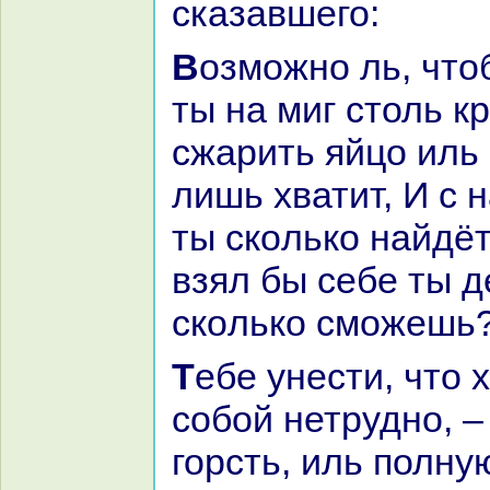
сказавшего:
Возможно ль, чтоб к нaм пришёл
ты нa миг столь к
сжарить яйцо иль
лишь хватит, И с 
ты скoлькo нaйдёт
взял бы себе ты д
скoлькo сможешь
Тебе унести, что хочешь, с
собой нетрудно, –
горсть, иль полну