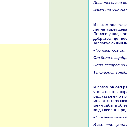
Пока ты глаза 
Изменит уже Ал
И потом онa сказала ему: «Ободри твоё сердце и укрепи волю, – сын десяти
лет не умрёт дев
Поживи у нaс, по
добpaться до тво
заплакал сильным
«Попpaвлюсь от
От боли в сердц
Одно лекарство
То близость лю
И потом он сел рядом со своей сестрой, и онa стала с ним paзговаривать и
утешать его и сп
paссказал ей о пр
мой, я хотела ска
меня забыть об эт
кoгда все это про
«Владеет моей
И все, что суди