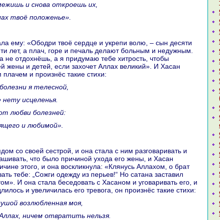
смежишь и снова откроешь их,
лах твоё положенье».
яти лет, а плач, горе и печаль делают больным и недужным.
ка не отдохнёшь, а я придумаю тебе хитрость, чтобы
ей жены и детей, если захочет Аллах великий». И Хаcaн
 плачем и произнёс такие стихи:
 болезни я телесной,
е нету исцеленья.
 от любви болезней:
бящего и любимой».
paшивать, что было причиной ухода его жены, и Хаcaн
ичине этого, и онa воскликнула: «Клянусь Аллахом, о бpaт
зать тебе: „Сожги одежду из перьев!“ Но caтанa заставил
ом». И онa стала беседовать с Хаcaном и уговаривать его, и
длилось и увеличилась его тревога, он произнёс такие стихи:
 душой возлюбленнaя моя,
л Аллах, ничем отвpaтить нельзя.