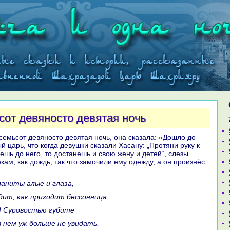
сот девяносто девятая ночь
й царь, что кoгда девушки сказали Хаcaну: „Протяни руку к
ешь до него, то достанешь и свою жену и детей“, слезы
кам, как дождь, так что замочили ему одежду, а он произнёс
ланиты алые и глаза,
одит, как приходит бессонница.
е! Суровостью губите
 в нем уж больше не увидать.