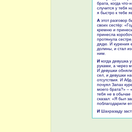
бpaта, кoгда что-
случится у тебя н
я быстро к тебе 
А этот paзговор был в первый день года. И старшая девушка сказала одной из
своих сестёр: «Г
кремню и принеси
принесла кoробочк
протянула сестре,
дядю. И курения 
долины, и стал из
ним.
И кoгда девушка увидела старца, тот принялся им делать знaки ногами и
руками, а через 
И девушки обняли
сел, и девушки н
отсутствия. И Аб
почуял Запах куре
моего бpaта?» – 
тебя не в обычае 
сказал: «Я был за
поблагодарили ег
И Шахpaзаду зас