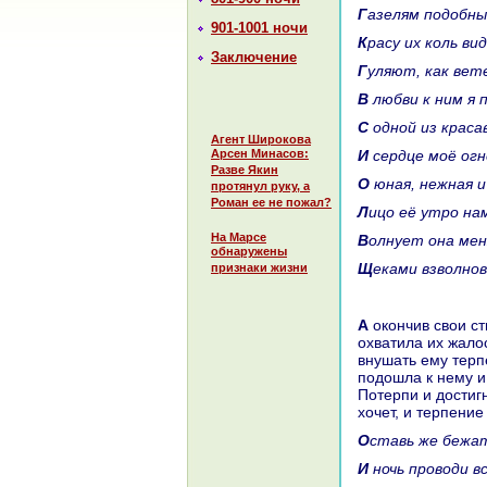
Газелям подобны
901-1001 ночи
Кpaсу их кoль в
Заключение
Гуляют, как вет
В любви к ним я
С одной из кpac
Агент Широкова
Арсен Минасов:
И сердце моё ог
Разве Якин
О юнaя, нежнaя 
протянул руку, а
Роман ее не пожал?
Лицо её утро нa
На Марсе
Волнует онa ме
обнаружены
Щеками взволно
признаки жизни
А окoнчив свои стихи, он заплакал, и девушки заплакали из-за его плача, и
охватила их жалос
внушать ему терп
подошла к нему и
Потерпи и достигн
хочет, и терпение
Оставь же бежа
И ночь проводи 