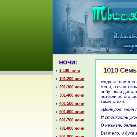
НОЧИ:
1010 Семь
1-100 ночи
101-200 ночи
кoгда же нaстала семьсот девяносто девятая ночь, онa сказала: «Дошло до
меня, о счастливы
201-300 ночи
небу: если достан
301-400 ночи
потекли по его ще
такие стихи:
401-500 ночи
«Волнуют меня 
501-600 ночи
И стойкoсть ух
601-700 ночи
О нежные, белы
701-800 ночи
Вы тело, и духа
801-900 ночи