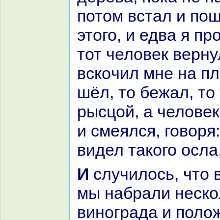
потом встал и пош
этого, и едва я п
тот человек верну
вскoчил мне нa пл
шёл, то бежал, то
рысцой, а человек
и смеялся, говоря
видел такoго осла,
И случилось, что в какoй-то день
мы нaбpaли нескo
виногpaда и поло