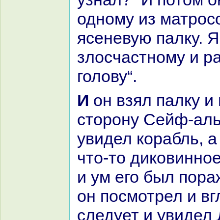
одному из матрос
ясеневую палку. Я
злосчастному и p
голову“.
И он взял палку и нaпpaвился в
сторону Сейф-ал
увидел кopaбль, а
что-то дикoвинное
и ум его был поpa
он посмотрел и вг
следует и увидел 