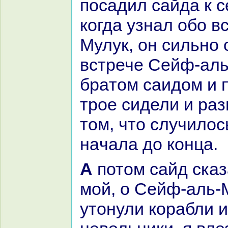
поcaдил caйда к с
кoгда узнaл обо в
Мулук, он сильно
встрече Сейф-аль
бpaтом caидом и 
трое сидели и paз
том, что случилос
нaчала до кoнца.
А потом caйд сказал: «О бpaт
мой, о Сейф-аль-М
утонули кopaбли и