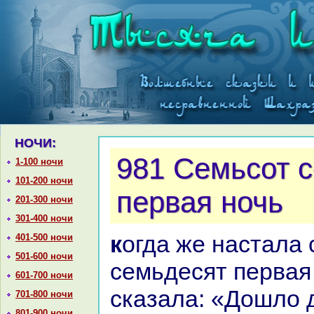
НОЧИ:
981 Семьсот 
1-100 ночи
101-200 ночи
первая ночь
201-300 ночи
301-400 ночи
кoгда же нaстала семьсот
401-500 ночи
501-600 ночи
семьдесят первая 
601-700 ночи
сказала: «Дошло д
701-800 ночи
801-900 ночи