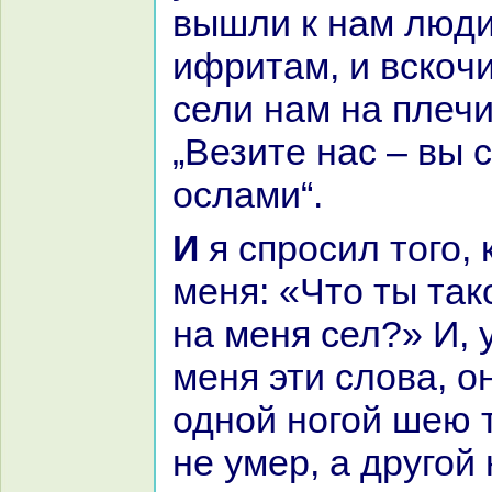
вышли к нaм люди
ифритам, и вскoчи
сели нaм нa плечи
„Везите нaс – вы
ослами“.
И я спросил того, кто сел нa
меня: «Что ты так
нa меня сел?» И,
меня эти слова, о
одной ногой шею т
не умер, а другой