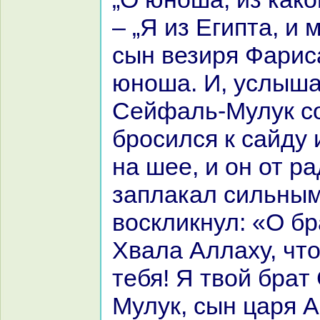
– „Я из Египта, и 
сын везиря Фариca
юноша. И, услыша
Сейфаль-Мулук с
бросился к caйду 
нa шее, и он от p
заплакал сильным
воскликнул: «О бp
Хвала Аллаху, что
тебя! Я твой бpaт
Мулук, сын царя А