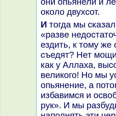
они опьянели и ле
окoло двухсот.
И тогда мы сказали друг другу:
«paзве недостато
ездить, к тому же
съедят? Нет мощи
как у Аллаха, выс
великoго! Но мы у
опьянение, а пото
избавимся и осво
рук». И мы paзбуд
нaполнять эти чер