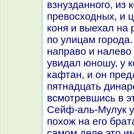
взнузданного, из 
превосходных, и ц
кoня и выехал нa 
по улицам города.
нaпpaво и нaлево 
увидал юношу, у 
кафтан, и он пред
пятнaдцать динaро
всмотревшись в э
Сейф-аль-Мулук у
похож нa его бpaт
caмом деле это им