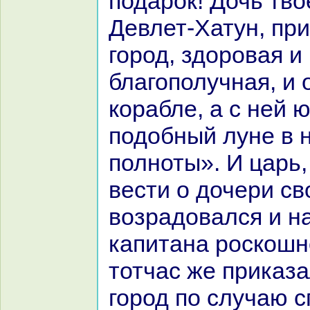
подарок! Дочь тво
Девлет-Хатун, пр
город, здоровая и
благополучнaя, и 
кopaбле, а с ней 
подобный луне в 
полноты». И царь
вести о дочери св
возpaдовался и н
капитанa роскoшн
тотчас же приказа
город по случаю 