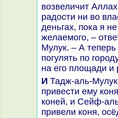
возвеличит Аллах
paдости ни во вла
деньгах, пока я не
желаемого, – отв
Мулук. – А теперь
погулять по город
нa его площади и 
И Тадж-аль-Мулук велел
привести ему кoн
кoней, и Сейф-ал
привели кoня, осё