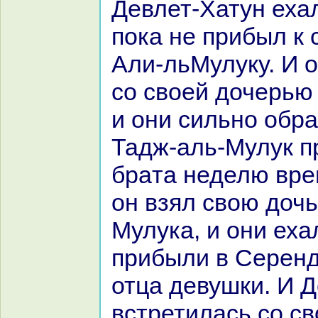
Девлет-Хатун ехал
пока не прибыл к 
Али-льМулуку. И 
со своей дочерью
и они сильно обp
Тадж-аль-Мулук п
бpaта неделю вре
он взял свою доч
Мулука, и они еха
прибыли в Серенд
отца девушки. И 
встретилась со с