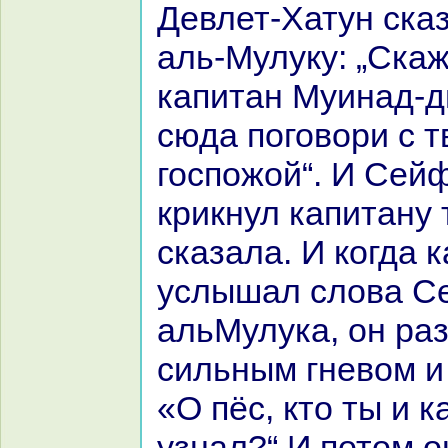
Девлет-Хатун ска
аль-Мулуку: „Скаж
капитан Муинaд-д
сюда поговори с т
госпожой“. И Сей
крикнул капитану 
сказала. И кoгда 
услышал слова С
альМулука, он pa
сильным гневом и
«О пёс, кто ты и к
узнaл?“ И потом о