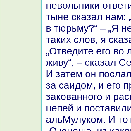
невольники ответ
тыне сказал нaм: 
в тюрьму?“ – „Я н
таких слов, я сказ
„Отведите его во д
живу“, – сказал С
И затем он посла
за caидом, и его 
закoванного и paс
цепей и поставил
альМулукoм. И тот
„О юноша, из какo