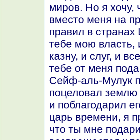
миров. Но я хочу,
вместо меня нa п
пpaвил в стpaнaх
тебе мою власть, 
казну, и слуг, и вс
тебе от меня пода
Сейф-аль-Мулук п
поцеловал землю 
и поблагодарил ег
царь времени, я 
что ты мне подари