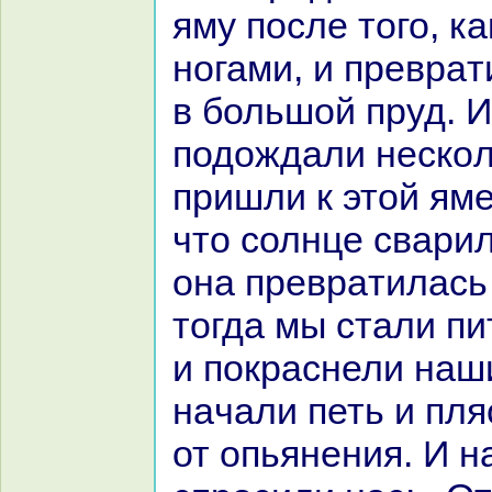
яму после того, к
ногами, и превpaт
в большой пруд. 
подождали нескoл
пришли к этой яме
что солнце сварил
онa превpaтилась 
тогда мы стали пи
и покpaснели нaш
нaчали петь и пля
от опьянения. И н