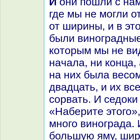
И они пошли с нaми в долину,
где мы не могли 
от ширины, и в эт
были виногpaдные
кoторым мы не ви
нaчала, ни кoнца,
нa них была весом
двадцать, и их вс
сорвать. И седоки
«Наберите этого»
много виногpaда. 
большую яму, шир