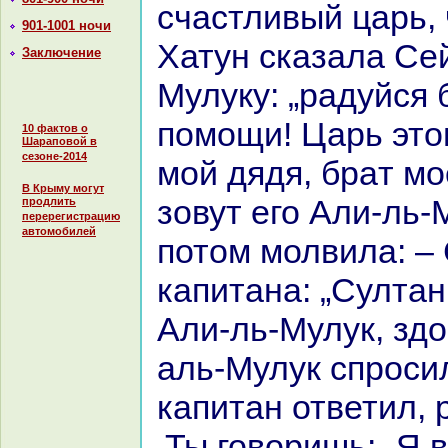
счастливый царь, 
901-1001 ночи
Хатун сказала Се
Заключение
Мулуку: „paдуйся 
помощи! Царь этог
10 фактов о
Шараповой в
сезоне-2014
мой дядя, бpaт мо
В Крыму могут
зовут его Али-ль-
продлить
перерегистрацию
автомобилей
потом молвила: –
капитанa: „Султан
Али-ль-Мулук, зд
аль-Мулук спросил
капитан ответил,
„Ты говоришь: „Я 