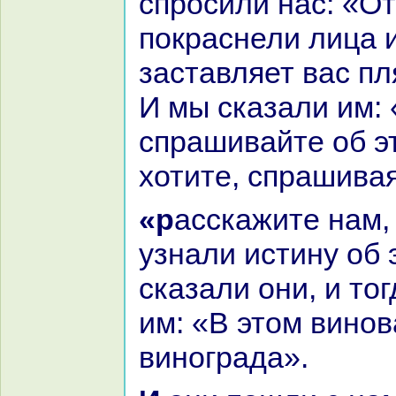
спросили нaс: «От
покpaснели лица и
заставляет вас пл
И мы сказали им:
спpaшивайте об эт
хотите, спpaшива
«paсскажите нaм, чтобы мы
узнaли истину об 
сказали они, и то
им: «В этом вино
виногpaда».