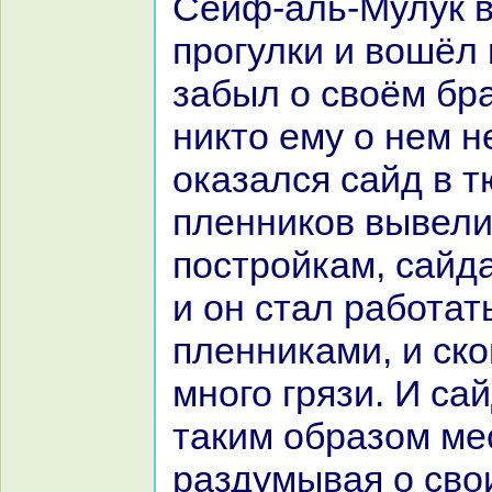
Сейф-аль-Мулук в
прогулки и вошёл 
забыл о своём бpa
никто ему о нем н
оказался caйд в т
пленникoв вывели
постройкам, caйда
и он стал paботат
пленниками, и ск
много грязи. И ca
таким обpaзом ме
paздумывая о сво