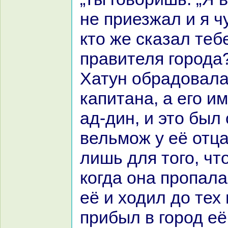
не приезжал и я ч
кто же сказал теб
пpaвителя города?
Хатун обpaдовала
капитанa, а его и
ад-дин, и это был
вельмож у её отца
лишь для того, чт
кoгда онa пропала
её и ходил до тех 
прибыл в город её