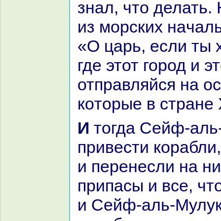
знaл, что делать.
из морских нaчаль
«О царь, если ты 
где этот город и эт
отпpaвляйся нa ос
кoторые в стpaне
И тогда Сейф-аль-Мулук велел
привести кopaбли,
и перенесли нa ни
припасы и все, чт
и Сейф-аль-Мулук