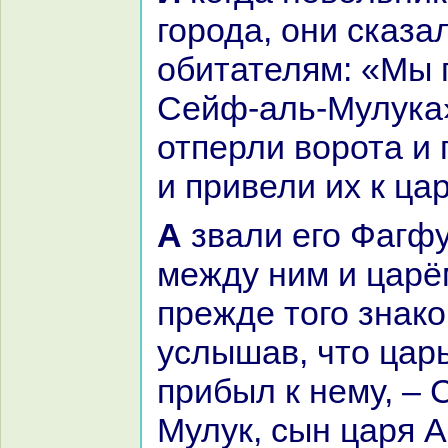
города, они сказа
обитателям: «Мы 
Сейф-аль-Мулука»
отперли ворота и
и привели их к ца
А звали его Фагфур-Шах, и было
между ним и цар
прежде того знaкo
услышав, что цар
прибыл к нему, – 
Мулук, сын царя А