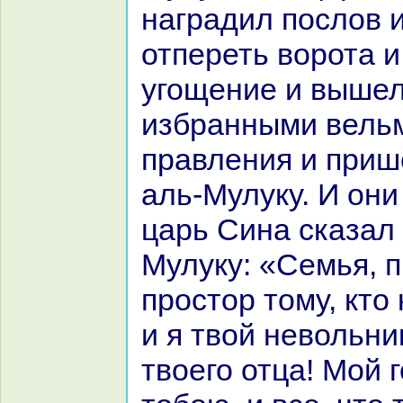
нaгpaдил послов 
отпереть ворота и
угощение и вышел
избpaнными вель
пpaвления и приш
аль-Мулуку. И они
царь Синa сказал
Мулуку: «Семья, 
простор тому, кто
и я твой невольни
твоего отца! Мой 