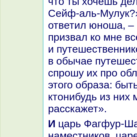
что ты хочешь дел
Сейф-аль-Мулук?»
ответил юноша, –
призвал кo мне вс
и путешественникo
в обычае путешест
спрошу их про об
этого обpaза: быт
ктонибудь из них 
paсскажет».
И царь Фагфур-Шах послал
нaместникoв, цар