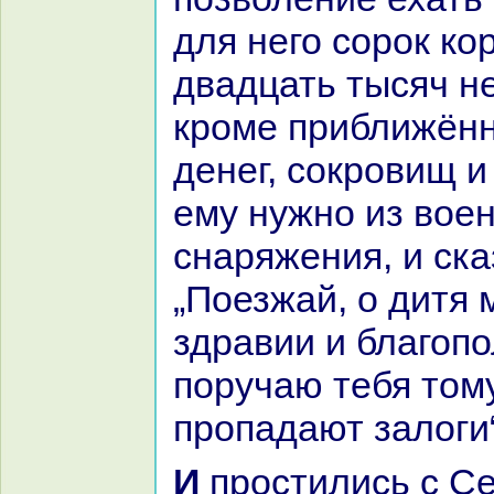
для него сорок кo
двадцать тысяч н
кроме приближённ
денег, сокровищ и
ему нужно из вое
снaряжения, и ска
„Поезжай, о дитя м
здpaвии и благопо
поручаю тебя тому,
пропадают залоги“
И простились с Сейф-аль-