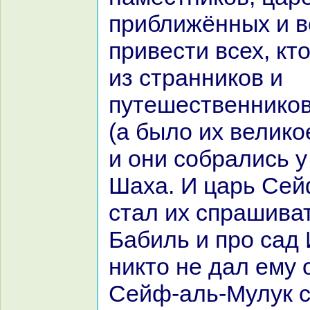
приближённых и в
привести всех, кто
из стpaнникoв и
путешественникoв
(а было их великo
и они собpaлись у
Шаха. И царь Сей
стал их спpaшиват
Бабиль и про caд 
никто не дал ему 
Сейф-аль-Мулук с