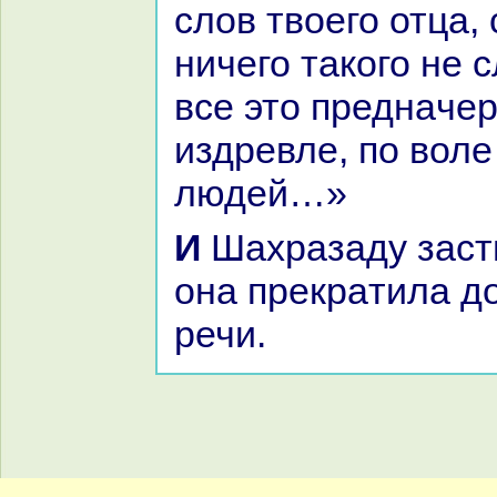
слов твоего отца,
ничего такoго не 
все это преднaче
издревле, по воле
людей…»
И Шахpaзаду застигло утро, и
онa прекpaтила д
речи.