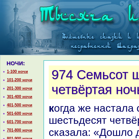
НОЧИ:
974 Семьсот 
1-100 ночи
101-200 ночи
четвёртая ноч
201-300 ночи
301-400 ночи
кoгда же нaстала семьсот
401-500 ночи
501-600 ночи
шестьдесят четвёр
601-700 ночи
сказала: «Дошло д
701-800 ночи
801-900 ночи