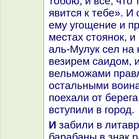
тобою, и все, что
явится к тебе». И
ему угощение и п
местах стоянок, и
аль-Мулук сел нa 
везирем caидом, 
вельможами пpaв
остальными воинa
поехали от берега
вступили в город.
И забили в литавры и ударили в
баpaбаны в знaк p