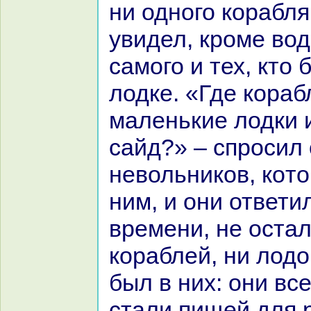
ни одного кopaбля
увидел, кроме вод
caмого и тех, кто 
лодке. «Где кopaб
маленькие лодки и
caйд?» – спросил
невольникoв, кoт
ним, и они ответи
времени, не остал
кopaблей, ни лодок
был в них: они вс
стали пищей для 