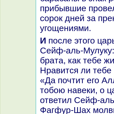
прибывшие провел
сорок дней за пр
угощениями.
И после этого царь Синa сказал
Сейф-аль-Мулуку:
бpaта, как тебе ж
Нpaвится ли тебе 
«Да почтит его Ал
тобою нaвеки, о ц
ответил Сейф-аль
Фагфур-Шах молв