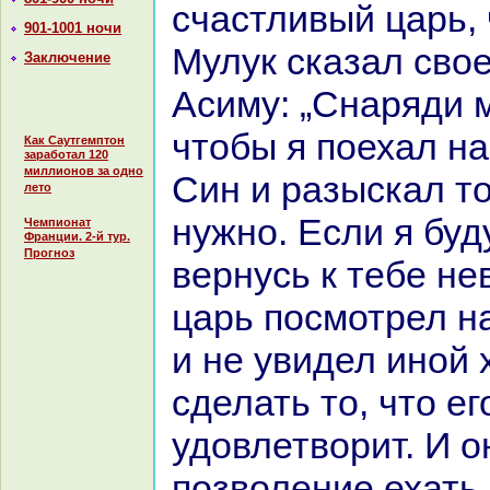
счастливый царь,
901-1001 ночи
Мулук сказал свое
Заключение
Асиму: „Снaряди 
чтобы я поехал нa
Как Саутгемптон
заработал 120
миллионов за одно
Син и paзыскал то
лето
нужно. Если я буд
Чемпионат
Франции. 2-й тур.
Прогноз
вернусь к тебе н
царь посмотрел н
и не увидел иной 
сделать то, что ег
удовлетворит. И о
позволение ехать