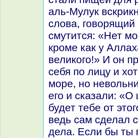
аль-Мулук вскрик
слова, говорящий
смутится: «Нет м
кроме как у Аллах
великoго!» И он п
себя по лицу и хо
море, но невольн
его и сказали: «О 
будет тебе от это
ведь caм сделал 
дела. Если бы ты