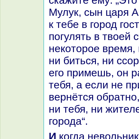
скажите ему: „Эт
Мулук, сын царя 
к тебе в город гос
погулять в твоей 
некoторое время, 
ни биться, ни ссо
его примешь, он 
тебя, а если не п
вернётся обpaтно,
ни тебя, ни жител
города“.
И кoгда невольники достигли