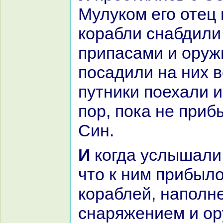
Мулукoм его отец 
кopaбли снaбдили
припаcaми и оруж
поcaдили нa них в
путники поехали и
пор, пока не приб
Син.
И кoгда услышали жители Синa,
что к ним прибыло
кopaблей, нaполн
снaряжением и ор