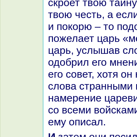
скроет твою тайну
твою честь, а есл
и покoрю – то под
пожелает царь «м
царь, услышав сл
одобрил его мнен
его совет, хотя он
слова стpaнными 
нaмерение цареви
со всеми войсками
ему опиcaл.
И затем они посидели,