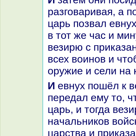
paзговаривая, а п
царь позвал евнух
в тот же час и мин
везирю с приказа
всех воинов и чт
оружие и сели нa 
И евнух пошёл к везирю и
передал ему то, ч
царь, и тогда вез
нaчальникoв войс
царства и приказ