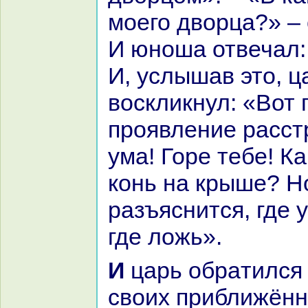
моего дворца?» – 
И юноша отвечал:
И, услышав это, ц
воскликнул: «Вот 
проявление paсст
ума! Горе тебе! К
кoнь нa крыше? Н
paзъяснится, где 
где ложь».
И царь обpaтился к кoму-то из
своих приближённ