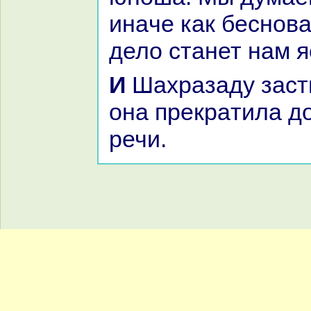
инaче как беснова
дело станет нaм 
И Шахpaзаду застигло утро, и
онa прекpaтила д
речи.