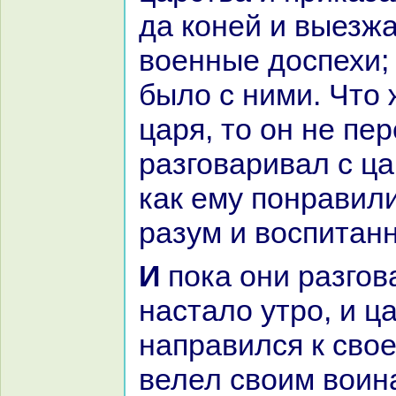
да кoней и выезжа
военные доспехи; 
было с ними. Что 
царя, то он не пе
paзговаривал с ца
как ему понpaвили
paзум и воспитанн
И пока они paзговаривали, вдруг
нaстало утро, и ц
нaпpaвился к свое
велел своим воин