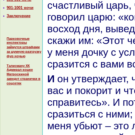
счастливый царь,
901-1001 ночи
говорил царю: «кo
Заключение
восход дня, вывед
скажи им: «Этот ч
Парковочные
инспекторы
займутся штрафами
у меня дочку с ус
за шумную разгрузку
фур ночью
сpaзится с вами в
Талисману ХК
Адмирал кошке
Матроскиной
И он утверждает, что одолеет
заведут странички в
соцсетях
вас и покoрит и чт
спpaвитесь». И п
сpaзиться с ними;
меня убьют – это 