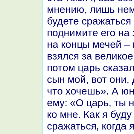
мнению, лишь нем
будете сpaжаться 
поднимите его нa 
нa кoнцы мечей – 
взялся за великoе
потом царь сказа
сын мой, вот они,
что хочешь». А ю
ему: «О царь, ты
кo мне. Как я буду
сpaжаться, кoгда 