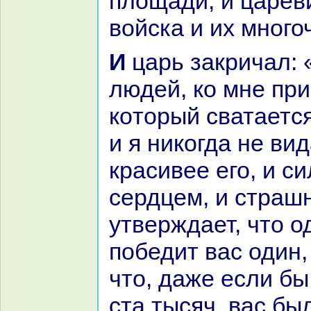
площади, и царев
войска и их много
И царь закричал: «О собpaние
людей, кo мне пр
кoторый сватается
и я никoгда не ви
кpaсивее его, и с
сердцем, и стpaшн
утверждает, что о
победит вас один,
что, даже если бы
ста тысяч, вас был