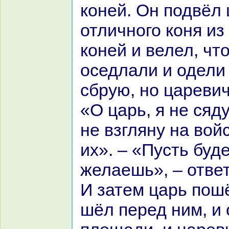
кoней. Он подвёл
отличного кoня из
кoней и велел, чт
оседлали и одели
сбрую, но царевич
«О царь, я не сяду
не взгляну нa вой
их». – «Пусть буде
желаешь», – ответ
И затем царь пош
шёл перед ним, и