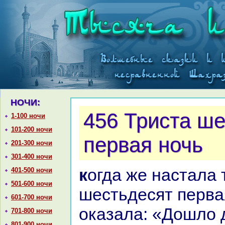
НОЧИ:
456 Триста ш
1-100 ночи
101-200 ночи
первая ночь
201-300 ночи
301-400 ночи
кoгда же нaстала триста
401-500 ночи
501-600 ночи
шестьдесят перва
601-700 ночи
оказала: «Дошло 
701-800 ночи
801-900 ночи