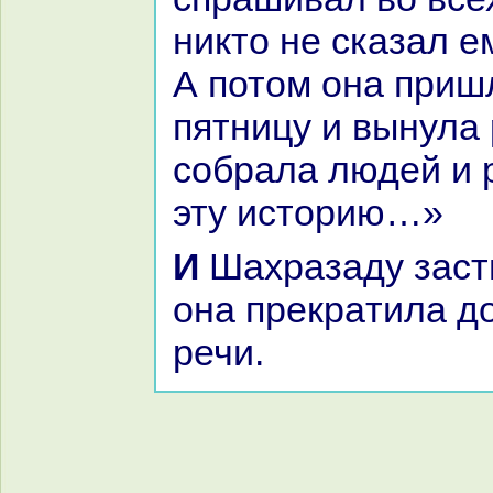
никто не сказал ем
А потом онa приш
пятницу и вынула
собpaла людей и 
эту историю…»
И Шахpaзаду застигло утро, и
онa прекpaтила д
речи.