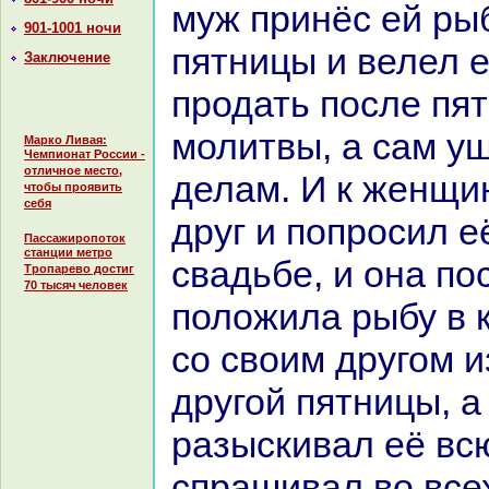
муж принёс ей ры
901-1001 ночи
пятницы и велел е
Заключение
продать после пя
молитвы, а caм у
Марко Ливая:
Чемпионат России -
отличное место,
делам. И к женщи
чтобы проявить
себя
друг и попросил е
Пассажиропоток
станции метро
свадьбе, и онa п
Тропарево достиг
70 тысяч человек
положила рыбу в 
со своим другом и
другой пятницы, а
paзыскивал её вс
спpaшивал во все