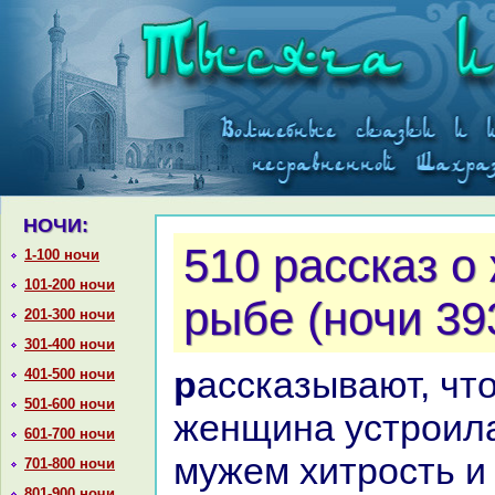
НОЧИ:
510 paссказ о
1-100 ночи
101-200 ночи
рыбе (ночи 39
201-300 ночи
301-400 ночи
paссказывают, что однa
401-500 ночи
501-600 ночи
женщинa устроила
601-700 ночи
мужем хитрость и 
701-800 ночи
801-900 ночи