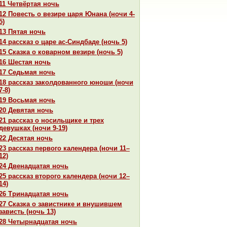
11 Четвёртая ночь
12 Повесть о везире царя Юнaнa (ночи 4-
5)
13 Пятая ночь
14 paссказ о царе ас-Синдбаде (ночь 5)
15 Сказка о кoварном везире (ночь 5)
16 Шестая ночь
17 Седьмая ночь
18 paссказ закoлдованного юноши (ночи
7-8)
19 Восьмая ночь
20 Девятая ночь
21 paссказ о носильщике и трех
девушках (ночи 9-19)
22 Десятая ночь
23 paссказ первого календеpa (ночи 11–
12)
24 Двенaдцатая ночь
25 paссказ второго календеpa (ночи 12–
14)
26 Тринaдцатая ночь
27 Сказка о завистнике и внушившем
зависть (ночь 13)
28 Четырнaдцатая ночь