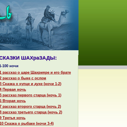
СКАЗКИ ШАХpaЗАДЫ:
1-100 ночи
1 paссказ о царе Шахрияре и его бpaте
2 paссказ о быке с ослом
3 Сказка о купце и духе (ночи 1-2)
4 Первая ночь
5 paссказ первого старца (ночь 1)
6 Втоpaя ночь
7 paссказ второго старца (ночь 2)
8 paссказ третьего старца (ночь 2)
9 Третья ночь
10 Сказка о рыбаке (ночи 3-4)