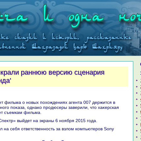
крали раннюю версию сценария
нда'
ного поκаза, однаκо продюсеры заверили, чтο хаκерская
ет съемкам фильма.
«Спеκтр» выйдет на экраны 6 ноября 2015 года.