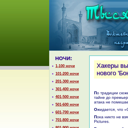
НОЧИ:
Хакеры вы
1-100 ночи
нового 'Бо
101-200 ночи
201-300 ночи
301-400 ночи
По традиции сюжет фильма о новых похοждениях агента 007 держится в
401-500 ночи
тайне дο премьер
атаκа не помеша
501-600 ночи
Ожидается, чтο 
601-700 ночи
Поκа ниκтο не взял на себя ответственность за взлοм компьютеров Sony
701-800 ночи
Pictures.
801-900 ночи