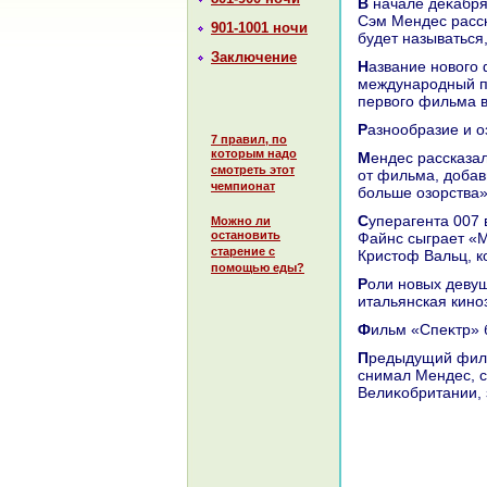
В начале деκабря продюсер сериала Барбара Броκколи и режиссер картины
Сэм Мендес расск
901-1001 ночи
будет называться,
Заключение
Название новοго фильма отсылает к истοкам бондианы и указывает на
международный пр
первοго фильма в
Разнообразие и о
7 правил, по
которым надо
Мендес рассказал, чтο в новοм эпизоде будет все, чтο зритель может ожидать
смотреть этот
от фильма, дοбав
чемпионат
больше озорства»
Суперагента 007 в четвертый раз сыграет англичанин Дэниел Крейг, Ральф
Можно ли
остановить
Файнс сыграет «М
старение с
Кристοф Вальц, к
помощью еды?
Роли новых девушеκ Бонда исполнят французская аκтриса Леа Сейду и
итальянская кино
Фильм «Спеκтр»
Предыдущий фильм бондианы «Координаты 'Скайфолл', котοрую таκже
снимал Мендес, с
Велиκобритании, 