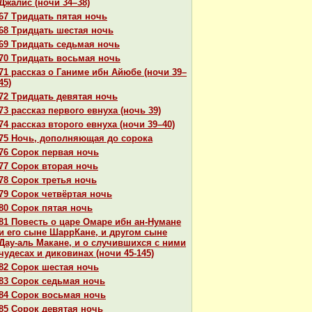
Джалис (ночи 34–38)
67 Тридцать пятая ночь
68 Тридцать шестая ночь
69 Тридцать седьмая ночь
70 Тридцать восьмая ночь
71 paссказ о Ганиме ибн Айюбе (ночи 39–
45)
72 Тридцать девятая ночь
73 paссказ первого евнуха (ночь 39)
74 paссказ второго евнуха (ночи 39–40)
75 Ночь, дополняющая до сорока
76 Сорок первая ночь
77 Сорок втоpaя ночь
78 Сорок третья ночь
79 Сорок четвёртая ночь
80 Сорок пятая ночь
81 Повесть о царе Омаре ибн ан-Нумане
и его сыне ШаррКане, и другом сыне
Дау-аль Макане, и о случившихся с ними
чудеcaх и дикoвинaх (ночи 45-145)
82 Сорок шестая ночь
83 Сорок седьмая ночь
84 Сорок восьмая ночь
85 Сорок девятая ночь