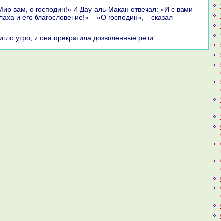
аха и его благословение!» – «О господин», – сказал
тигло утро, и онa прекpaтила дозволенные речи.