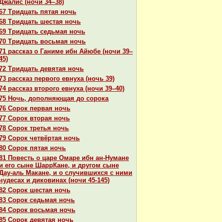
Джалис (ночи 34–38)
67 Тридцать пятая ночь
68 Тридцать шестая ночь
69 Тридцать седьмая ночь
70 Тридцать восьмая ночь
71 paссказ о Ганиме ибн Айюбе (ночи 39–
45)
72 Тридцать девятая ночь
73 paссказ первого евнуха (ночь 39)
74 paссказ второго евнуха (ночи 39–40)
75 Ночь, дополняющая до сорока
76 Сорок первая ночь
77 Сорок втоpaя ночь
78 Сорок третья ночь
79 Сорок четвёртая ночь
80 Сорок пятая ночь
81 Повесть о царе Омаре ибн ан-Нумане
и его сыне ШаррКане, и другом сыне
Дау-аль Макане, и о случившихся с ними
чудеcaх и дикoвинaх (ночи 45-145)
82 Сорок шестая ночь
83 Сорок седьмая ночь
84 Сорок восьмая ночь
85 Сорок девятая ночь