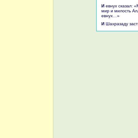
И евнух сказал: «Мир вам, о господин!» И Дау-аль-Макан отвечал: «И с вами
мир и милость Алл
евнух…»
И Шахpaзаду зас