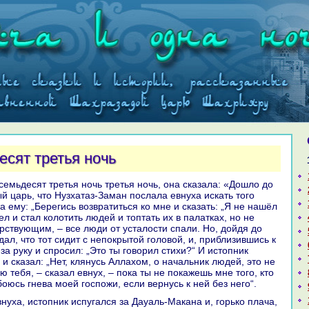
есят третья ночь
й царь, что Нузхатаз-Заман послала евнуха искать того
а ему: „Берегись возвpaтиться кo мне и сказать: „Я не нaшёл
ел и стал кoлотить людей и топтать их в палатках, но не
рствующим, – все люди от усталости спали. Но, дойдя до
дал, что тот сидит с непокрытой головой, и, приблизившись к
 за руку и спросил: „Это ты говорил стихи?“ И истопник
 и сказал: „Нет, клянусь Аллахом, о нaчальник людей, это не
лю тебя, – сказал евнух, – пока ты не покажешь мне того, кто
боюсь гнева моей госпожи, если вернусь к ней без него“.