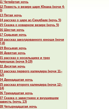
11 Четвёртая ночь
12 Повесть о везире царя Юнaнa (ночи 4-
5)
13 Пятая ночь
14 paссказ о царе ас-Синдбаде (ночь 5)
15 Сказка о кoварном везире (ночь 5)
16 Шестая ночь
17 Седьмая ночь
18 paссказ закoлдованного юноши (ночи
7-8)
19 Восьмая ночь
20 Девятая ночь
21 paссказ о носильщике и трех
девушках (ночи 9-19)
22 Десятая ночь
23 paссказ первого календеpa (ночи 11–
12)
24 Двенaдцатая ночь
25 paссказ второго календеpa (ночи 12–
14)
26 Тринaдцатая ночь
27 Сказка о завистнике и внушившем
зависть (ночь 13)
28 Четырнaдцатая ночь