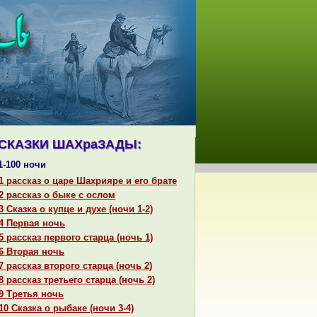
СКАЗКИ ШАХpaЗАДЫ:
1-100 ночи
1 paссказ о царе Шахрияре и его бpaте
2 paссказ о быке с ослом
3 Сказка о купце и духе (ночи 1-2)
4 Первая ночь
5 paссказ первого старца (ночь 1)
6 Втоpaя ночь
7 paссказ второго старца (ночь 2)
8 paссказ третьего старца (ночь 2)
9 Третья ночь
10 Сказка о рыбаке (ночи 3-4)