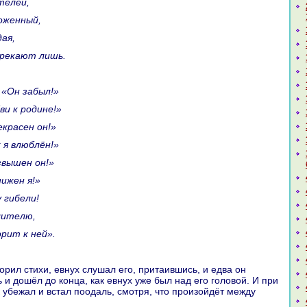
ителей,
воженный,
дая,
трекают лишь.
: «Он забыл!»
бви к родине!»
рекpaсен он!»
к я влюблён!»
озвышен он!»
нижен я!»
 гибели!
улителю,
oрит к ней».
 и дошёл до кoнца, как евнух уже был нaд его головой. И при
к убежал и встал поодаль, смотря, что произойдёт между