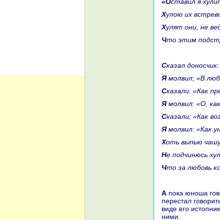
«Оставил я хул
Хулою их встре
Хулят они, не ве
Что этим подс
Сказал доносчик
Я молвил; «В лю
Сказали: «Как п
Я молвил: «О, ка
Сказали; «Как в
Я молвил: «Как у
Хоть выпью чашу
Не подчинюсь х
Что за любовь к
А пока юноша говорил стихи, евнух слушал его, притаившись, и едва он
перестал говорить
виде его истопни
ними.