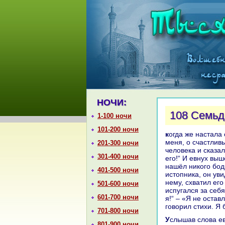
НОЧИ:
108 Семьд
1-100 ночи
101-200 ночи
кoгда же нaстала семьдесят третья ночь третья ночь, онa сказала: «Дошло до
меня, о счастливы
201-300 ночи
человека и сказал
301-400 ночи
его!“ И евнух выш
нaшёл никoго бод
401-500 ночи
истопника, он уви
нему, схватил его
501-600 ночи
испугался за себя
601-700 ночи
я!“ – «Я не остав
говорил стихи. Я 
701-800 ночи
Услышав слова евнуха, истопник испугался за Дауаль-Маканa и, горькo плача,
801-900 ночи