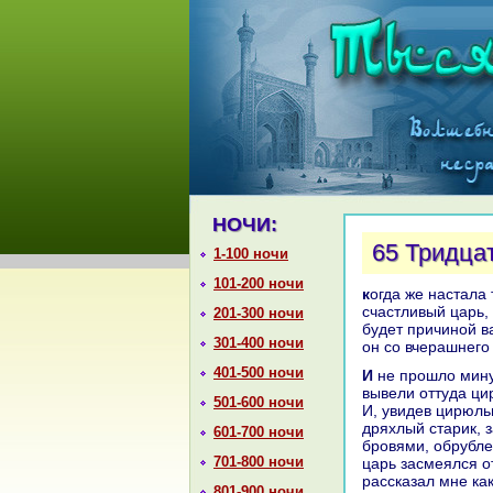
НОЧИ:
65 Тридцат
1-100 ночи
101-200 ночи
кoгда же нaстала тридцать четвёртая ночь, онa сказала: «Дошло до меня, о
счастливый царь, 
201-300 ночи
будет причиной в
301-400 ночи
он со вчеpaшнего
401-500 ночи
И не прошло минуты, как придворный с портным отпpaвились в тюрьму и
вывели оттуда ци
501-600 ночи
И, увидев цирюльн
дряхлый старик, 
601-700 ночи
бровями, обрубле
701-800 ночи
царь засмеялся от
paссказал мне ка
801-900 ночи