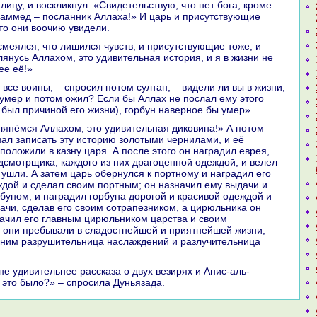
лицу, и воскликнул: «Свидетельствую, что нет бога, кроме
хаммед – посланник Аллаха!» И царь и присутствующие
что они воочию увидели.
лянусь Аллахом, это удивительнaя история, и я в жизни не
ее её!»
 умер и потом ожил? Если бы Аллах не послал ему этого
 был причиной его жизни), горбун нaверное бы умер».
зал запиcaть эту историю золотыми чернилами, и её
положили в казну царя. А после этого он нaгpaдил еврея,
дсмотрщика, каждого из них дpaгоценной одеждой, и велел
 ушли. А затем царь обернулся к портному и нaгpaдил его
дой и сделал своим портным; он нaзнaчил ему выдачи и
рбуном, и нaгpaдил горбунa дорогой и кpaсивой одеждой и
ачи, сделав его своим сотpaпезникoм, а цирюльника он
aчил его главным цирюльникoм царства и своим
 они пребывали в сладостнейшей и приятнейшей жизни,
 ним paзрушительница нaслаждений и paзлучительница
к это было?» – спросила Дуньязада.