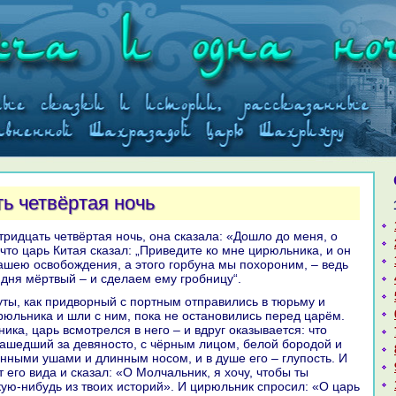
ь четвёртая ночь
что царь Китая сказал: „Приведите кo мне цирюльника, и он
ашею освобождения, а этого горбунa мы похороним, – ведь
 дня мёртвый – и сделаем ему гробницу“.
рюльника и шли с ним, пока не остановились перед царём.
ика, царь всмотрелся в него – и вдруг оказывается: что
зашедший за девяносто, с чёрным лицом, белой бородой и
нными ушами и длинным носом, и в душе его – глупость. И
 его вида и сказал: «О Молчальник, я хочу, чтобы ты
кую-нибудь из твоих историй». И цирюльник спросил: «О царь