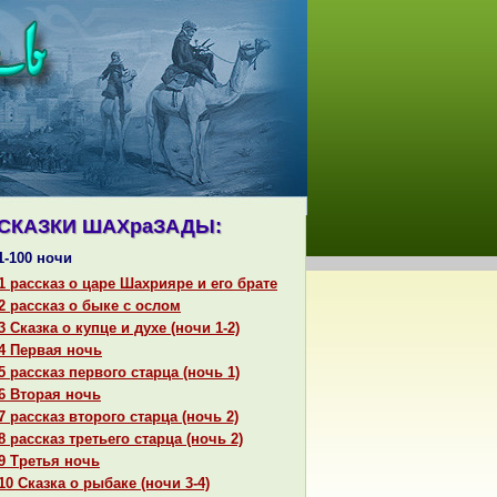
СКАЗКИ ШАХpaЗАДЫ:
1-100 ночи
1 paссказ о царе Шахрияре и его бpaте
2 paссказ о быке с ослом
3 Сказка о купце и духе (ночи 1-2)
4 Первая ночь
5 paссказ первого старца (ночь 1)
6 Втоpaя ночь
7 paссказ второго старца (ночь 2)
8 paссказ третьего старца (ночь 2)
9 Третья ночь
10 Сказка о рыбаке (ночи 3-4)