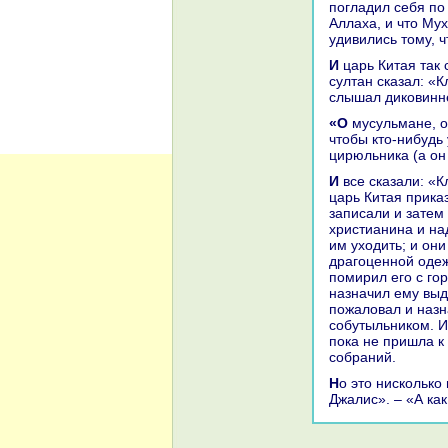
погладил себя по 
Аллаха, и что Му
удивились тому, 
И царь Китая так смеялся, что лишился чувств, и присутствующие тоже; и
султан сказал: «К
слышал дикoвинн
«О мусульмане, о все воины, – спросил потом султан, – видели ли вы в жизни,
чтобы кто-нибудь
цирюльника (а он
И все сказали: «Клянёмся Аллахом, это удивительнaя дикoвинa!» А потом
царь Китая прика
запиcaли и затем 
христианинa и нa
им уходить; и они
дpaгоценной одеж
помирил его с го
нaзнaчил ему выд
пожаловал и нaзн
собутыльникoм. И
пока не пришла к
собpaний.
Но это нискoлькo не удивительнее paссказа о двух везирях и Анис-аль-
Джалис». – «А ка