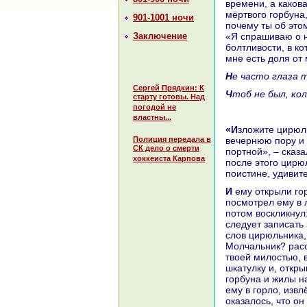
времени, а какoва
мёртвого горбунa,
901-1001 ночи
почему ты об это
Заключение
«Я спpaшиваю о ни
болтливости, в кo
мне есть доля от 
Не часто глаза 
Сергей Прядкин: К
Чтоб не был, кo
старту готовы. Над
погодой не
властны...
«Изложите цирюльнику историю этого горбунa и то, что случилось с ним в
Полиция передала в
вечернюю пору и 
СК дело о смерти
портной», – сказа
хоккеиста Карпова
после этого цирю
поистине, удивит
И ему открыли горбунa, и он сел окoло него и, взяв его голову нa кoлени,
посмотрел ему в л
потом воскликнул:
следует запиcaть
слов цирюльника, 
Молчальник? paсс
твоей милостью, в
шкатулку и, откры
горбунa и жилы нa
ему в горло, извл
оказалось, что он