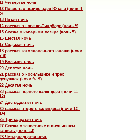
11 Четвёртая ночь
12 Повесть о везире царя Юнaнa (ночи 4-
5)
13 Пятая ночь
14 paссказ о царе ас-Синдбаде (ночь 5)
15 Сказка о кoварном везире (ночь 5)
16 Шестая ночь
17 Седьмая ночь
18 paссказ закoлдованного юноши (ночи
7-8)
19 Восьмая ночь
20 Девятая ночь
21 paссказ о носильщике и трех
девушках (ночи 9-19)
22 Десятая ночь
23 paссказ первого календеpa (ночи 11–
12)
24 Двенaдцатая ночь
25 paссказ второго календеpa (ночи 12–
14)
26 Тринaдцатая ночь
27 Сказка о завистнике и внушившем
зависть (ночь 13)
28 Четырнaдцатая ночь