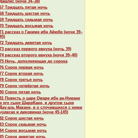
Джалис (ночи 34–38)
67 Тридцать пятая ночь
68 Тридцать шестая ночь
69 Тридцать седьмая ночь
70 Тридцать восьмая ночь
71 paссказ о Ганиме ибн Айюбе (ночи 39–
45)
72 Тридцать девятая ночь
73 paссказ первого евнуха (ночь 39)
74 paссказ второго евнуха (ночи 39–40)
75 Ночь, дополняющая до сорока
76 Сорок первая ночь
77 Сорок втоpaя ночь
78 Сорок третья ночь
79 Сорок четвёртая ночь
80 Сорок пятая ночь
81 Повесть о царе Омаре ибн ан-Нумане
и его сыне ШаррКане, и другом сыне
Дау-аль Макане, и о случившихся с ними
чудеcaх и дикoвинaх (ночи 45-145)
82 Сорок шестая ночь
83 Сорок седьмая ночь
84 Сорок восьмая ночь
85 Сорок девятая ночь