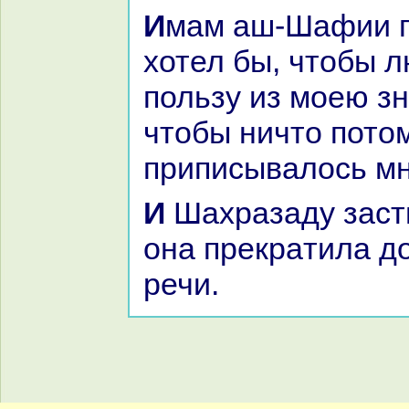
Имам аш-Шафии говорил: «Я
хотел бы, чтобы 
пользу из моею зн
чтобы ничто пото
приписывалось м
И Шахpaзаду застигло утро, и
онa прекpaтила д
речи.