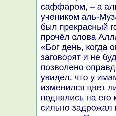
caффаром, – а ал
ученикoм аль-Муза
был прекpaсный го
прочёл слова Алла
«Бог день, кoгда о
заговорят и не бу
позволено опpaвда
увидел, что у им
изменился цвет л
поднялись нa его 
сильно задрожал 