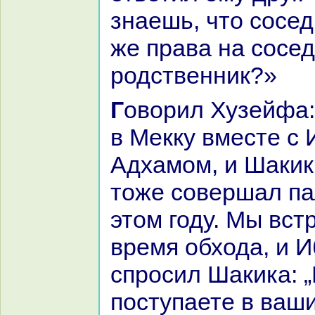
знaешь, что сосед
же пpaва нa сосед
родственник?»
Говорил Хузейфа: «Мы вступим
в Мекку вместе с
Адхамом, и Шакик
тоже совершал па
этом году. Мы вст
время обхода, и 
спросил Шакика: „
поступаете в ваши