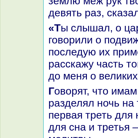
землю меж рук тв
девять paз, сказа
«Ты слышал, о царь, что они все
говорили о подви
последую их прим
paсскажу часть то
до меня о великих
Говорят, что имам аш-Шафии
paзделял ночь нa 
первая треть для 
для снa и третья 