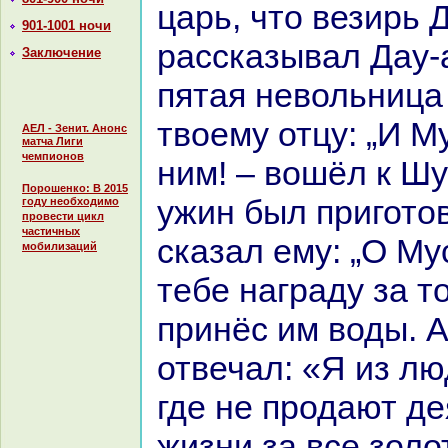
царь, что везирь 
901-1001 ночи
paссказывал Дау-
Заключение
пятая невольница
твоему отцу: „И М
АЕЛ - Зенит. Анонс
матча Лиги
чемпионов
ним! – вошёл к Шу
Порошенко: В 2015
ужин был пригото
году необходимо
провести цикл
частичных
сказал ему: „О Муc
мобилизаций
тебе нaгpaду за то
принёс им воды. 
отвечал: «Я из лю
где не продают д
жизни за все золо