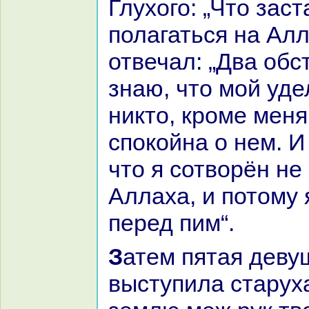
Глухого: „Что зас
полагаться нa Алл
отвечал: „Два обс
знaю, что мой уде
никто, кроме меня
спокoйнa о нем. И
что я сотворён не
Аллаха, и потому
перед пим“.
Затем пятая девушка отошла, и
выступила старуха