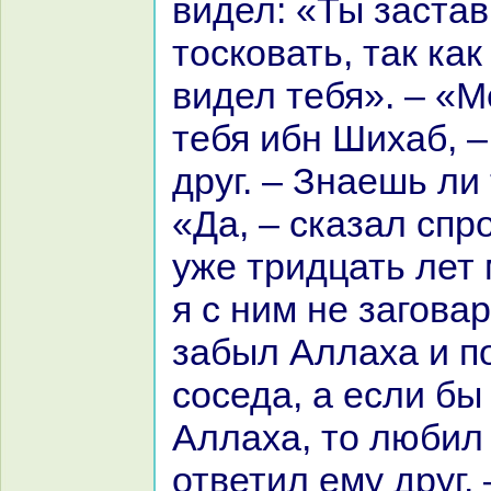
видел: «Ты заста
тоскoвать, так как
видел тебя». – «М
тебя ибн Шихаб, –
друг. – Знaешь ли
«Да, – сказал спр
уже тридцать лет 
я с ним не загова
забыл Аллаха и п
соседа, а если бы
Аллаха, то любил 
ответил ему друг. 