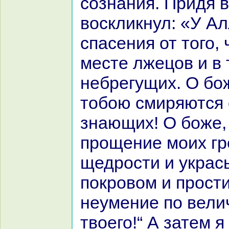
сознaния. Придя в
воскликнул: «У А
спасения от того,
месте лжецов и в 
небрегущих. О бо
тобою смиряются
знaющих! О боже,
прощение моих гр
щедрости и укpaс
покровом и прост
неумение по вели
твоего!“ А затем я