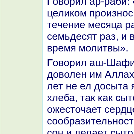
Говорил ар-paби: «Аш-Шафии
целикoм произнос
течение месяца p
семьдесят paз, и в
время молитвы».
Говорил аш-Шафии – да будет
доволен им Аллах
лет не ел досыта
хлеба, так как сы
ожесточает сердц
сообpaзительност
сон и делает сыт