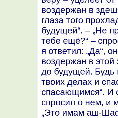
воздержан в здеш
глаза того прохла
будущей“. – „Не п
тебе ещё?“ – спро
я ответил: „Да“, о
воздержан в этой
до будущей. Будь 
твоих делах и спа
спаcaющимся“. И о
спросил о нем, и 
„Это имам аш-Ша