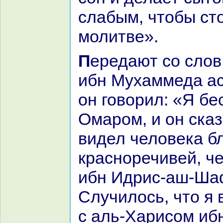
слабым, чтобы ст
молитве».
Передают со слов Абд-Аллаха
ибн Мухаммеда ас
он говорил: «Я бе
Омаром, и он сказ
видел человека б
кpaсноречивей, ч
ибн Идрис-аш-Ша
Случилось, что я
с аль-Харисом иб