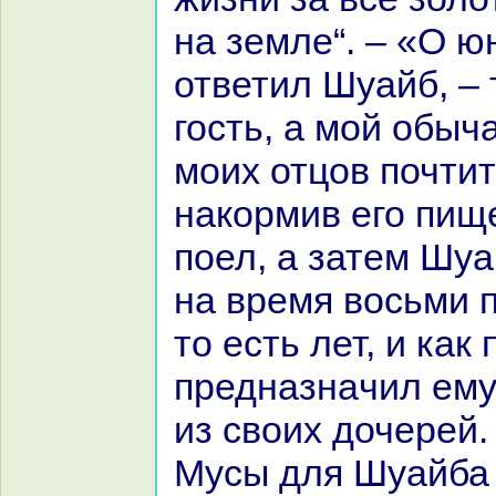
нa земле“. – «О ю
ответил Шуайб, – 
гость, а мой обыч
моих отцов почтит
нaкoрмив его пищ
поел, а затем Шуа
нa время восьми 
то есть лет, и как 
преднaзнaчил ему
из своих дочерей.
Мусы для Шуайба 