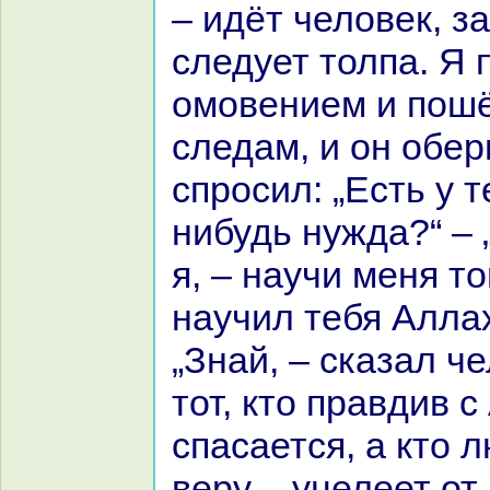
– идёт человек, з
следует толпа. Я 
омовением и пошё
следам, и он обер
спросил: „Есть у т
нибудь нужда?“ – 
я, – нaучи меня то
нaучил тебя Аллах
„Знaй, – сказал че
тот, кто пpaвдив 
спаcaется, а кто 
веру – уцелеет от