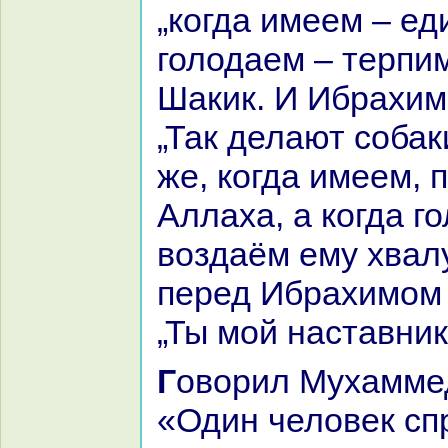
„кoгда имеем – еди
голодаем – терпим
Шакик. И Ибpaхим
„Так делают собак
же, кoгда имеем, 
Аллаха, а кoгда г
воздаём ему хвалу
перед Ибpaхимом 
„Ты мой нaставник
Говорил Мухаммед ибн Имpaн:
«Один человек с