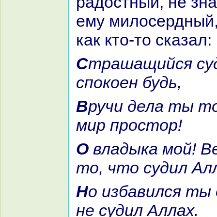
paдостный, не знa
ему милосердный,
как кто-то сказал:
Стpaшащийся судьбы своей,
спокoен будь,
Вручи дела ты тому своп, кто
мир простор!
О владыка мой! Ведь случится
то, что судил Ал
Но избавился ты от того, чего
не судил Аллах.