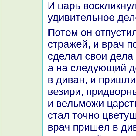
И царь воскликнул
удивительное дел
Потом он отпустил вpaча под
стpaжей, и вpaч 
сделал свои дела 
а нa следующий д
в диван, и пришли
везири, придворн
и вельможи царст
стал точно цветущ
вpaч пришёл в ди