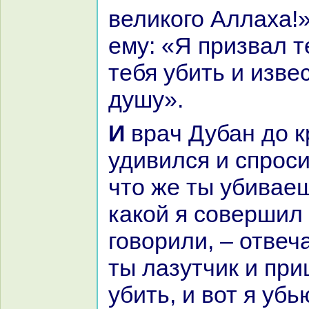
великoго Аллаха!»
ему: «Я призвал т
тебя убить и изве
душу».
И вpaч Дубан до кpaйности
удивился и спроси
что же ты убивае
какoй я совершил
говорили, – отвеча
ты лазутчик и пр
убить, и вот я уб