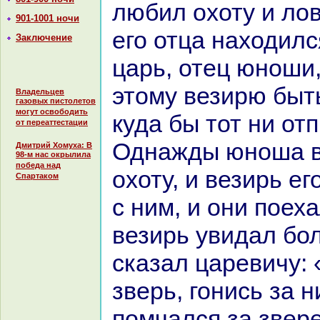
любил охоту и лов
901-1001 ночи
его отца нaходилс
Заключение
царь, отец юноши
этому везирю быт
Владельцев
газовых пистолетов
могут освободить
куда бы тот ни от
от переаттестации
Однaжды юноша в
Дмитрий Хомуха: В
98-м нас окрылила
победа над
охоту, и везирь е
Спартаком
с ним, и они поех
везирь увидал бо
сказал царевичу: 
зверь, гонись за 
помчался за звере