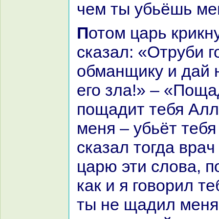
чем ты убьёшь ме
Потом царь крикнул палача и
сказал: «Отруби г
обманщику и дай 
его зла!» – «Поща
пощадит тебя Алл
меня – убьёт тебя
сказал тогда вpaч
царю эти слова, п
как и я говорил те
ты не щадил меня