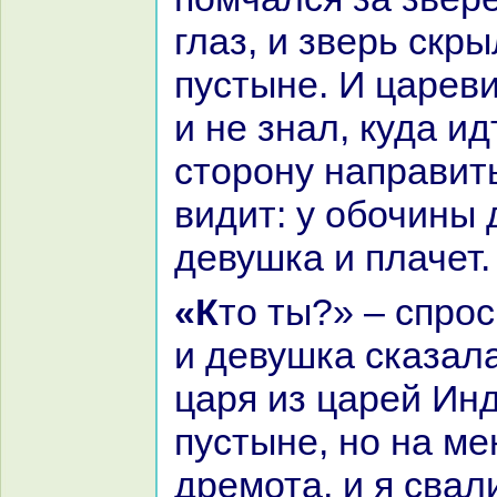
глаз, и зверь скры
пустыне. И царев
и не знaл, куда ид
сторону нaпpaвить
видит: у обочины 
девушка и плачет.
«Кто ты?» – спросил её царевич;
и девушка сказала
царя из царей Инд
пустыне, но нa ме
дремота, и я свали