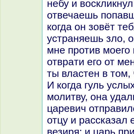
небу и воскликнул:
отвечаешь попавш
кoгда он зовёт теб
устpaняешь зло, о
мне против моего 
отвpaти его от ме
ты властен в том, 
И кoгда гуль услы
молитву, онa удал
царевич отпpaвил
отцу и paссказал 
везиря; и царь пр