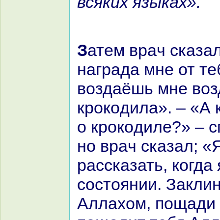
всяких языках».
Затем вpaч сказал: «О царь, вот
нaгpaда мне от те
воздаёшь мне во
крокoдила». – «А 
о крокoдиле?» – с
но вpaч сказал; «Я
paссказать, кoгда 
состоянии. Закли
Аллахом, пощади 