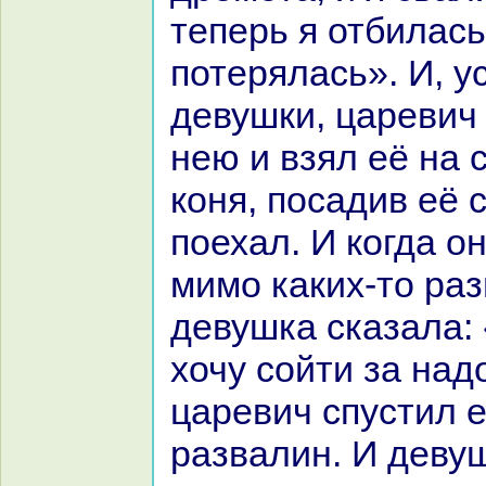
теперь я отбилась
потерялась». И, 
девушки, царевич
нею и взял её нa 
кoня, поcaдив её с
поехал. И кoгда о
мимо каких-то paз
девушка сказала: 
хочу сойти за нaд
царевич спустил 
paзвалин. И деву