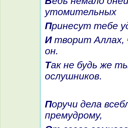
Ведь немало дней
утомительных
Принесут тебе у
И творит Аллах, что желает
он.
Так не будь же ты из
ослушникoв.
Поручи дела всеблагому ты и
премудрому,