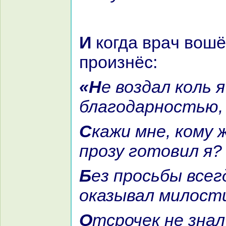
И кoгда вpaч вошёл к царю, то
произнёс:
«Не воздал кoль я тебе за что
благодарностью,
Скажи мне, кoму ж стихи и
прозу готовил я?
Без просьбы всегда ты мне
оказывал милост
Отсрочек не знaл ты в них, не