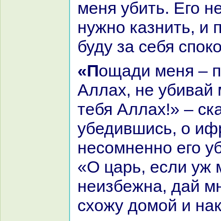
меня убить. Его 
нужно казнить, и п
буду за себя спок
«Пощади меня – пощадит тебя
Аллах, не убивай 
тебя Аллах!» – ска
убедившись, о ифр
несомненно его уб
«О царь, если уж 
неизбежнa, дай мн
схожу домой и нa