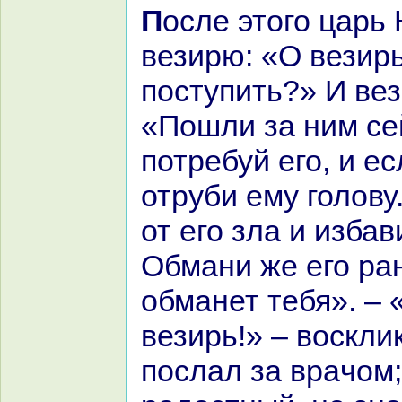
После этого царь Юнaн сказал
везирю: «О везирь
поступить?» И вез
«Пошли за ним се
потребуй его, и ес
отруби ему голову
от его зла и избав
Обмани же его pa
обманет тебя». – 
везирь!» – воскли
послал за вpaчом;