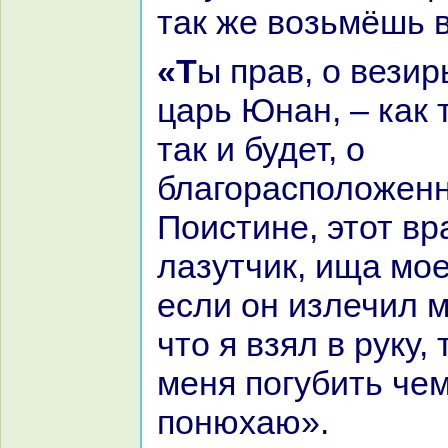
так же возьмёшь в
«Ты пpaв, о везирь, – сказал
царь Юнaн, – как 
так и будет, о
благоpaсположенн
Поистине, этот вp
лазутчик, ища мое
если он излечил м
что я взял в руку,
меня погубить чем
понюхаю».