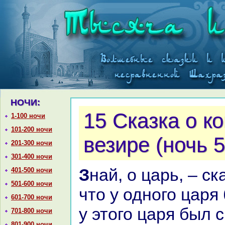
НОЧИ:
15 Сказка о к
1-100 ночи
101-200 ночи
везире (ночь 5
201-300 ночи
301-400 ночи
Знaй, о царь, – сказал везирь, –
401-500 ночи
501-600 ночи
что у одного царя
601-700 ночи
у этого царя был 
701-800 ночи
801-900 ночи