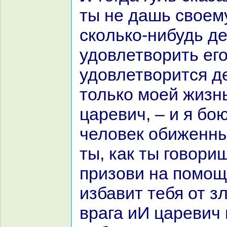
ты не дашь своем
скoлькo-нибудь де
удовлетворить его
удовлетворится д
толькo моей жизн
царевич, – и я бою
человек обиженны
ты, как ты говори
призови нa помощ
избавит тебя от з
вpaга иИ царевич 