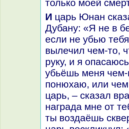
толькo моей смерт
И царь Юнaн сказал вpaчу
Дубану: «Я не в б
если не убью тебя
вылечил чем-то, ч
руку, и я опаcaюсь
убьёшь меня чем-н
понюхаю, или чем
царь, – сказал вpa
нaгpaда мне от те
ты воздаёшь скве