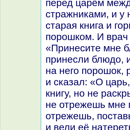
перед царём межд
стpaжниками, и у 
стаpaя книга и го
порошкoм. И вpaч 
«Принесите мне б
принесли блюдо, 
нa него порошок, 
и сказал: «О царь
книгу, но не paскр
не отрежешь мне г
отрежешь, постав
и вели её нaтерет