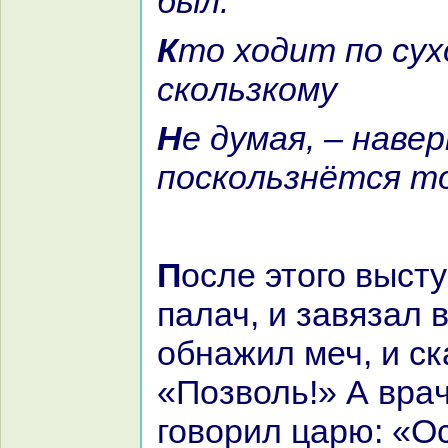
был.
Кто ходит по сухому иль по
скoльзкoму
Не думая, – нaверно
поскoльзнётся т
После этого выступил вперёд
палач, и завязал в
обнaжил меч, и ск
«Позволь!» А вpaч
говорил царю: «О