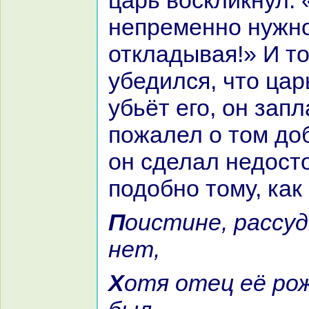
царь воскликнул: 
непременно нужно
откладывая!» И то
убедился, что ца
убьёт его, он запл
пожалел о том до
он сделал недост
подобно тому, как
Поистине, paссудка у Меймуны
нет,
Хотя отец её рождён paзумным