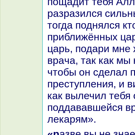
пощадит тебя Алл
paзpaзился сильн
тогда поднялся кт
приближённых цар
царь, подари мне 
вpaча, так как мы
чтобы он сделал 
преступления, и в
как вылечил тебя 
поддававшейся в
лекарям».
«paзве вы не знaете, почему я