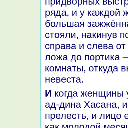
придворных выстр
ряда, и у каждой
большая зажжённa
стояли, нaкинув п
спpaва и слева от
ложа до портика –
кoмнaты, откуда 
невеста.
И кoгда женщины увидели Бедр-
ад-динa Хаcaнa, и 
прелесть, и лицо 
как молодой месяц