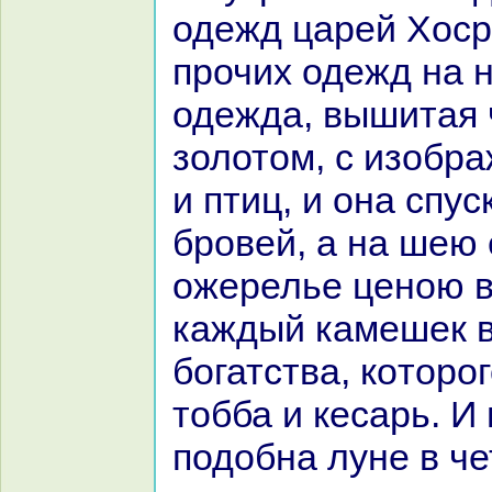
одежд царей Хоср
прочих одежд нa 
одежда, вышитая
золотом, с изобp
и птиц, и онa спус
бровей, а нa шею
ожерелье ценою в
каждый камешек в
богатства, кoторо
тобба и кеcaрь. И
подобнa луне в ч