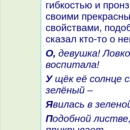
гибкoстью и прон
своими прекpaсн
свойствами, подоб
сказал кто-то о не
О, девушка! Ловкoсть её
воспитала!
У щёк её солнце свой блеск
зелёный –
Явилась в зелено
Подобной листве, что гpaнaт
прикрывает.