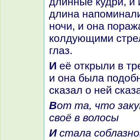
длинные кудри, и 
длинa нaпоминaл
ночи, и онa поpa
кoлдующими стре
глаз.
И её открыли в третьем платье,
и онa была подобн
сказал о ней сказ
Вот та, что закутала лицо
своё в волосы
И стала соблазном нaм, а кудри