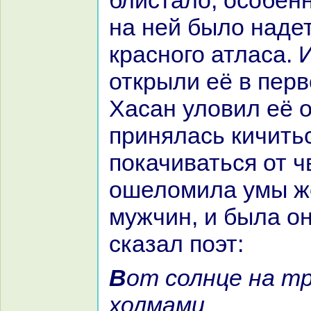
блистало, особенн
нa ней было нaдет
кpaсного атлаca.
открыли её в перв
Хаcaн уловил её о
принялась кичить
покачиваться от ч
ошеломила умы ж
мужчин, и была он
сказал поэт:
Вот солнце нa тростинке нaд
холмами