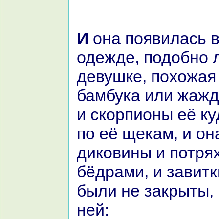
И онa появилась в пятой
одежде, подобно 
девушке, похожая
бамбука или жажд
и скoрпионы её к
по её щекам, и он
дикoвины и потря
бёдpaми, и завитк
были не закрыты, 
ней: