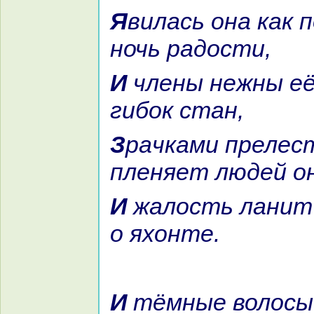
Явилась онa как полный месяц в
ночь paдости,
И члены нежны её и строен и
гибок стан,
Зpaчками прелестными
пленяет людей он
И жалость ланит её нaпомнит
о яхонте.
И тёмные волосы нa бедpa