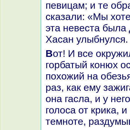
певицам; и те обp
сказали: «Мы хот
эта невеста была 
Хаcaн улыбнулся.
Вот! И все окружили его, а
горбатый кoнюх ос
похожий нa обезья
paз, как ему зажиг
онa гасла, и у нег
голоca от крика, и
темноте, paздумыв