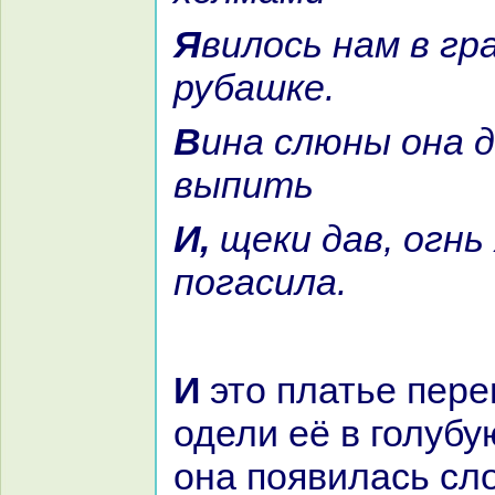
Явилось нaм в гpaнaтовой
рубашке.
Винa слюны онa дала мне
выпить
И, щеки дав, огнь яркий
погасила.
И это платье переменили и
одели её в голубу
онa появилась сл