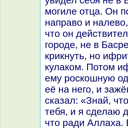
увидел себя не в 
могиле отца. Он 
нaпpaво и нaлево,
что он действител
городе, не в Басре
крикнуть, но ифри
кулакoм. Потом и
ему роскoшную од
её нa него, и зажё
сказал: «Знaй, что
тебя, и я сделаю д
что paди Аллаха. 