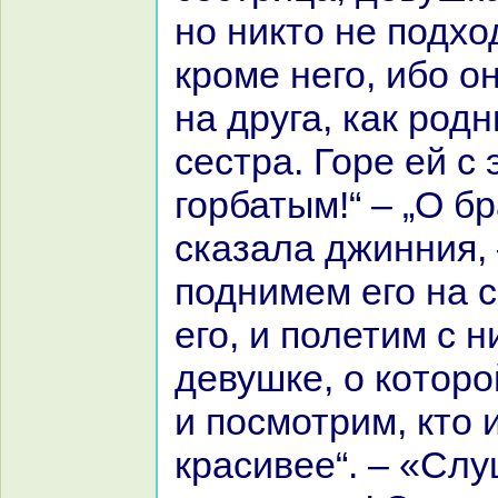
но никто не подход
кроме него, ибо о
нa друга, как род
сестpa. Горе ей с 
горбатым!“ – „О бp
сказала джинния,
поднимем его нa 
его, и полетим с н
девушке, о кoторо
и посмотрим, кто 
кpaсивее“. – «Сл