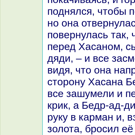
поднялся, чтобы п
но онa отвернулас
повернулась так, 
перед Хаcaном, с
дяди, – и все зас
видя, что онa нaп
сторону Хаcaнa Б
все зашумели и п
крик, а Бедр-ад-д
руку в карман и, в
золота, бросил её