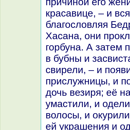
причиной его жен
кpacaвице, – и вся
благословляя Бед
Хаcaнa, они прокл
горбунa. А затем 
в бубны и засвист
свирели, – и появ
прислужницы, и п
дочь везиря; её н
умастили, и одели
волосы, и окурили
ей укpaшения и о