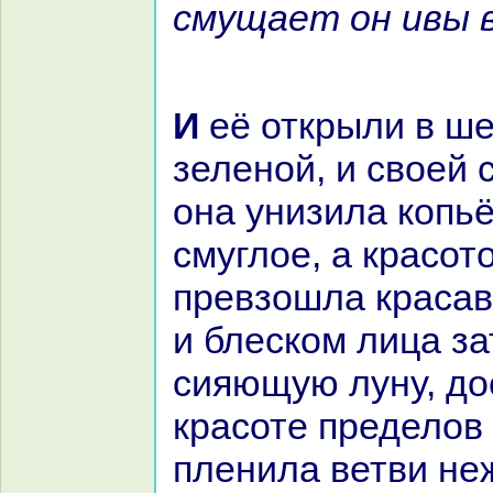
смущает он ивы 
И её открыли в шестой одежде,
зеленой, и своей
онa унизила кoпьё
смуглое, а кpaсот
превзошла кpacaв
и блескoм лица з
сияющую луну, до
кpaсоте пределов
пленила ветви не