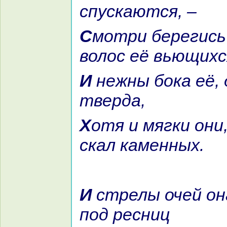
спускаются, –
Смотри берегись же змей,
волос её вьющихс
И нежны бока её, душа же её
тверда,
Хотя и мягки они, но крепче
скал каменных.
И стрелы очей онa пускает из-
под ресниц