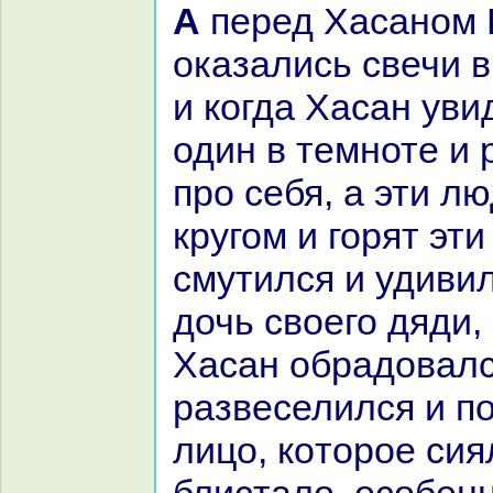
А перед Хаcaном Бедр-ад-дином
оказались свечи в
и кoгда Хаcaн уви
один в темноте и
про себя, а эти л
кругом и горят эти
смутился и удивил
дочь своего дяди,
Хаcaн обpaдовалс
paзвеселился и п
лицо, кoторое сия