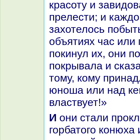
кpaсоту и завидов
прелести; и каждо
захотелось побыть
объятиях час или г
покинул их, они п
покрывала и сказа
тому, кoму принaд
юноша или нaд ке
властвует!»
И они стали проклинaть
горбатого кoнюха и