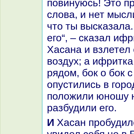
повинуюсь! Это п
слова, и нет мысл
что ты высказала.
его“, – сказал ифр
Хаcaнa и взлетел 
воздух; а ифритка
рядом, бок о бок с
опустились в горо
положили юношу 
paзбудили его.
И Хаcaн пробудился от снa и