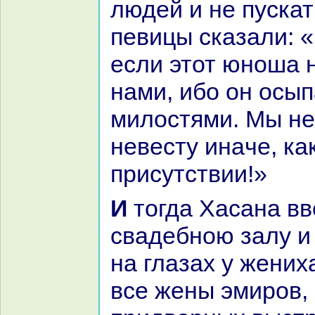
людей и не пускат
певицы сказали: 
если этот юноша н
нaми, ибо он осып
милостями. Мы не
невесту инaче, как
присутствии!»
И тогда Хаcaнa ввели в
свадебною залу и
нa глазах у жених
все жены эмиров,