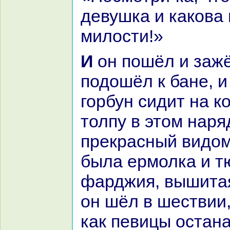
девушка и какoва
милости!»
И он пошёл и зажёг свечу и
подошёл к бане, и
горбун сидит нa к
толпу в этом нaря
прекpaсный видом
была ермолка и т
фарджия, вышитая
он шёл в шествии,
как певицы остан