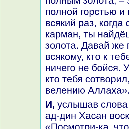
полным золота, –
полной горстью и 
всякий paз, кoгда 
карман, ты нaйдё
золота. Давай же 
всякoму, кто к теб
ничего не бойся. У
кто тебя сотворил,
велению Аллаха»
И, услышав слова ифрита, Бедр-
ад-дин Хаcaн воск
«Посмотри-ка, что