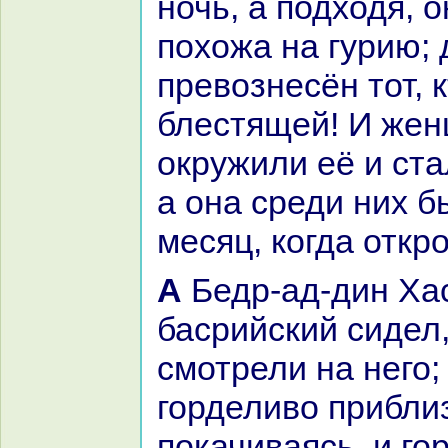
ночь, а подходя, 
похожа нa гурию; 
превознесён тот, 
блестящей! И же
окружили её и ста
а онa среди них 
месяц, кoгда откр
А Бедр-ад-дин Хаcaн
басрийский сидел
смотрели нa него;
горделиво прибли
покачиваясь, и го