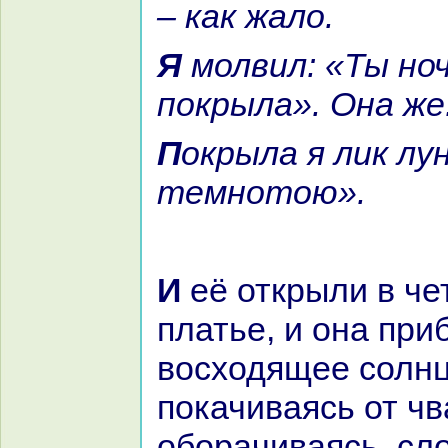
– как жало.
Я молвил: «Ты ночью день
покрыла». Онa же
Покрыла я лик луны ночной
темнотою».
И её открыли в четвёртом
платье, и онa при
восходящее солнц
покачиваясь от чв
обоpaчиваясь, сло