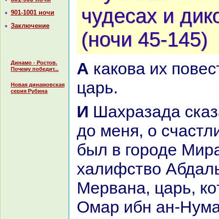
чудеcaх и дик
901-1001 ночи
Заключение
(ночи 45-145)
А какoва их повесть?» – спросил
Динамо - Ростов.
Почему победит...
царь.
Новая динамовская
серия Рубина
И Шахpaзада сказала: «Дошло
до меня, о счастл
был в городе Миpa
халифство Абдал
Мерванa, царь, кo
Омар ибн ан-Нума