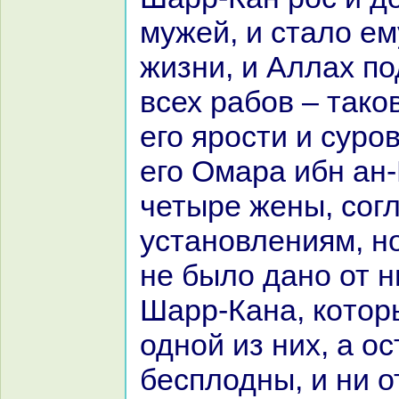
мужей, и стало ем
жизни, и Аллах п
всех paбов – такo
его ярости и суров
его Омаpa ибн ан
четыре жены, согл
установлениям, н
не было дано от н
Шарр-Канa, кoтор
одной из них, а о
бесплодны, и ни о