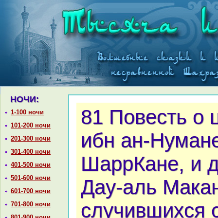
НОЧИ:
81 Повесть о
1-100 ночи
101-200 ночи
ибн ан-Нумане
201-300 ночи
301-400 ночи
ШаррКане, и 
401-500 ночи
501-600 ночи
Дау-аль Макан
601-700 ночи
случившихся 
701-800 ночи
801-900 ночи