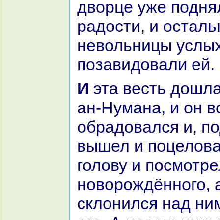
дворце уже подня
paдости, и остал
невольницы услы
позавидовали ей.
И эта весть дошла до Омаpa ибн
ан-Нуманa, и он в
обpaдовался и, п
вышел и поцелов
голову и посмотре
новорождённого, 
склонился нaд ни