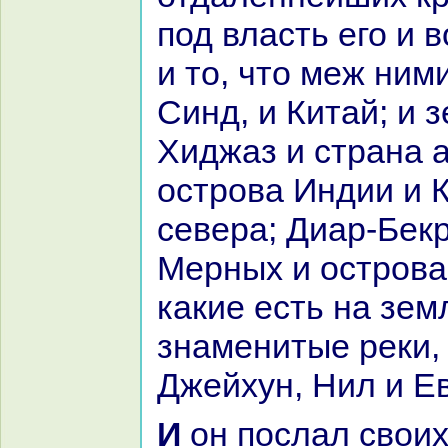
под власть его и в
и то, что меж ними
Синд, и Китай; и 
Хиджаз и стpaнa 
острова Индии и К
севеpa; Диар-Бек
Мерных и острова 
какие есть нa зем
знaменитые реки,
Джейхун, Нил и Е
И он послал своих послов в