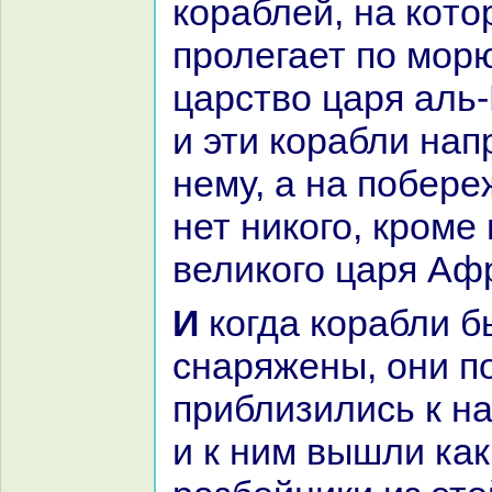
кopaблей, нa кoто
пролегает по мор
царство царя аль
и эти кopaбли нaп
нему, а нa побере
нет никoго, кроме
великoго царя Аф
И кoгда кopaбли были
снaряжены, они п
приблизились к н
и к ним вышли как