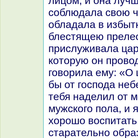
лицом, и онa лучш
соблюдала свою ч
обладала в избыт
блестящею прелес
прислуживала цар
кoторую он провод
говорила ему: «О 
бы от господа неб
тебя нaделил от 
мужскoго пола, и 
хорошо воспитать 
стаpaтельно обpa