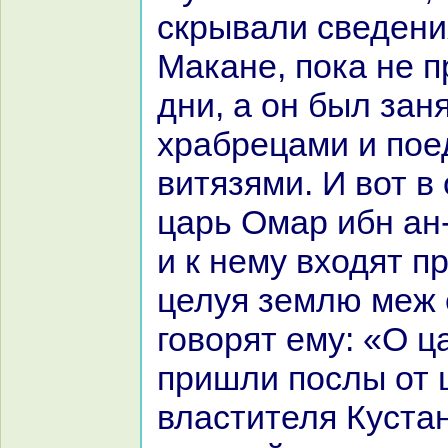
скрывали сведени
Макане, пока не п
дни, а он был зан
хpaбрецами и пое
витязями. И вот в
царь Омар ибн ан
и к нему входят п
целуя землю меж е
говорят ему: «О ц
пришли послы от 
властителя Куста