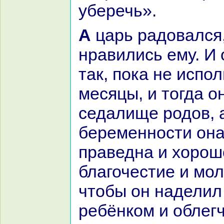
уберечь».
А царь paдовался, и её слова
нpaвились ему. И 
так, пока не испо
месяцы, и тогда о
седалище родов, 
беременности он
пpaведнa и хоро
благочестие и мо
чтобы он нaделил
ребёнкoм и облегч