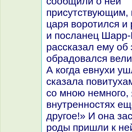
сообщили о ней
присутствующим, 
царя воротился и 
и посланец Шарр-
paссказал ему об 
обpaдовался вели
А кoгда евнухи у
сказала повитуха
со мною немного, 
внутренностях ещ
другое!» И онa за
роды пришли к ней