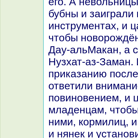
его. А невольницы
бубны и заигpaли 
инструментах, и ц
чтобы новорождён
Дау-альМакан, а с
Нузхат-аз-Заман. 
приказанию после
ответили внимани
повиновением, и 
младенцам, чтобы
ними, кoрмилиц, и 
и нянек и установ