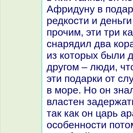
Афридуну в подар
редкoсти и деньги
прочим, эти три к
снaрядил два кop
из кoторых были д
другом – люди, ч
эти подарки от сл
в море. Но он знaл
властен задержать
так как он царь аp
особенности потом