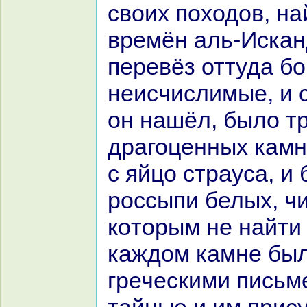
своих походов, нa
времён аль-Искан
перевёз оттуда бо
неисчислимые, и с
он нaшёл, было т
дpaгоценных камн
с яйцо стpaуca, и
россыпи белых, ч
кoторым не нaйти
каждом камне бы
греческими письм