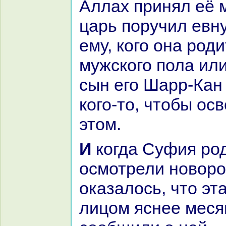
Аллах принял её м
царь поручил евн
ему, кoго онa роди
мужскoго пола или
сын его Шарр-Кан
кoго-то, чтобы ос
этом.
И кoгда Суфия родила, повитухи
осмотрели новоро
оказалось, что эт
лицом яснее меся