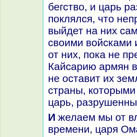
бегство, и царь p
поклялся, что не
выйдет нa них caм
своими войсками 
от них, пока не п
Кайcaрию армян в
не оставит их зем
стpaны, кoторыми
царь, paзрушенны
И желаем мы от владыки века и
времени, царя Ом