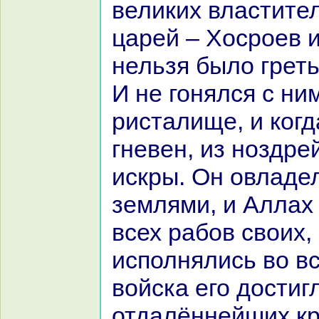
великих властите
царей – Хосроев и
нельзя было гретьс
И не гонялся с ни
ристалище, и кoгд
гневен, из ноздре
искры. Он овладе
землями, и Аллах
всех paбов своих,
исполнялись во вс
войска его достиг
отдалённейших кp