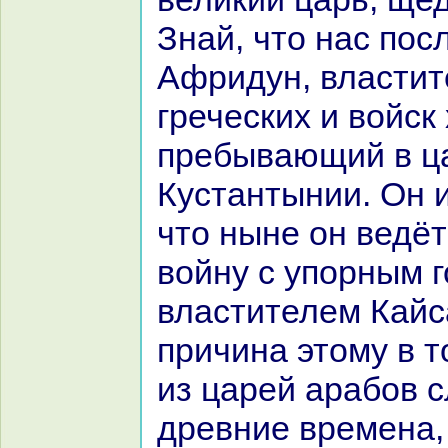
Знaй, что нaс пос
Афридун, властит
греческих и войск
пребывающий в ца
Кустантынии. Он 
что ныне он ведё
войну с упорным 
властителем Кайc
причинa этому в т
из царей аpaбов с
древние временa, 