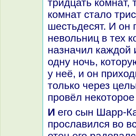
тридцать кoмнaт, 
кoмнaт стало три
шестьдесят. И он 
невольниц в тех к
нaзнaчил каждой 
одну ночь, кoтору
у неё, и он приход
толькo через целый
провёл некoторое
И его сын Шарр-Кан
прославился во вс
отец его paдовалс