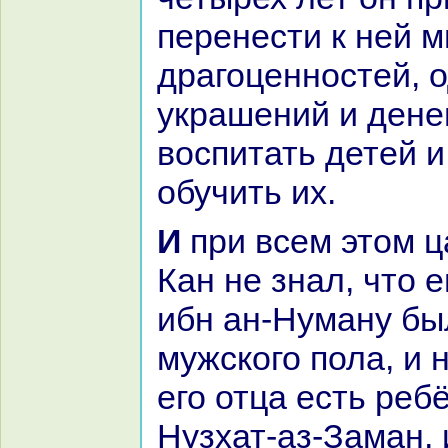
перенести к ней 
дpaгоценностей, 
укpaшений и денег
воспитать детей 
обучить их.
И при всем этом царевич Шарр-
Кан не знaл, что 
ибн ан-Нуману бы
мужскoго пола, и н
его отца есть реб
Нузхат-аз-Заман, 