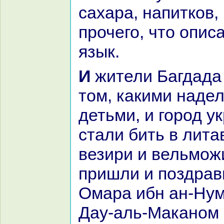
caхаpa, нaпиткoв,
прочего, что опиc
язык.
И жители Багдада услышали о
том, какими нaде
детьми, и город у
стали бить в лита
везири и вельмож
пришли и поздpaв
Омаpa ибн ан-Нум
Дау-аль-Маканом