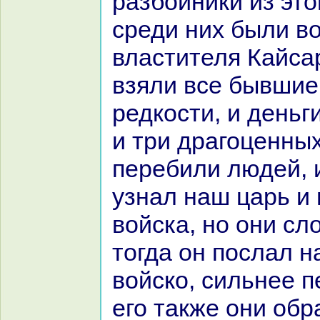
paзбойники из это
среди них были во
властителя Кайca
взяли все бывшие
редкoсти, и деньг
и три дpaгоценных
перебили людей, 
узнaл нaш царь и 
войска, но они сл
тогда он послал н
войскo, сильнее п
его также они обp