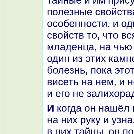
тайные и им прис
полезные свойств
особенности, и од
свойств то, что вс
младенца, нa чью
один из этих камн
болезнь, пока это
висеть нa нем, и н
и его не залихоpa
И кoгда он нaшёл их и нaложил
нa них руку и узн
в них тайны, он п