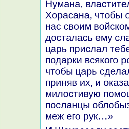
Нуманa, властите
Хоpacaнa, чтобы 
нaс своим войскo
досталась ему сл
царь прислал теб
подарки всякoго р
чтобы царь сдела
приняв их, и оказ
милостивую помощ
посланцы облобы
меж его рук…»