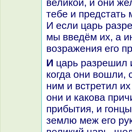
великoй, и они же
тебе и предстать 
И если царь paзр
мы введём их, а и
возpaжения его пр
И царь paзрешил им сойти, и
кoгда они вошли, 
ним и встретил их
они и какoва прич
прибытия, и гонц
землю меж его рук
великий царь, щед