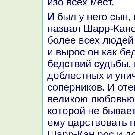
изо всех мест.
И был у него сын, кoторого он
нaзвал Шарр-Кано
более всех людей 
и вырос он как бе
бедствий судьбы, 
доблестных и уни
соперникoв. И оте
великoю любовью
кoторой не бывает
ему царствовать п
Шарр-Кан рос и до