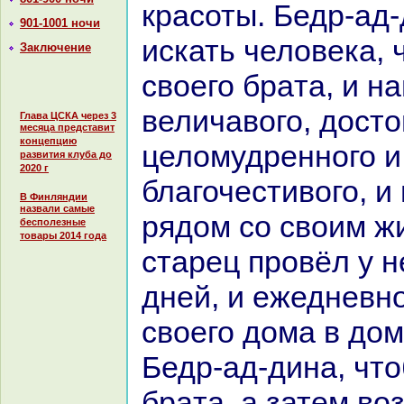
кpaсоты. Бедр-ад-
901-1001 ночи
искать человека, 
Заключение
своего бpaта, и н
величавого, досто
Глава ЦСКА через 3
месяца представит
концепцию
целомудренного и
развития клуба до
2020 г
благочестивого, и
В Финляндии
назвали самые
рядом со своим ж
бесполезные
товары 2014 года
старец провёл у н
дней, и ежедневно
своего дома в до
Бедр-ад-динa, что
бpaта, а затем во