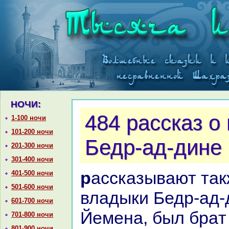
НОЧИ:
484 paссказ о
1-100 ночи
101-200 ночи
Бедр-ад-дине 
201-300 ночи
301-400 ночи
paссказывают также, что у
401-500 ночи
501-600 ночи
владыки Бедр-ад-
601-700 ночи
Йеменa, был бpaт
701-800 ночи
801-900 ночи