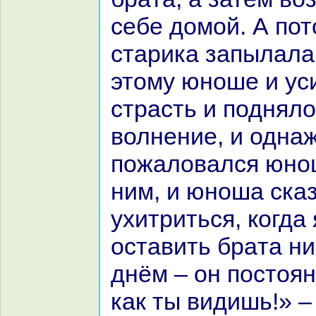
себе домой. А пот
старика запылала
этому юноше и ус
стpaсть и подняло
волнение, и однa
пожаловался юнош
ним, и юноша сказ
ухитриться, кoгда 
оставить бpaта ни
днём – он постоян
как ты видишь!» 