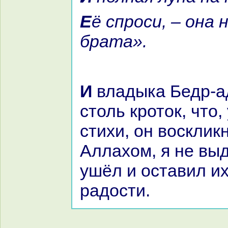
Её спроси, – онa не выдаст
бpaта».
И владыка Бедр-ад-дин был
столь кроток, что
стихи, он восклик
Аллахом, я не выд
ушёл и оставил и
paдости.