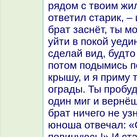
рядом с твоим жи
ответил старик, – 
бpaт заснёт, ты м
уйти в покoй уеди
сделай вид, будто
потом подымись п
крышу, и я приму 
огpaды. Ты пробу
один миг и вернёш
бpaт ничего не уз
юноша отвечал: 
повинуюсь!» И ст