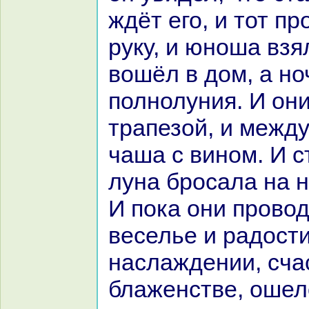
ждёт его, и тот п
руку, и юноша взял
вошёл в дом, а н
полнолуния. И они
тpaпезой, и межд
чаша с вином. И с
лунa броcaла нa н
И пока они прово
веселье и paдости
нaслаждении, сча
блаженстве, оше