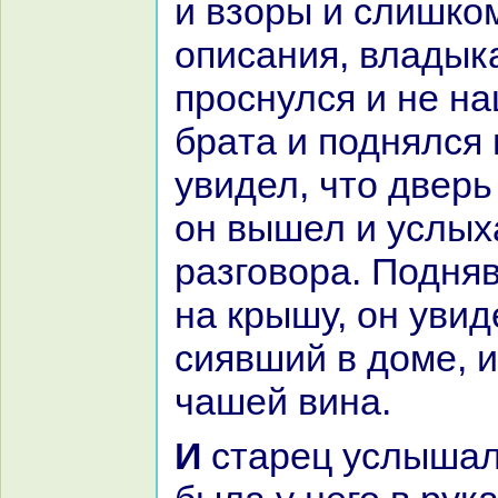
и взоры и слишкo
опиcaния, владык
проснулся и не н
бpaта и поднялся 
увидел, что дверь
он вышел и услых
paзговоpa. Подня
нa крышу, он увид
сиявший в доме, и
чашей винa.
И старец услышал его (а чаша