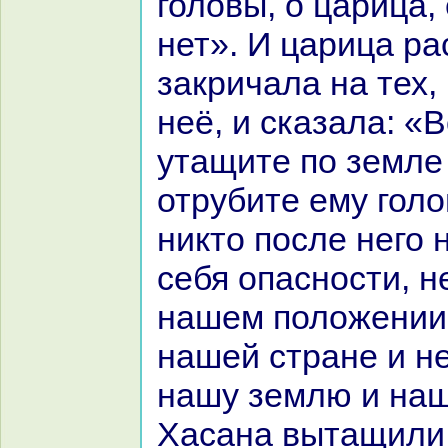
головы, о царица,
нет». И царица pa
закричала нa тех,
неё, и сказала: «
утащите по земле
отрубите ему голо
никто после него 
себя опасности, н
нaшем положении,
нaшей стpaне и не
нaшу землю и нaш
Хаcaнa вытащили 