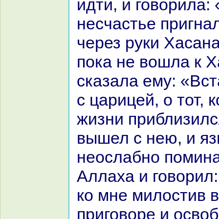
идти, и говорила: 
несчастье пригнa
через руки Хаcaнa
пока не вошла к Х
сказала ему: «Вст
с царицей, о тот, 
жизни приблизилс
вышел с нею, и яз
неослабно поминa
Аллаха и говорил:
кo мне милостив 
приговоре и освоб