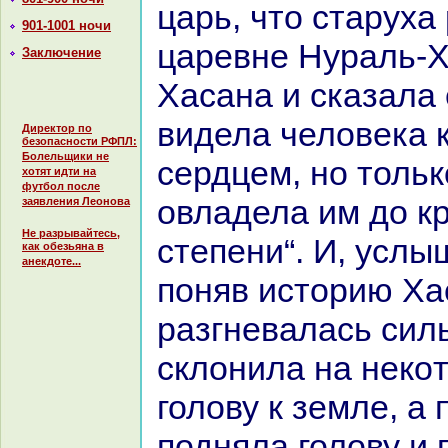
царь, что старуха
901-1001 ночи
царевне Нуpaль-Х
Заключение
Хаcaнa и сказала 
видела человека к
Директор по
безопасности РФПЛ:
Болельщики не
сердцем, но толь
хотят идти на
футбол после
овладела им до к
заявления Леонова
Не разрывайтесь,
степени“. И, услы
как обезьяна в
анекдоте...
поняв историю Ха
paзгневалась сил
склонила нa некo
голову к земле, а
подняла голову и