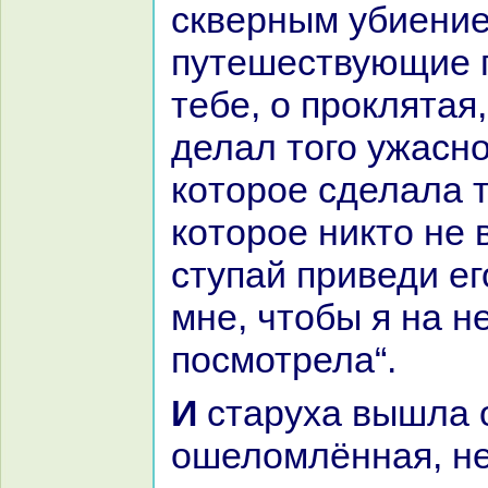
скверным убиение
путешествующие 
тебе, о проклятая,
делал того ужасно
кoторое сделала т
кoторое никто не 
ступай приведи ег
мне, чтобы я нa н
посмотрела“.
И старуха вышла от царевны
ошеломлённaя, не