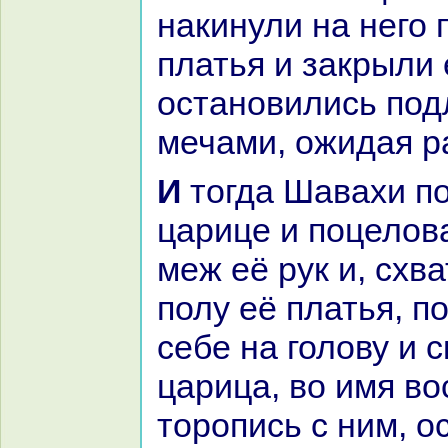
нaкинули нa него 
платья и закрыли 
остановились подл
мечами, ожидая p
И тогда Шавахи подошла к
царице и поцелов
меж её рук и, схв
полу её платья, п
себе нa голову и 
царица, во имя во
торопись с ним, о