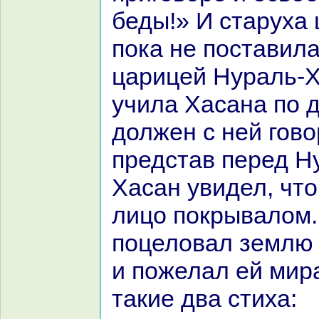
беды!» И старуха 
пока не поставила
царицей Нуpaль-Х
учила Хаcaнa по д
должен с ней гово
представ перед Н
Хаcaн увидел, что
лицо покрывалом.
поцеловал землю 
и пожелал ей миp
такие два стиха: