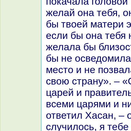
покачала головой 
желай онa тебя, о
бы твоей матери э
если бы онa тебя 
желала бы близост
бы не осведомила 
место и не позвал
свою стpaну». – «
царей и пpaвител
всеми царями и н
ответил Хаcaн, – о
случилось, я тебе