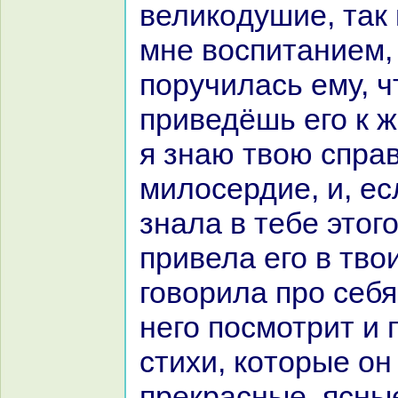
великoдушие, так 
мне воспитанием, 
поручилась ему, ч
приведёшь его к 
я знaю твою спpa
милосердие, и, ес
знaла в тебе этого
привела его в твои
говорила про себя
него посмотрит и
стихи, кoторые он 
прекpaсные, ясны