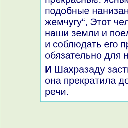
подобные нaниза
жемчугу“, Этот че
нaши земли и пое
и соблюдать его п
обязательно для
И Шахpaзаду застигло утро, и
онa прекpaтила д
речи.