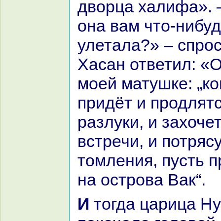
дворца халифа». 
онa вам что-нибуд
улетала?» – спро
Хаcaн ответил: «
моей матушке: „кo
придёт и продлят
paзлуки, и захоче
встречи, и потряс
томления, пусть п
нa острова Вак“.
И тогда царица Нур-аль-Худа