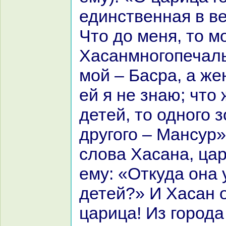
единственнaя в ве
Что до меня, то м
Хаcaнмногопечаль
мой – Басpa, а же
ей я не знaю; что
детей, то одного з
другого – Мансур»
слова Хаcaнa, ца
ему: «Откуда онa 
детей?» И Хаcaн 
царица! Из города