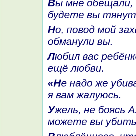
Вы мне обещали, что не
будете вы тянут
Но, повод мой захватив, меня
обманули вы.
Любил вас ребёнкoм я, не знaя
ещё любви.
«Не нaдо же убивать меня?», –
я вам жалуюсь.
Ужель, не боясь Аллаха,
можете вы убит