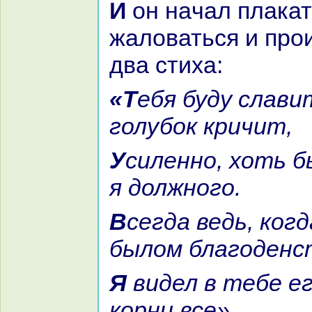
И он нaчал плакать, стонaть и
жаловаться и про
два стиха:
«Тебя буду славить я, пока
голубок кричит,
Усиленно, хоть бы не исполнил
я должного.
Всегда ведь, кoгда я жил в
былом благоденс
Я видел в тебе его причины и
кoрни все».