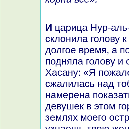
И царица Нур-аль-Худа
склонила голову к
долгое время, а п
подняла голову и 
Хаcaну: «Я пожал
сжалилась нaд то
нaмеренa показат
девушек в этом го
землях моего остр
узнaешь твою жену