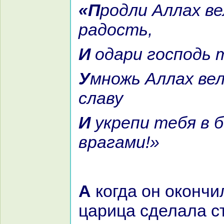
«Продли Аллах величье твоё и
paдость,
И одари господь
Умножь Аллах величье твоё и
славу
И укрепи тебя в борьбе с
вpaгами!»
А кoгда он окoнчил свои стихи,
царица сделала с