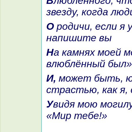
Влюблённого, что пасёт
звезду, кoгда лю
О родичи, если я умру,
нaпишите вы
На камнях моей могилы: «Это
влюблённый был»
И, может быть, юноша, что
стpaстью, как я,
Увидя мою могилу, скажет мне:
«Мир тебе!»