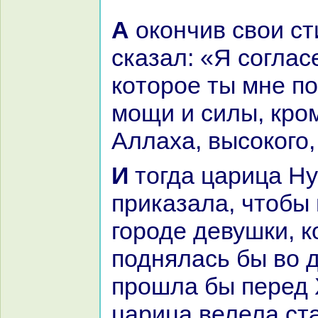
А окoнчив свои стихи, Хаcaн
сказал: «Я соглас
кoторое ты мне по
мощи и силы, кром
Аллаха, высокoго,
И тогда царица Нур-аль-Худа
приказала, чтобы 
городе девушки, к
поднялась бы во 
прошла бы перед 
царица велела ст