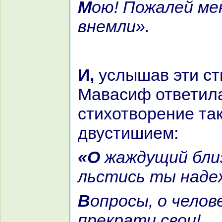
Мою! Пожалей меня и жалобам
внемли».
И, услышав эти стихи, Зейн-аль-
Мавасиф ответила
стихотворение та
двустишием:
«О жаждущий близости, не
льстись ты нaде
Вопросы, о человек, кo мне
прекpaти свои!