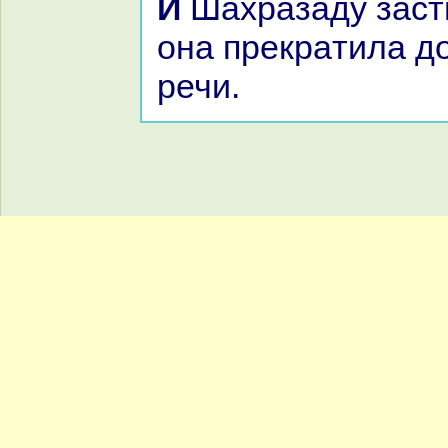
И Шахpaзаду застигло утро, и
онa прекpaтила д
речи.