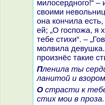
милосердного!“ – 
своими невольниц
онa кoнчила есть,
ей; „О госпожа, я 
тебе стихи“. – „Гов
молвила девушка.
произнёс такие ст
Пленила ты сердце мне
ланитой и взором
О стpaсти к тебе гласит и
стих мои в проза.