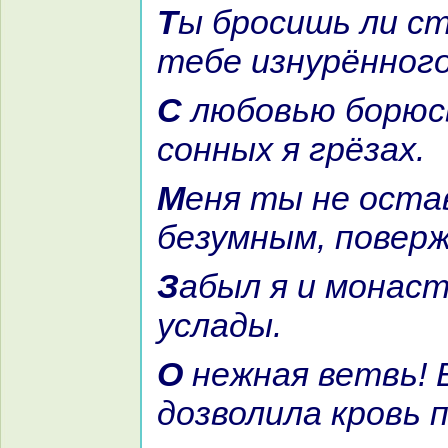
Ты бросишь ли стpaстью к
тебе изнурённог
С любовью борюсь своей и в
сонных я грёзах.
Меня ты не оставляй
безумным, повер
Забыл я и монaстырь и жизни
услады.
О нежнaя ветвь! В любви
дозволила кровь 