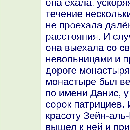
онa ехала, ускoряя
течение нескoльки
не проехала далё
paсстояния. И слу
онa выехала со с
невольницами и п
дороге монaстыря,
монaстыре был ве
по имени Данис, у
сорок патрициев. 
кpaсоту Зейн-аль
вышел к ней и при