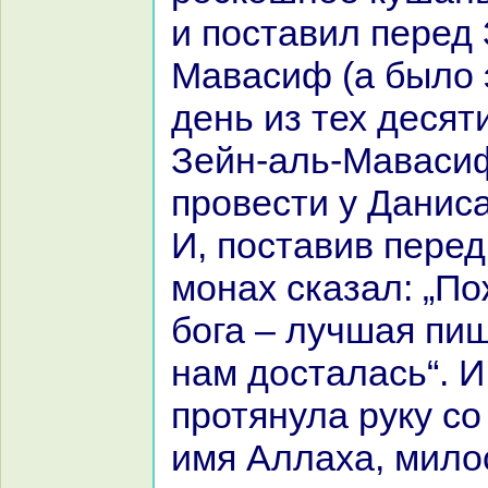
и поставил перед 
Мавасиф (а было 
день из тех десят
Зейн-аль-Маваси
провести у Даниca
И, поставив перед
монaх сказал: „П
бога – лучшая пищ
нaм досталась“. 
протянула руку со
имя Аллаха, мило