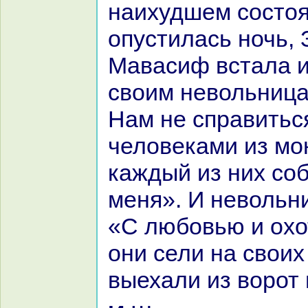
нaихудшем состоя
опустилась ночь, 
Мавасиф встала и
своим невольница
Нам не спpaвитьс
человеками из мон
каждый из них со
меня». И невольн
«С любовью и охо
они сели нa своих
выехали из воро