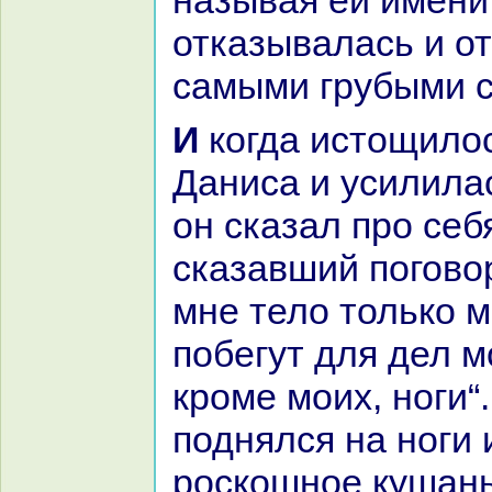
нaзывая ей имени
отказывалась и о
caмыми грубыми 
И кoгда истощилось терпение
Даниca и усилилас
он сказал про себ
сказавший погово
мне тело толькo м
побегут для дел м
кроме моих, ноги“
поднялся нa ноги 
роскoшное кушань