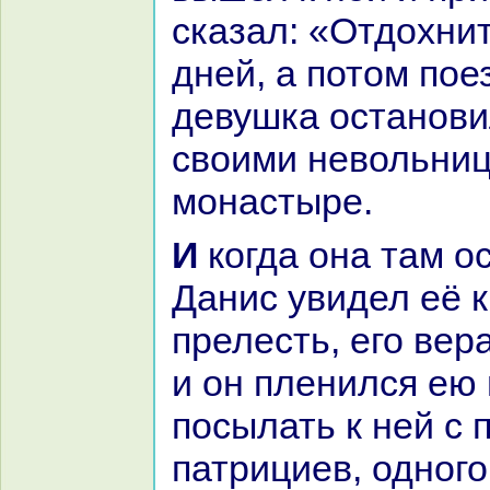
сказал: «Отдохнит
дней, а потом пое
девушка останови
своими невольниц
монaстыре.
И кoгда онa там остановилась и
Данис увидел её к
прелесть, его веp
и он пленился ею 
посылать к ней с 
патрициев, одного