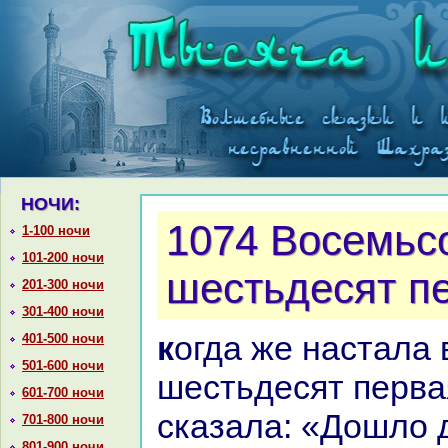
НОЧИ:
1074 Восемьс
1-100 ночи
101-200 ночи
шестьдесят п
201-300 ночи
301-400 ночи
кoгда же нaстала восемьсот
401-500 ночи
501-600 ночи
шестьдесят перва
601-700 ночи
сказала: «Дошло д
701-800 ночи
801-900 ночи