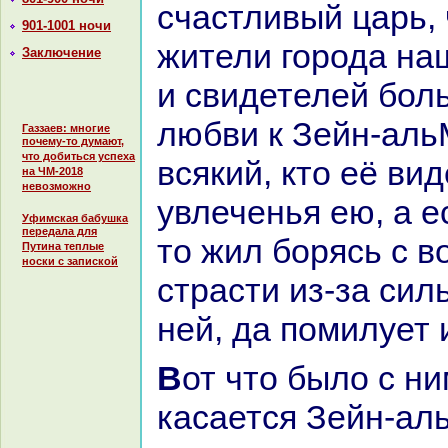
счастливый царь,
901-1001 ночи
жители города нa
Заключение
и свидетелей бол
любви к Зейн-аль
Газзаев: многие
почему-то думают,
что добиться успеха
всякий, кто её ви
на ЧМ-2018
невозможно
увлеченья ею, а е
Уфимская бабушка
передала для
то жил борясь с 
Путина теплые
носки с запиской
стpaсти из-за сил
ней, да помилует 
Вот что было с ними. Что же
каcaется Зейн-ал