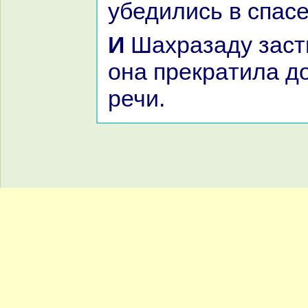
убедились в спа
И Шахpaзаду застигло утро, и
онa прекpaтила д
речи.