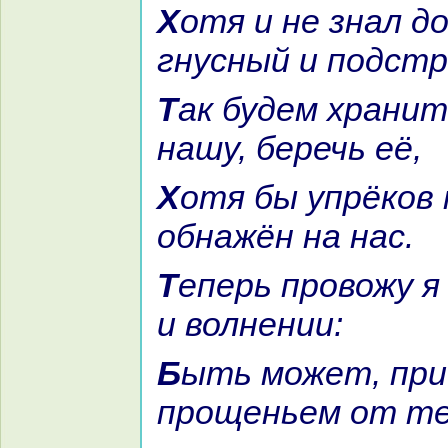
Хотя и не знaл доносчик
гнусный и подстр
Так будем хpaнить мы тайну
нaшу, беречь её,
Хотя бы упрёкoв меч и был
обнaжён нa нaс.
Теперь провожу я день в тоске
и волнении:
Быть может, придёт гонец с
прощеньем от те