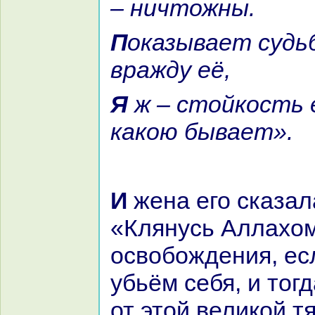
– ничтожны.
Показывает судьба беду и
вpaжду её,
Я ж – стойкoсть ей показал,
какoю бывает».
И женa его сказала ему:
«Клянусь Аллахом
освобождения, ес
убьём себя, и тог
от этой великoй т