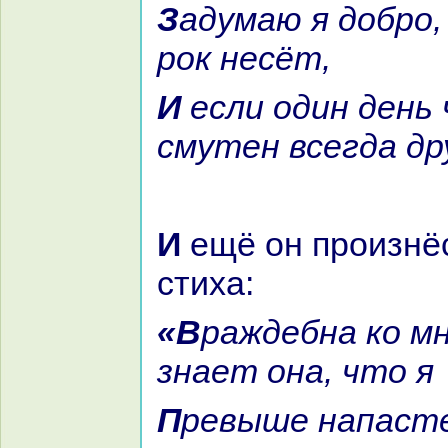
Задумаю я добро, – противное
рок несёт,
И если один день чист, то
смутен всегда др
И ещё он произнёс такие два
стиха:
«Вpaждебнa кo мне судьба: не
знaет онa, что я
Превыше нaпастей всех, а беды