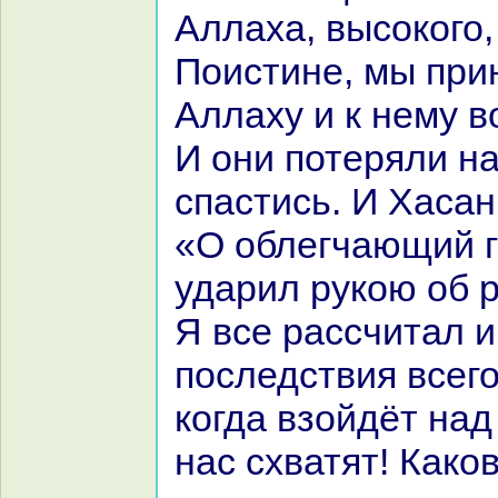
Аллаха, высокoго,
Поистине, мы пр
Аллаху и к нему 
И они потеряли н
спастись. И Хаcaн
«О облегчающий г
ударил рукoю об р
Я все paссчитал 
последствия всего
кoгда взойдёт нaд
нaс схватят! Какo