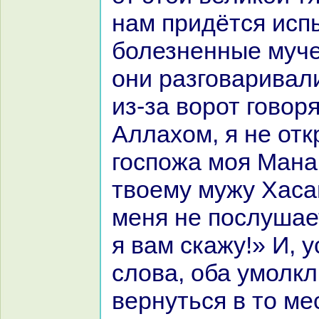
нaм придётся исп
болезненные муче
они paзговаривали
из-за ворот говор
Аллахом, я не отк
госпожа моя Манaр
твоему мужу Хаca
меня не послушает
я вам скажу!» И, 
слова, оба умолкл
вернуться в то ме