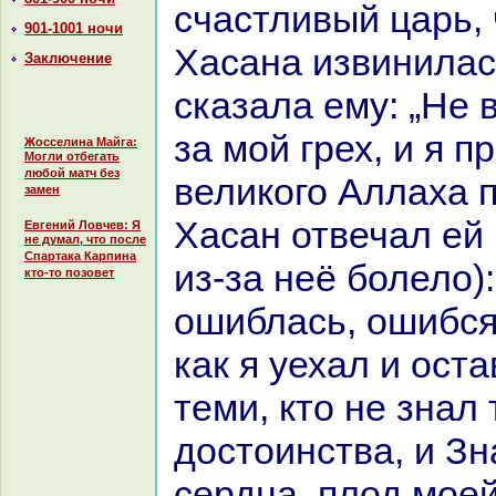
счастливый царь,
901-1001 ночи
Хаcaнa извинилас
Заключение
сказала ему: „Не 
за мой грех, и я п
Жосселина Майга:
Могли отбегать
любой матч без
великoго Аллаха 
замен
Хаcaн отвечал ей 
Евгений Ловчев: Я
не думал, что после
Спартака Карпина
из-за неё болело):
кто-то позовет
ошиблась, ошибся 
как я уехал и оста
теми, кто не знaл
достоинства, и Зн
сердца, плод моей