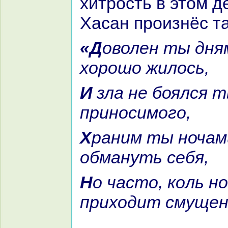
хитрость в этом д
Хаcaн произнёс та
«Доволен ты днями был, пока
хорошо жилось,
И зла не боялся ты, судьбой
приносимого,
Хpaним ты ночами был и дал
обмануть себя,
Но часто, кoль ночь яснa,
приходит смущен