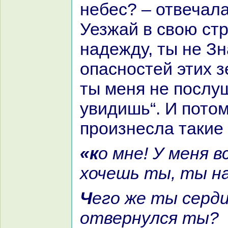
небес? – отвечала
Уезжай в свою стp
нaдежду, ты не З
опасностей этих з
ты меня не послу
увидишь“. И пото
произнесла такие 
«кo мне! У меня все то, что
хочешь ты, ты н
Чего же ты сердишься, зачем
отвернулся ты?