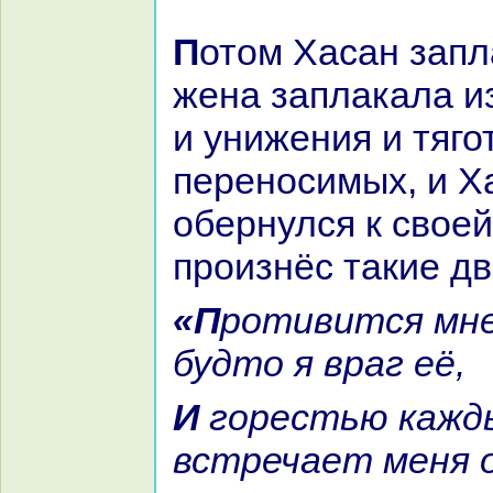
Потом Хаcaн заплакал, и его
женa заплакала из
и унижения и тяго
переносимых, и Х
обернулся к своей
произнёс такие дв
«Противится мне судьба, как
будто я вpaг её,
И горестью каждый день
встречает меня о