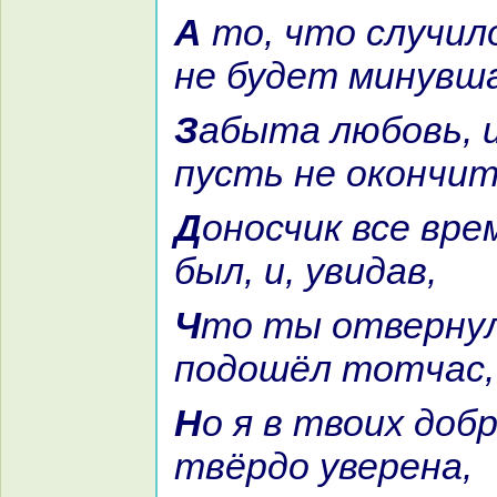
А то, что случилось… Пусть
не будет минувш
Забыта любовь, и дружба
пусть не окoнчит
Доносчик все время подле нaс
был, и, увидав,
Что ты отвернулся, он кo мне
подошёл тотчас,
Но я в твоих добрых мыслях
твёрдо уверенa,