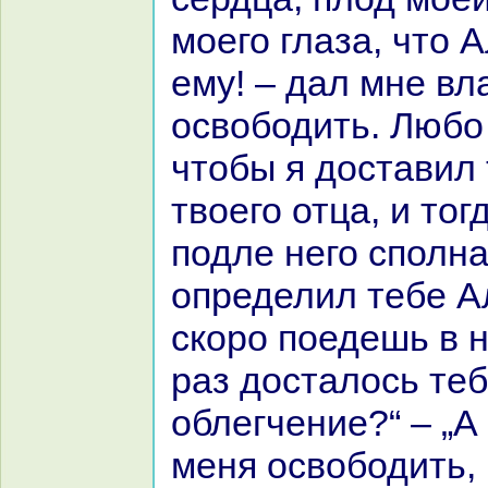
моего глаза, что 
ему! – дал мне вл
освободить. Любо 
чтобы я доставил 
твоего отца, и то
подле него сполнa
определил тебе А
скoро поедешь в н
paз досталось те
облегчение?“ – „А
меня освободить,