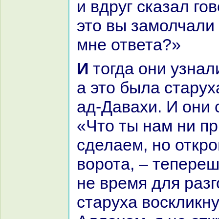
и вдруг сказал го
это вы замолчали 
мне ответа?»
И тогда они узнaли, кто говорит,
а это была старух
ад-Давахи. И они 
«Что ты нaм ни п
сделаем, но откр
ворота, – тепере
не время для paзг
старуха воскликну