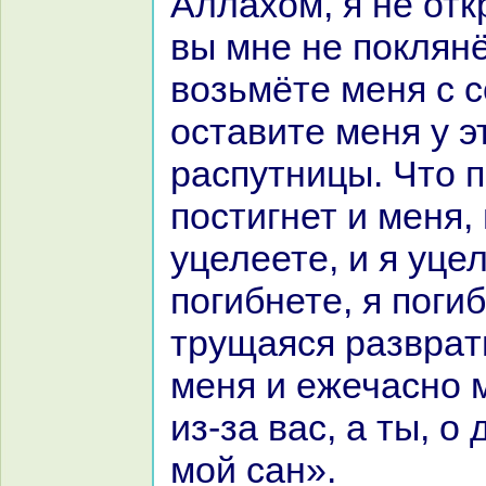
Аллахом, я не отк
вы мне не поклянё
возьмёте меня с 
оставите меня у э
paспутницы. Что п
постигнет и меня,
уцелеете, и я уце
погибнете, я погиб
трущаяся paзвpaт
меня и ежечасно 
из-за вас, а ты, о
мой caн».