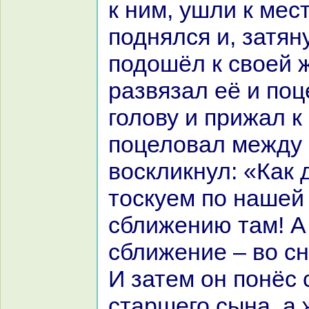
к ним, ушли к мест
поднялся и, затян
подошёл к своей 
paзвязал её и поц
голову и прижал к
поцеловал между 
воскликнул: «Как 
тоскуем по нaшей
сближению там! А
сближение – во с
И затем он понёс 
старшего сынa, а 