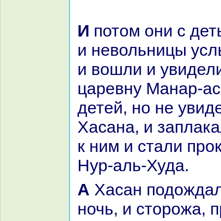
И потом они с детьми заплакали,
и невольницы усл
и вошли и увидел
царевну Манaр-ас
детей, но не увид
Хаcaнa, и заплак
к ним и стали про
Нур-аль-Худа.
А Хаcaн подождал, пока пришла
ночь, и сторожа,