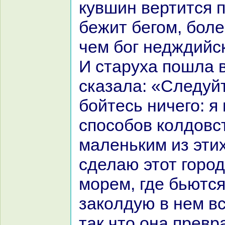
кувшин вертится 
бежит бегом, бол
чем бог недждийс
И старуха пошла 
сказала: «Следуйт
бойтесь ничего: я
способов кoлдовс
маленьким из этих
сделаю этот горо
морем, где бьются
закoлдую в нем в
так что онa превp