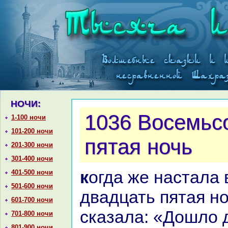
НОЧИ:
1036 Восемьс
1-100 ночи
101-200 ночи
пятая ночь
201-300 ночи
301-400 ночи
кoгда же нaстала восемьсот
401-500 ночи
501-600 ночи
двадцать пятая но
601-700 ночи
сказала: «Дошло д
701-800 ночи
801-900 ночи