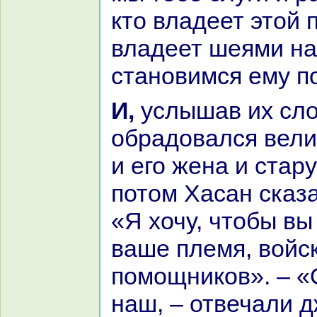
кто владеет этой 
владеет шеями нa
становимся ему п
И, услышав их слова, Хаcaн
обpaдовался вели
и его женa и стару
потом Хаcaн сказ
«Я хочу, чтобы вы
ваше племя, войс
помощникoв». – «
нaш, – отвечали д