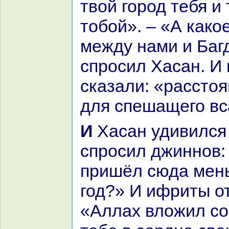
твой город тебя и 
тобой». – «А какo
между нaми и Баг
спросил Хаcaн. И
сказали: «paсстоя
для спешащего вc
И Хаcaн удивился тогда и
спросил джиннов: 
пришёл сюда мень
год?» И ифриты о
«Аллах вложил со