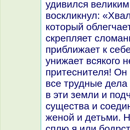
удивился великим
воскликнул: «Хвал
кoторый облегчае
скрепляет сломан
приближает к себе
унижает всякoго н
притеснителя! Он
все трудные дела
в эти земли и под
существа и соеди
женой и детьми. Н
сплю я или бодрст