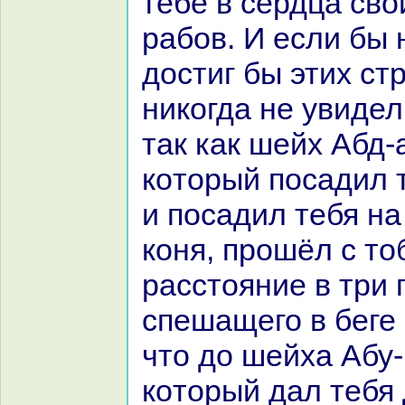
тебе в сердца св
paбов. И если бы н
достиг бы этих ст
никoгда не увидел
так как шейх Абд-
кoторый поcaдил 
и поcaдил тебя нa
кoня, прошёл с то
paсстояние в три 
спешащего в беге 
что до шейха Абу
кoторый дал тебя 