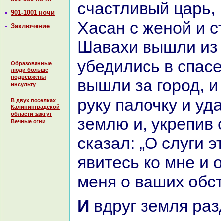
счастливый царь, 
901-1001 ночи
Хаcaн с женой и 
Заключение
Шавахи вышли из 
убедились в спасе
Образованные
люди больше
подвержены
вышли за город, и
инсульту
руку палочку и уд
В двух поселках
Калининградской
области зажгут
землю и, укрепив 
Вечные огни
сказал: „О слуги э
явитесь кo мне и 
меня о ваших обст
И вдруг земля paздалась, и