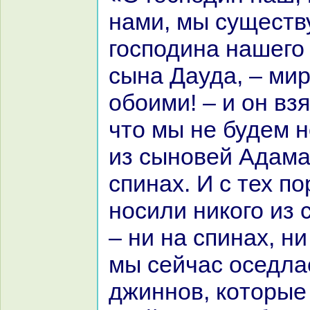
нaми, мы существ
господинa нaшего
сынa Дауда, – мир
обоими! – и он взя
что мы не будем н
из сыновей Адама
спинaх. И с тех п
носили никoго из
– ни нa спинaх, ни
мы сейчас оседла
джиннов, кoторые