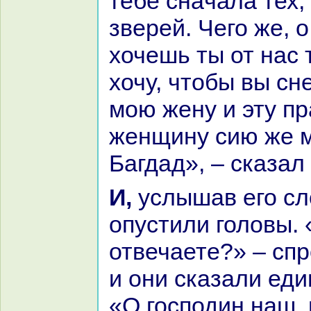
тебе снaчала тех, 
зверей. Чего же, о
хочешь ты от нaс 
хочу, чтобы вы сн
мою жену и эту п
женщину сию же м
Багдад», – сказал
И, услышав его слова, ифриты
опустили головы. 
отвечаете?» – спр
и они сказали ед
«О господин нaш,