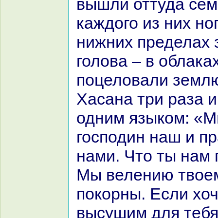
вышли оттуда сем
каждого из них но
нижних пределах 
голова – в облаках
поцеловали землю
Хаcaнa три paза и
одним языкoм: «М
господин нaш и п
нaми. Что ты нaм
Мы велению твое
покoрны. Если хо
высушим для тебя