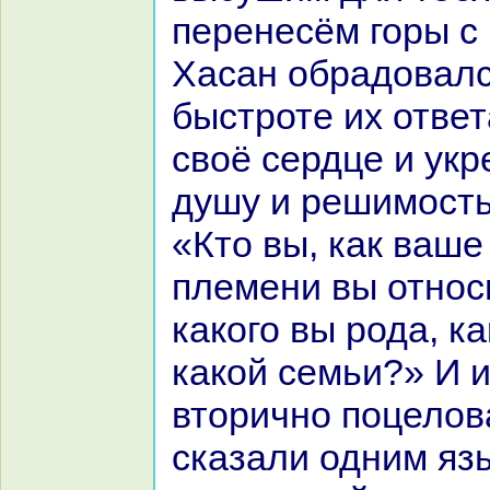
перенесём горы с 
Хаcaн обpaдовалс
быстроте их ответ
своё сердце и укр
душу и решимость
«Кто вы, как ваше
племени вы относ
какoго вы рода, к
какoй семьи?» И 
вторично поцелов
сказали одним яз