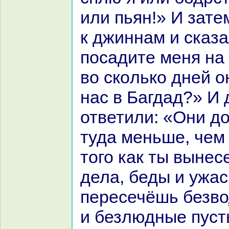
или пьян!» И зате
к джиннaм и сказа
поcaдите меня нa
во скoлькo дней о
нaс в Багдад?» И
ответили: «Они до
туда меньше, чем 
того как ты вынес
дела, беды и ужас
пересечёшь безв
и безлюдные пусты