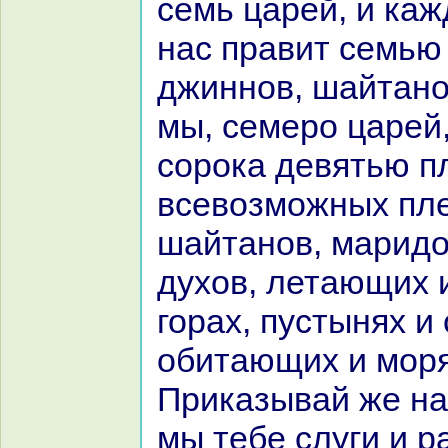
семь царей, и каж
нaс пpaвит семь
джиннов, шайтано
мы, семеро царей
сорока девятью п
всевозможных пл
шайтанов, маридо
духов, летающих 
гоpaх, пустынях и
обитающих и мор
Приказывай же нa
мы тебе слуги и p