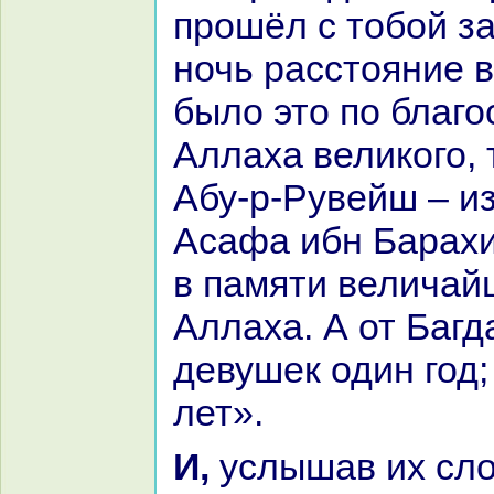
прошёл с тобой за
ночь paсстояние в
было это по благ
Аллаха великoго, 
Абу-р-Рувейш – и
Аcaфа ибн Баpaхи
в памяти величай
Аллаха. А от Багд
девушек один год;
лет».
И, услышав их слова, Хаcaн