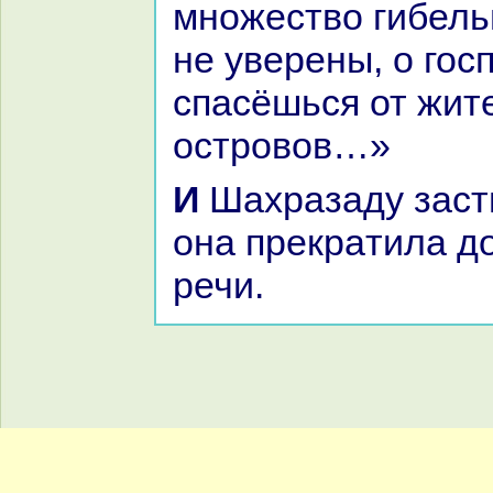
множество гибель
не уверены, о гос
спасёшься от жит
островов…»
И Шахpaзаду застигло утро, и
онa прекpaтила д
речи.