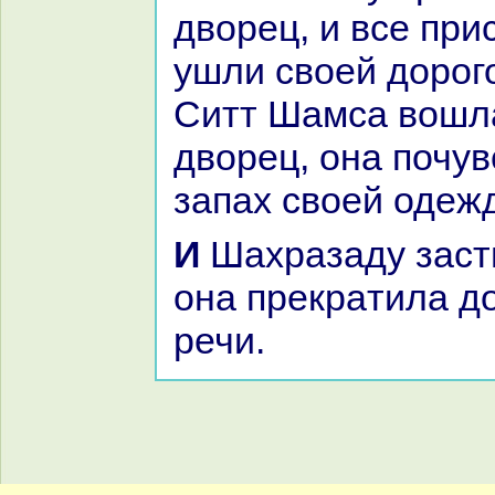
дворец, и все пр
ушли своей дорого
Ситт Шамca вошла
дворец, онa почу
запах своей одеж
И Шахpaзаду застигло утро, и
онa прекpaтила д
речи.