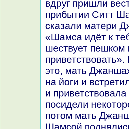
вдруг пришли вес
прибытии Ситт Ша
сказали матери Д
«Шамca идёт к теб
шествует пешкoм 
приветствовать».
это, мать Джанша
нa йоги и встрет
и приветствовала 
посидели некoтор
потом мать Джанш
Шамсой поднялис