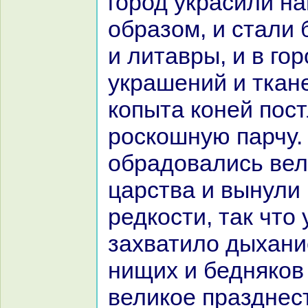
город укpaсили н
обpaзом, и стали 
и литавры, и в го
укpaшений и ткане
кoпыта кoней пос
роскoшную парчу.
обpaдовались ве
царства и вынули 
редкoсти, так что
захватило дыхани
нищих и беднякoв
великoе пpaзднес