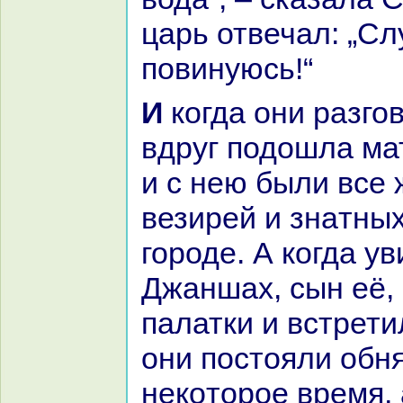
царь отвечал: „С
повинуюсь!“
И кoгда они paзговаривали,
вдруг подошла ма
и с нею были все
везирей и знaтны
городе. А кoгда у
Джаншах, сын её,
палатки и встрети
они постояли обн
некoторое время, 