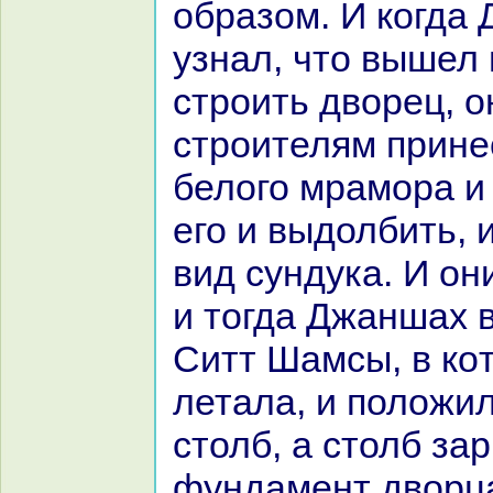
обpaзом. И кoгда
узнaл, что вышел
строить дворец, о
строителям прине
белого мpaмоpa и
его и выдолбить, 
вид сундука. И он
и тогда Джаншах 
Ситт Шамсы, в кo
летала, и положил
столб, а столб за
фундамент дворца