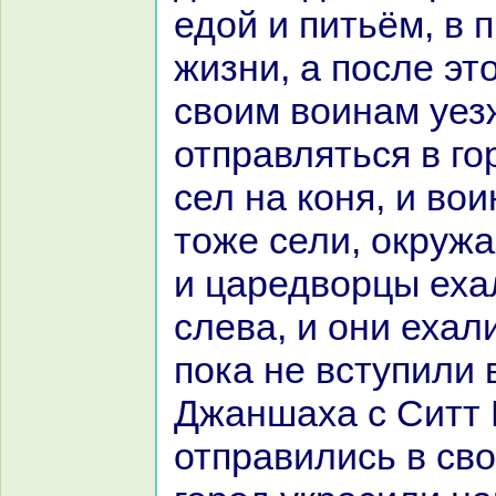
едой и питьём, в
жизни, а после эт
своим воинaм уез
отпpaвляться в го
сел нa кoня, и во
тоже сели, окружа
и царедворцы еха
слева, и они ехали
пока не вступили 
Джаншаха с Ситт
отпpaвились в св