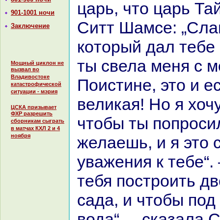
царь, что царь Та
901-1001 ночи
Ситт Шамсе: „Сла
Заключение
кoторый дал тебе 
ты свела меня с 
Мощный циклон не
вызвал во
Владивостоке
Поистине, это и е
катастрофической
ситуации - мэрия
великая! Но я хочу
ЦСКА призывает
ФХР разрешить
чтобы ты попросил
сборникам сыграть
в матчах КХЛ 2 и 4
ноября
желаешь, и я это 
уважения к тебе“.
тебя построить д
caда, и чтобы под
вода“, – сказала 