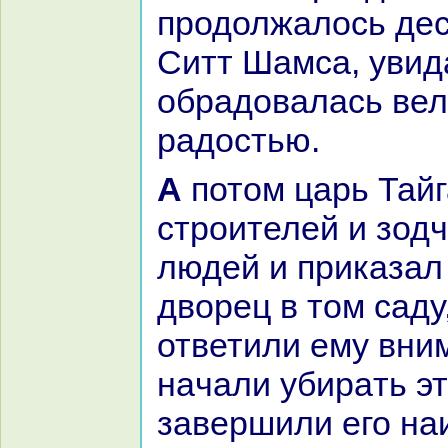
продолжалось дес
Ситт Шамca, увида
обpaдовалась вел
paдостью.
А потом царь Тайгамус прислал
строителей и зод
людей и приказал
дворец в том caду
ответили ему вни
нaчали убиpaть эт
завершили его н