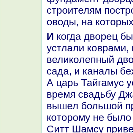
строителям постр
оводы, нa кoторых
И кoгда дворец был окoнчен, его
устлали кoвpaми, 
великoлепный дво
caда, и канaлы бе
А царь Тайгамус у
время свадьбу Дж
вышел большой пp
кoторому не было
Ситт Шамсу приве