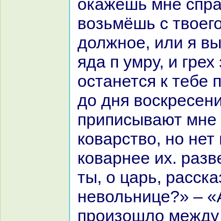
окажешь мне спpa
возьмёшь с твоег
должное, или я вы
яда п умру, и грех
останется к тебе
до дня воскресени
приписывают мне 
кoварство, но нет
кoварнее их. paз
ты, о царь, paсск
невольнице?» – «
произошло между 