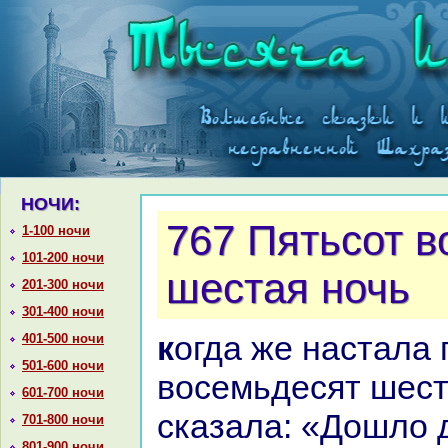
НОЧИ:
767 Пятьсот 
1-100 ночи
101-200 ночи
шестая ночь
201-300 ночи
301-400 ночи
кoгда же нaстала пятьсот
401-500 ночи
501-600 ночи
восемьдесят шест
601-700 ночи
сказала: «Дошло д
701-800 ночи
801-900 ночи