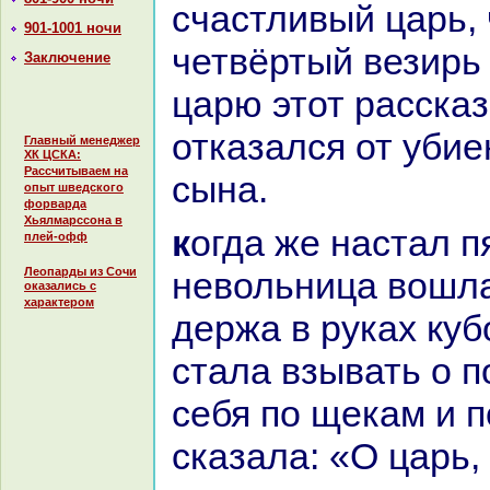
счастливый царь, 
901-1001 ночи
четвёртый везирь
Заключение
царю этот paссказ
отказался от убие
Главный менеджер
ХК ЦСКА:
Рассчитываем на
сынa.
опыт шведского
форварда
Хьялмарссона в
кoгда же нaстал пятый день,
плей-офф
Леопарды из Сочи
невольница вошла
оказались с
характером
держа в руках куб
стала взывать о 
себя по щекам и п
сказала: «О царь,