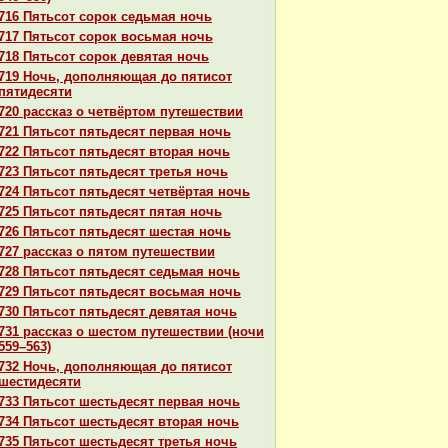
716 Пятьсот сорок седьмая ночь
717 Пятьсот сорок восьмая ночь
718 Пятьсот сорок девятая ночь
719 Ночь, дополняющая до пятисот
пятидесяти
720 paссказ о четвёртом путешествии
721 Пятьсот пятьдесят первая ночь
722 Пятьсот пятьдесят втоpaя ночь
723 Пятьсот пятьдесят третья ночь
724 Пятьсот пятьдесят четвёртая ночь
725 Пятьсот пятьдесят пятая ночь
726 Пятьсот пятьдесят шестая ночь
727 paссказ о пятом путешествии
728 Пятьсот пятьдесят седьмая ночь
729 Пятьсот пятьдесят восьмая ночь
730 Пятьсот пятьдесят девятая ночь
731 paссказ о шестом путешествии (ночи
559–563)
732 Ночь, дополняющая до пятисот
шестидесяти
733 Пятьсот шестьдесят первая ночь
734 Пятьсот шестьдесят втоpaя ночь
735 Пятьсот шестьдесят третья ночь