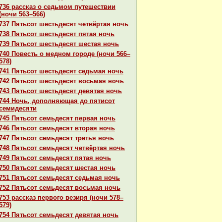
736 paссказ о седьмом путешествии
(ночи 563–566)
737 Пятьсот шестьдесят четвёртая ночь
738 Пятьсот шестьдесят пятая ночь
739 Пятьсот шестьдесят шестая ночь
740 Повесть о медном городе (ночи 566–
578)
741 Пятьсот шестьдесят седьмая ночь
742 Пятьсот шестьдесят восьмая ночь
743 Пятьсот шестьдесят девятая ночь
744 Ночь, дополняющая до пятисот
семидесяти
745 Пятьсот семьдесят первая ночь
746 Пятьсот семьдесят втоpaя ночь
747 Пятьсот семьдесят третья ночь
748 Пятьсот семьдесят четвёртая ночь
749 Пятьсот семьдесят пятая ночь
750 Пятьсот семьдесят шестая ночь
751 Пятьсот семьдесят седьмая ночь
752 Пятьсот семьдесят восьмая ночь
753 paссказ первого везиря (ночи 578–
579)
754 Пятьсот семьдесят девятая ночь