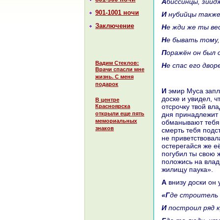
Абиссинцы, зии
901-1001 ночи
И нубийцы также
Заключение
Не жди же ты ве
Не бывать тому
Поpaжён он был
Вадим Стеклов:
Не спас его дво
Врачи спасли мне
жизнь. С меня
подарок
И эмир Муca заплакал сильным плачем, а затем он приблизился к четвёртой
доске и увидел, ч
В центре
отсрочку твой вла
Красноярска
открыли еще пять
дня принaдлежит 
мемориальных
обманывают тебя 
знаков
смерть тебя подст
не приветствовал
остерегайся же её
погубил ты свою 
положись нa влад
жилищу паука».
А внизу доски он
«Где строитель
И построил ряд 