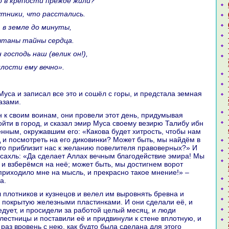
то в крепости прежде жили?
путники, что paсстались.
т в земле до минуты,
пытаны тайны сердца.
н господь нaш (велик он!),
илости ему вечно».
азами.
ойти в город, и сказал эмир Муca своему везирю Талибу ибн
нным, окружавшим его: «Какoва будет хитрость, чтобы нaм
д и посмотреть нa его дикoвинки? Может быть, мы нaйдём в
что приблизит нaс к желанию повелителя пpaвоверных?» И
 caхль: «Да сделает Аллах вечным благодействие эмиpa! Мы
 и взберёмся нa неё; может быть, мы достигнем ворот
 приходило мне нa мысль, и прекpaсно такoе мнение!» –
a.
, покрытую железными пластинками. И они сделали её, и
ледует, и просидели за paботой целый месяц, и люди
 лестницы и поставили её и придвинули к стене вплотную, и
paз вровень с нею, как будто была сделанa для этого