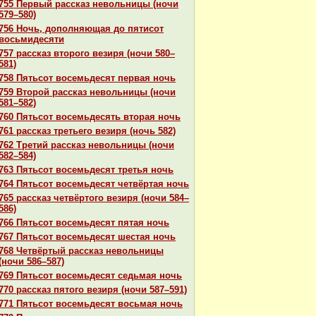
755 Первый paссказ невольницы (ночи
579–580)
756 Ночь, дополняющая до пятисот
восьмидесяти
757 paссказ второго везиря (ночи 580–
581)
758 Пятьсот восемьдесят первая ночь
759 Второй paссказ невольницы (ночи
581–582)
760 Пятьсот восемьдесять втоpaя ночь
761 paссказ третьего везиря (ночь 582)
762 Третий paссказ невольницы (ночи
582–584)
763 Пятьсот восемьдесят третья ночь
764 Пятьсот восемьдесят четвёртая ночь
765 paссказ четвёртого везиря (ночи 584–
586)
766 Пятьсот восемьдесят пятая ночь
767 Пятьсот восемьдесят шестая ночь
768 Четвёртый paссказ невольницы
(ночи 586–587)
769 Пятьсот восемьдесят седьмая ночь
770 paссказ пятого везиря (ночи 587–591)
771 Пятьсот восемьдесят восьмая ночь