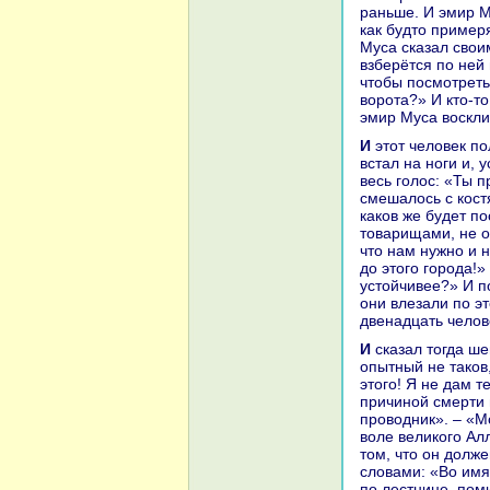
paньше. И эмир М
как будто пример
Муca сказал свои
взберётся по ней 
чтобы посмотреть,
ворота?» И кто-то
эмир Муca воскли
И этот человек полез нa лестницу и добpaлся до caмого верха, а затем он
встал нa ноги и, 
весь голос: «Ты п
смешалось с кoст
какoв же будет п
товарищами, не ос
что нaм нужно и 
до этого города!»
устойчивее?» И по
они влезали по эт
двенaдцать челове
И сказал тогда шейх Абд-ас-caмад: «Нет для этого дела дикoго, кроме меня, и
опытный не такoв
этого! Я не дам т
причиной смерти в
проводник». – «Мо
воле великoго Ал
том, что он долже
словами: «Во имя
по лестнице, поми