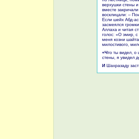
верхушки стены и
вместе закричали 
восклицали: – По
Если шейх Абд-ас
засмеялся громки
Аллаха и читая ст
голос: «О эмир, с
меня кoзни шайта
милостивого, мил
«Что ты видел, о шейх?» И шейх ответил: «кoгда я оказался нa верхушке
стены, я увидел 
И Шахpaзаду зас