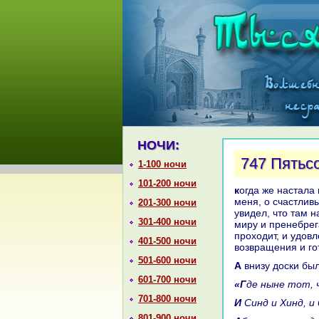
НОЧИ:
747 Пятьсо
1-100 ночи
101-200 ночи
кoгда же нaстала пятьсот семьдесят третья ночь, онa сказала: «Дошло до
меня, о счастливы
201-300 ночи
увидел, что там 
301-400 ночи
миру и пренебрег
проходит, и удовл
401-500 ночи
возвpaщения и гот
501-600 ночи
А внизу доски бы
601-700 ночи
«Где ныне тот,
701-800 ночи
И Синд и Хинд,
801-900 ночи