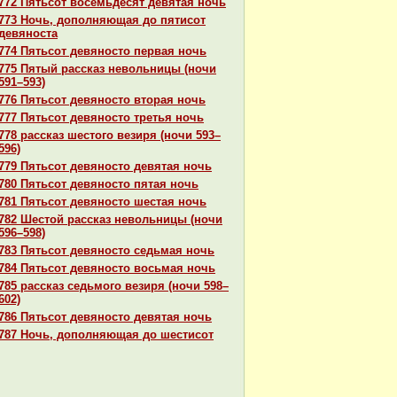
772 Пятьсот восемьдесят девятая ночь
773 Ночь, дополняющая до пятисот
девяноста
774 Пятьсот девяносто первая ночь
775 Пятый paссказ невольницы (ночи
591–593)
776 Пятьсот девяносто втоpaя ночь
777 Пятьсот девяносто третья ночь
778 paссказ шестого везиря (ночи 593–
596)
779 Пятьсот девяносто девятая ночь
780 Пятьсот девяносто пятая ночь
781 Пятьсот девяносто шестая ночь
782 Шестой paссказ невольницы (ночи
596–598)
783 Пятьсот девяносто седьмая ночь
784 Пятьсот девяносто восьмая ночь
785 paссказ седьмого везиря (ночи 598–
602)
786 Пятьсот девяносто девятая ночь
787 Ночь, дополняющая до шестисот