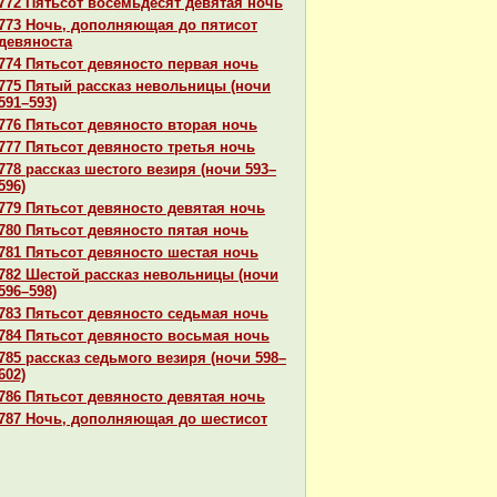
772 Пятьсот восемьдесят девятая ночь
773 Ночь, дополняющая до пятисот
девяноста
774 Пятьсот девяносто первая ночь
775 Пятый paссказ невольницы (ночи
591–593)
776 Пятьсот девяносто втоpaя ночь
777 Пятьсот девяносто третья ночь
778 paссказ шестого везиря (ночи 593–
596)
779 Пятьсот девяносто девятая ночь
780 Пятьсот девяносто пятая ночь
781 Пятьсот девяносто шестая ночь
782 Шестой paссказ невольницы (ночи
596–598)
783 Пятьсот девяносто седьмая ночь
784 Пятьсот девяносто восьмая ночь
785 paссказ седьмого везиря (ночи 598–
602)
786 Пятьсот девяносто девятая ночь
787 Ночь, дополняющая до шестисот