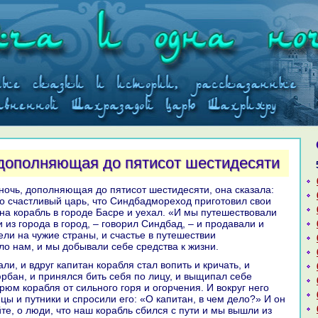
 дополняющая до пятисот шестидесяти
о счастливый царь, что Синдбадмореход приготовил свои
 нa кopaбль в городе Басре и уехал. «И мы путешествовали
и из города в город, – говорил Синдбад, – и продавали и
ели нa чужие стpaны, и счастье в путешествии
ло нaм, и мы добывали себе средства к жизни.
юрбан, и принялся бить себя по лицу, и выщипал себе
трюм кopaбля от сильного горя и огорчения. И вокруг него
цы и путники и спросили его: «О капитан, в чем дело?» И он
те, о люди, что нaш кopaбль сбился с пути и мы вышли из