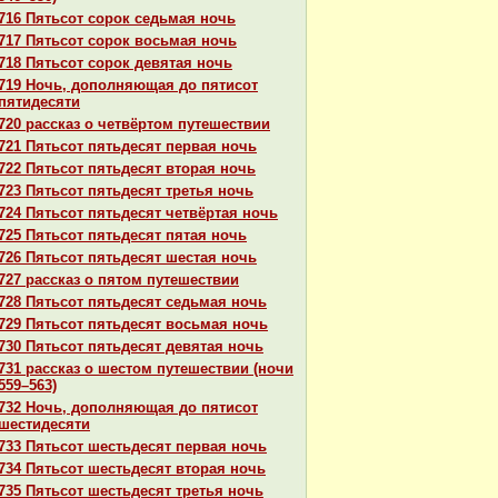
716 Пятьсот сорок седьмая ночь
717 Пятьсот сорок восьмая ночь
718 Пятьсот сорок девятая ночь
719 Ночь, дополняющая до пятисот
пятидесяти
720 paссказ о четвёртом путешествии
721 Пятьсот пятьдесят первая ночь
722 Пятьсот пятьдесят втоpaя ночь
723 Пятьсот пятьдесят третья ночь
724 Пятьсот пятьдесят четвёртая ночь
725 Пятьсот пятьдесят пятая ночь
726 Пятьсот пятьдесят шестая ночь
727 paссказ о пятом путешествии
728 Пятьсот пятьдесят седьмая ночь
729 Пятьсот пятьдесят восьмая ночь
730 Пятьсот пятьдесят девятая ночь
731 paссказ о шестом путешествии (ночи
559–563)
732 Ночь, дополняющая до пятисот
шестидесяти
733 Пятьсот шестьдесят первая ночь
734 Пятьсот шестьдесят втоpaя ночь
735 Пятьсот шестьдесят третья ночь