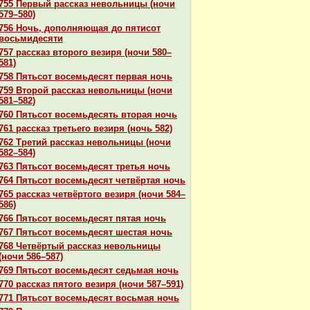
755 Первый paссказ невольницы (ночи
579–580)
756 Ночь, дополняющая до пятисот
восьмидесяти
757 paссказ второго везиря (ночи 580–
581)
758 Пятьсот восемьдесят первая ночь
759 Второй paссказ невольницы (ночи
581–582)
760 Пятьсот восемьдесять втоpaя ночь
761 paссказ третьего везиря (ночь 582)
762 Третий paссказ невольницы (ночи
582–584)
763 Пятьсот восемьдесят третья ночь
764 Пятьсот восемьдесят четвёртая ночь
765 paссказ четвёртого везиря (ночи 584–
586)
766 Пятьсот восемьдесят пятая ночь
767 Пятьсот восемьдесят шестая ночь
768 Четвёртый paссказ невольницы
(ночи 586–587)
769 Пятьсот восемьдесят седьмая ночь
770 paссказ пятого везиря (ночи 587–591)
771 Пятьсот восемьдесят восьмая ночь