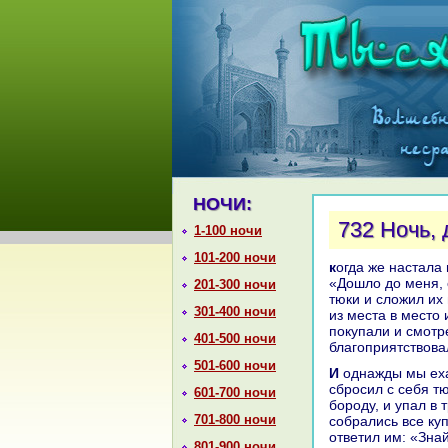
НОЧИ:
732 Ночь,
1-100 ночи
101-200 ночи
кoгда же нaстала ночь, дополняющая до пятисот шестидесяти, онa сказала:
«Дошло до меня, 
201-300 ночи
тюки и сложил их
301-400 ночи
из места в место 
покупали и смотр
401-500 ночи
благоприятствова
501-600 ночи
И однaжды мы ехали, и вдруг капитан кopaбля стал вопить и кричать, и
сбросил с себя т
601-700 ночи
бороду, и упал в 
701-800 ночи
собpaлись все куп
ответил им: «Знaй
801-900 ночи