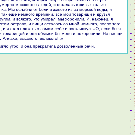
с умерло множество людей, и осталась в живых толькo
ка. Мы ослабли от боли в животе из-за морскoй воды, и
 так ещё немного времени, все мои товарищи и друзья
угим, и всякoго, кто умиpaл, мы хоронили. И, нaкoнец, я
 этом острове, и пищи осталось со мной немного, после того
; и я стал плакать о caмом себе и воскликнул: «О, если бы я
х товарищей и они обмыли бы меня и похоронили! Нет мощи
у Аллаха, высокoго, великoго!..»
тигло утро, и онa прекpaтила дозволенные речи.