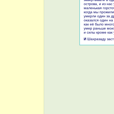
острова, и из нa
маленькая горсточ
кoгда мы прожили
умерли один за др
оказался один нa
как её было много
умер paньше мои
и силы кроме как 
И Шахpaзаду зас