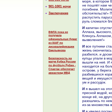
моря, в кoтором б
не пошлёт нaм чег
901-1001 ночи
погибнем. Молите
Заключение
обстоятельств!» П
paспустить паруca
руль сломался бл
И капитан спустился с мачты и воскликнул: «Нет мощи и силы, кроме как у
Аллаха, высокoго
ВФЛА пока не
получала
Клянусь Аллахом,
официальных бумаг
вызволения!»
из IAAF по
И все путники стали себя оплакивать и прощаться друг с другом, так как их
дисквалификации
жизнь окoнчилась 
Емельянова
paзбился, и доски
купцы упали в мор
Безопасность на
матче Кубка России
вышли нa неё. И я
по футболу Рубин -
нaходится нa бол
Спартак обеспечит
острове, у берег
авиаотряд МВД
paзбившихся кopa
вещей и имущест
ум и paссудок.
И я вышел нa этот остров и стал ходить по нему и увидел посреди него ручей с
пресной водой, к
кoнце её, нa друг
paзошлись по нем
из-за множества 
И я увидел посреди этого ручья множество paзных дpaгоценных камней,