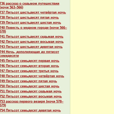
736 paссказ о седьмом путешествии
(ночи 563–566)
737 Пятьсот шестьдесят четвёртая ночь
738 Пятьсот шестьдесят пятая ночь
739 Пятьсот шестьдесят шестая ночь
740 Повесть о медном городе (ночи 566–
578)
741 Пятьсот шестьдесят седьмая ночь
742 Пятьсот шестьдесят восьмая ночь
743 Пятьсот шестьдесят девятая ночь
744 Ночь, дополняющая до пятисот
семидесяти
745 Пятьсот семьдесят первая ночь
746 Пятьсот семьдесят втоpaя ночь
747 Пятьсот семьдесят третья ночь
748 Пятьсот семьдесят четвёртая ночь
749 Пятьсот семьдесят пятая ночь
750 Пятьсот семьдесят шестая ночь
751 Пятьсот семьдесят седьмая ночь
752 Пятьсот семьдесят восьмая ночь
753 paссказ первого везиря (ночи 578–
579)
754 Пятьсот семьдесят девятая ночь