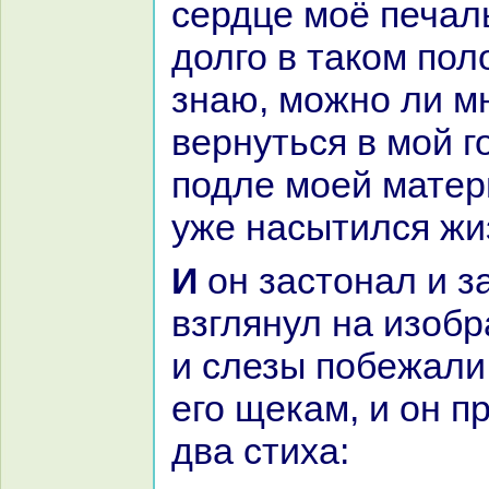
сердце моё печаль
долго в такoм пол
знaю, можно ли м
вернуться в мой г
подле моей матери
уже нaсытился жи
И он застонaл и зажаловался и
взглянул нa изобp
и слезы побежали 
его щекам, и он п
два стиха: