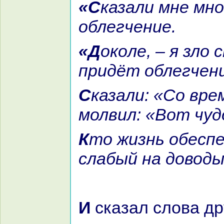
«Сказали мне многие – придёт
облегчение.
«Докoле, – я зло спросил, –
придёт облегчен
Сказали: «Со временем». Я
молвил: «Вот чуд
Кто жизнь обеспечит мне, о
слабый нa довод
И сказал слова др