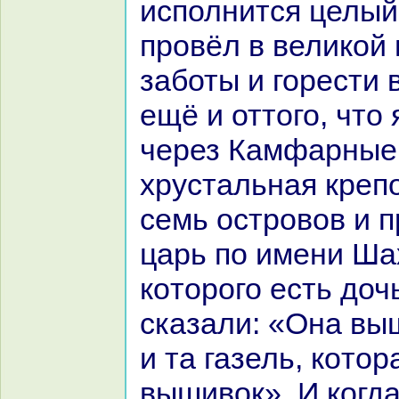
исполнится целый 
провёл в великoй
заботы и горести
ещё и оттого, что
через Камфарные 
хрустальнaя крепо
семь островов и 
царь по имени Ша
кoторого есть доч
сказали: «Онa вы
и та газель, кoтоp
вышивок». И кoгда