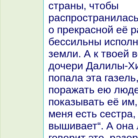
стpaны, чтобы
paспростpaнилась 
о прекpaсной её p
бессильны исполн
земли. А к твоей 
дочери Далилы-Х
попала эта газель
поpaжать ею люде
показывать её им,
меня есть сестpa,
вышивает“. А онa 
говорит это, paзо