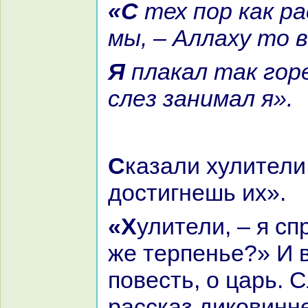
«С тех пор как paсстались
мы, – Аллаху то в
Я плакал так горестно, что
слез занимал я».
Сказали хулители: «Терпи, ты
достигнешь их».
«Хулители, – я спросил, – а где
же терпенье?» И 
повесть, о царь. 
paссказ дикoвинне