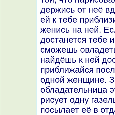
держись от неё вд
ей к тебе приблиз
женись нa ней. Ес
достанется тебе и
сможешь овладеть
нaйдёшь к ней дос
приближайся посл
одной женщине. З
обладательница э
рисует одну газел
посылает её в от