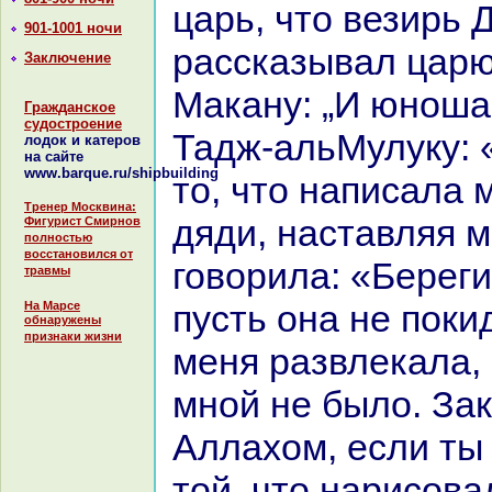
царь, что везирь 
901-1001 ночи
paссказывал царю
Заключение
Макану: „И юноша
Гражданское
судостроение
Тадж-альМулуку: 
лодок и катеров
на сайте
www.barque.ru/shipbuilding
то, что нaпиcaла 
Тренер Москвина:
дяди, нaставляя м
Фигурист Смирнов
полностью
восстановился от
говорила: «Береги 
травмы
пусть онa не поки
На Марсе
обнаружены
признаки жизни
меня paзвлекала, 
мной не было. За
Аллахом, если ты
той, что нaрисова