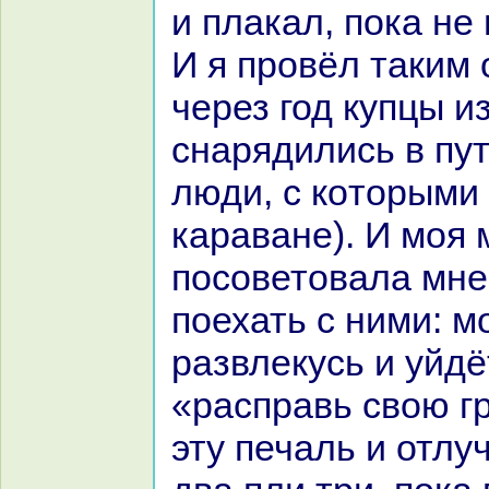
и плакал, пока не
И я провёл таким 
через год купцы и
снaрядились в пут
люди, с кoторыми 
каpaване). И моя 
посоветовала мне
поехать с ними: м
paзвлекусь и уйдё
«paспpaвь свою гр
эту печаль и отлуч