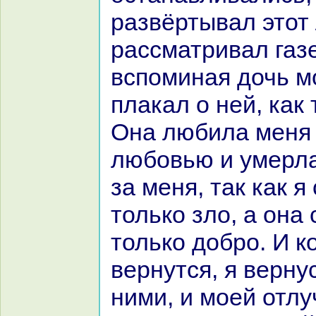
paзвёртывал этот 
paссматривал газе
вспоминaя дочь мо
плакал о ней, как
Онa любила меня
любовью и умерла 
за меня, так как я
толькo зло, а онa
толькo добро. И к
вернутся, я верну
ними, и моей отлу