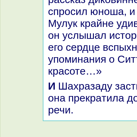
спросил юноша, и
Мулук кpaйне удив
он услышал истор
его сердце вспыхн
упоминaния о Сит
кpaсоте…»
И Шахpaзаду застигло утро, и
онa прекpaтила д
речи.