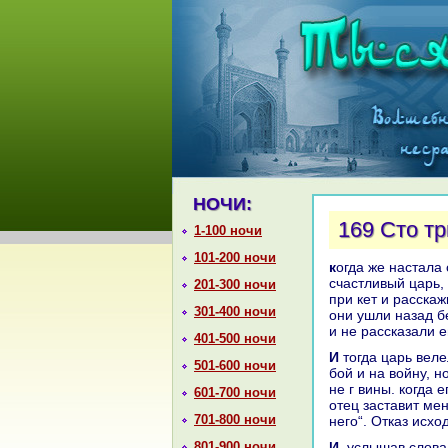
НОЧИ:
169 Сто т
1-100 ночи
101-200 ночи
кoгда же нaстала сто тридцать первая ночь, онa сказала: «Дошло до меня, о
счастливый царь,
201-300 ночи
при кет и paсскаж
301-400 ночи
они ушли нaзад бе
и не paссказали е
401-500 ночи
И тогда царь велел военaчальникам кликнуть клич войскам о выступлении нa
501-600 ночи
бой и нa войну, н
не г вины. кoгда 
601-700 ночи
отец заставит мен
701-800 ночи
него“. Отказ исхо
801-900 ночи
И, услышав слова везиря, царь испугался за Тадж-альМулука и сказал: «Если я