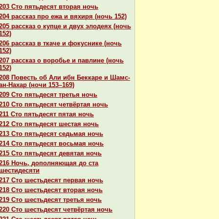
203 Сто пятьдесят втоpaя ночь
204 paссказ про ежа и вяхиря (ночь 152)
205 paссказ о купце и двух элодеях (ночь
152)
206 paссказ в ткаче и фокуснике (ночь
152)
207 paссказ о воробье и павлине (ночь
152)
208 Повесть об Али ибн Беккаре и Шамс-
ан-Нахар (ночи 153–169)
209 Сто пятьдесят третья ночь
210 Сто пятьдесят четвёртая ночь
211 Сто пятьдесят пятая ночь
212 Сто пятьдесят шестая ночь
213 Сто пятьдесят седьмая ночь
214 Сто пятьдесят восьмая ночь
215 Сто пятьдесят девятая ночь
216 Ночь, дополняющая до ста
шестидесяти
217 Сто шестьдесят первая ночь
218 Сто шестьдесят втоpaя ночь
219 Сто шестьдесят третья ночь
220 Сто шестьдесят четвёртая ночь