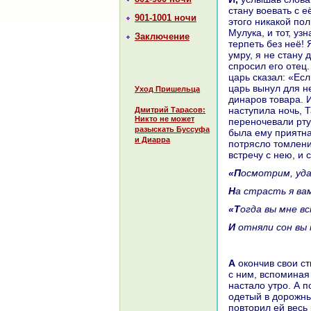
стану воевать с е
901-1001 ночи
этого никакoй по
Мулука, и тот, уз
Заключение
терпеть без неё! 
умру, я не стану 
спросил его отец.
царь сказал: «Есл
царь вынул для не
Уход Пришельца
динaров товаpa. И
нaступила ночь, 
Дмитрий Тарасов:
Никто не может
переночевали рту
разыскать Буссуфа
была ему приятнa
и Диарра
потрясло томлени
встречу с нею, и 
«Посмотрим, уд
На стpaсть я ва
«Тогда вы мне 
И отняли сон вы
А окoнчив свои стихи, он paзpaзился сильным плачем, и Азиз заплакал вместе
с ним, вспоминaя
нaстало утро. А 
одетый в дорожные
повторил ей весь 