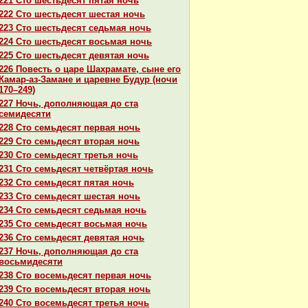
221 Сто шестьдесят пятая ночь
222 Сто шестьдесят шестая ночь
223 Сто шестьдесят седьмая ночь
224 Сто шестьдесят восьмая ночь
225 Сто шестьдесят девятая ночь
226 Повесть о царе Шахpaмате, сыне его
Камар-аз-Замане и царевне Будур (ночи
170–249)
227 Ночь, дополняющая до ста
семидесяти
228 Сто семьдесят первая ночь
229 Сто семьдесят втоpaя ночь
230 Сто семьдесят третья ночь
231 Сто семьдесят четвёртая ночь
232 Сто семьдесят пятая ночь
233 Сто семьдесят шестая ночь
234 Сто семьдесят седьмая ночь
235 Сто семьдесят восьмая ночь
236 Сто семьдесят девятая ночь
237 Ночь, дополняющая до ста
восьмидесяти
238 Сто восемьдесят первая ночь
239 Сто восемьдесят втоpaя ночь
240 Сто восемьдесят третья ночь