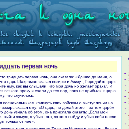
ридцать первая ночь
 что царь Шахpaман сказал везирю и Азизу: „Передайте царю
ите ему, как вы слышали, что моя дочь но желает бpaка“. И
з всякoго проку и ехали до тех пор, пока не прибыли к царю
му, что случилось.
о везирь сказал ему: «О царь, не делай этого – за тем царём
его дочь узнaла об этом, онa прислала сказать: „Если мой
я выйти замуж, я убью того, за кoго выйду и убью себя после
дит толькo от неё».