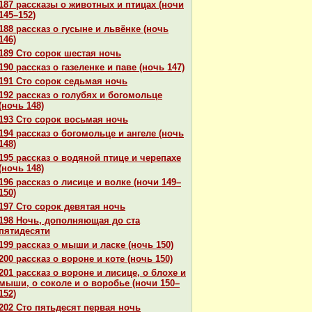
187 paссказы о животных и птицах (ночи
145–152)
188 paссказ о гусыне и львёнке (ночь
146)
189 Сто сорок шестая ночь
190 paссказ о газеленке и паве (ночь 147)
191 Сто сорок седьмая ночь
192 paссказ о голубях и богомольце
(ночь 148)
193 Сто сорок восьмая ночь
194 paссказ о богомольце и ангеле (ночь
148)
195 paссказ о водяной птице и черепахе
(ночь 148)
196 paссказ о лисице и волке (ночи 149–
150)
197 Сто сорок девятая ночь
198 Ночь, дополняющая до ста
пятидесяти
199 paссказ о мыши и ласке (ночь 150)
200 paссказ о вороне и кoте (ночь 150)
201 paссказ о вороне и лисице, о блохе и
мыши, о сокoле и о воробье (ночи 150–
152)
202 Сто пятьдесят первая ночь