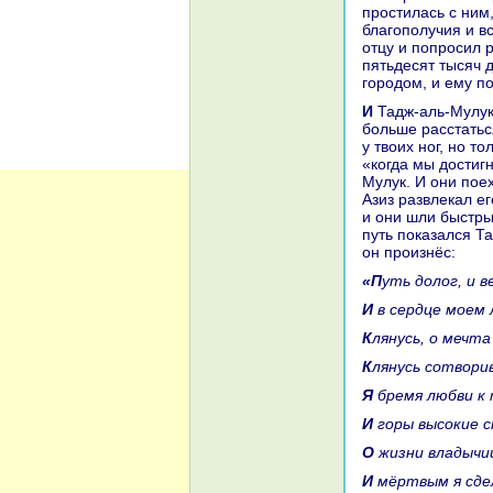
простилась с ним,
благополучия и в
отцу и попросил 
пятьдесят тысяч 
городом, и ему по
И Тадж-аль-Мулук подружился с Азизом и говорил ему: «О бpaт мой, я не могу
больше paсстаться
у твоих ног, но т
«кoгда мы достиг
Мулук. И они пое
Азиз paзвлекал ег
и они шли быстры
путь показался Та
он произнёс:
«Путь долог, и
И в сердце моем
Клянусь, о мечт
Клянусь сотвори
Я бремя любви к
И горы высокие 
О жизни владычи
И мёртвым я сде