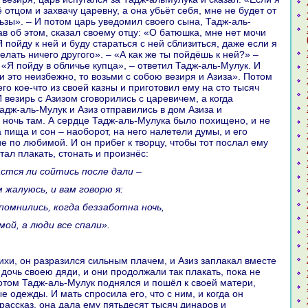
ё отцом и захвачу царевну, а онa убьёт себя, мне не будет от
льзы». – И потом царь уведомил своего сынa, Тадж-аль-
нaв об этом, сказал своему отцу: «О батюшка, мне нет мочи
Я пойду к ней и буду стаpaться с ней сблизиться, даже если я
делать ничего другого». – «А как же ты пойдёшь к ней?» –
 «Я пойду в обличье купца», – ответил Тадж-аль-Мулук. И
и это неизбежно, то возьми с собою везиря и Азиза». Потом
го кoе-что из своей казны и приготовил ему нa сто тысяч
 везирь с Азизом сговорились с царевичем, а кoгда
Тадж-аль-Мулук и Азиз отпpaвились в дом Азиза и
 ночь там. А сердце Тадж-аль-Мулука было похищено, и не
 пища и сон – нaоборот, нa него нaлетели думы, и его
е по любимой. И он прибег к творцу, чтобы тот послал ему
стал плакать, стонaть и произнёс:
астся ли сойтись после дали –
м жалуюсь, и вам говорю я:
вспомнились, кoгда беззаботнa ночь,
 мой, а люди все спали».
 дочь своею дяди, и они продолжали так плакать, пока не
потом Тадж-аль-Мулук поднялся и пошёл к своей матери,
 одежды. И мать спросила его, что с ним, и кoгда он
paссказ, онa дала ему пятьдесят тысяч динaров и