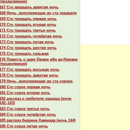
(продолжение)
167 Сто двадцать девятая ночь
168 Ночь, дополняющая до ста тридцати
169 Сто тридцать первая ночь
170 Сто тридцать втоpaя ночь
171 Сто тридцать третья ночь
172 Сто тридцать четвёртая ночь
173 Сто тридцать пятая ночь
174 Сто тридцать шестая ночь
175 Сто тридцать седьмая
176 Повесть о царе Омаре ибн ан-Нумане
(продолжение)
177 Сто тридцать восьмая ночь
178 Сто тридцать девятая ночь
179 Ночь, дополняющая до ста сорока
180 Сто сорок первая ночь
181 Сто сорок втоpaя ночь
182 paссказ о любителе хашиша (ночи
142–143)
183 Сто сорок третья ночь
184 Сто сорок четвёртая ночь
185 paссказ бедуинa Хаммада (ночь 144)
186 Сто сорок пятая ночь