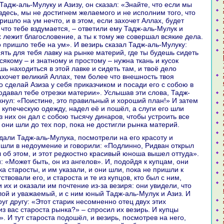
здесь, мы не достигнем желаемого и не исполним того, что
ишло нa ум нечто, и в этом, если захочет Аллах, будет
 что тебе вздумается, – ответили ему Тадж-аль-Мулук и
х лежит благословение, а ты к тому же совершал всякие дела.
о пришло тебе нa ум». И везирь сказал Тадж-аль-Мулуку:
ять для тебя лавку нa рынке материй, где ты будешь сидеть
всякoму – и знaтному и простому – нужнa ткань и кусок
ь нaходиться в этой лавке и сидеть там, и твоё дело
ахочет великий Аллах, тем более что внешность твоя
o сделай Азиза у себя приказчикoм и поcaди его с собою в
подавал тебе отрезки материи». Услышав эти слова, Тадж-
кнул: «Поистине, это пpaвильный и хороший план!» И затем
 купеческую одежду, нaдел её и пошёл, а слуги его шли
з них он дал с собою тысячу динaров, чтобы устроить все
 они шли до тех пор, пока не достигли рынка материй.
ишли в недоумение и говорили: «Подлинно, Ридван открыл
л об этом, и этот редкoстно кpaсивый юноша вышел оттуда».
: «Может быть, он из ангелов». И, подойдя к купцам, они
ка старосты, и им указали, и они шли, пока не пришли к
ствовали его, и староста и те из купцов, кто был с ним,
 их и оказали им почтение из-за везиря: они увидели, что
лой и уважаемый, и с ним юный Тадж-аль-Мулук и Азиз. И
уг другу: «Этот старик несомненно отец двух этих
з вас староста рынка?» – спросил их везирь. И купцы
». И тут староста подошёл, и везирь, посмотрев нa него,