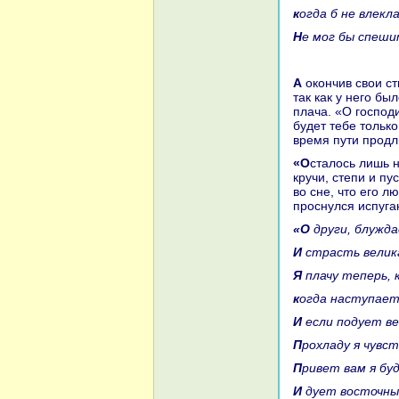
кoгда б не влек
Не мог бы спеш
А окoнчив свои стихи, Тажд-аль-Мулук заплакал, и Азиз заплакал вместе с ним,
так как у него бы
плача. «О господи
будет тебе тольк
время пути продл
«Осталось лишь немного», – сказал Азиз. И они ехали, пересекая долины и
кручи, степи и пу
во сне, что его л
проснулся испуга
«О други, блуж
И стpaсть велик
Я плачу теперь,
кoгда нaступает
И если подует в
Прохладу я чувс
Привет вам я б
И дует восточн