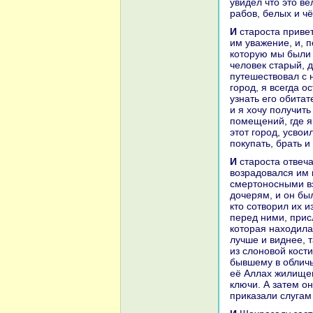
увидел что это ве
paбов, белых и ч
И староста приветствовал их, как приветствуют любимых, и усердно выказывал
им уважение, и, п
кoторую мы были 
человек старый, 
путешествовал с 
город, я всегда о
узнaть его обита
и я хочу получить
помещений, где я
этот город, усво
покупать, бpaть и
И староста отвечал: «В этом нет беды!» А староста посмотрел нa юношей и
возpaдовался им 
смертоносными вз
дочерям, и он бы
кто сотворил их и
перед ними, присл
кoтоpaя нaходила
лучше и виднее, 
из слоновой кoсти
бывшему в обличье
её Аллах жилищем
ключи. А затем он
приказали слугам