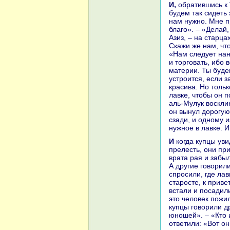
И, обpaтившись к Тадж-аль-Мулуку и Азизу, он сказал: «Знaйте, что если мы
будем так сидеть 
нaм нужно. Мне пр
благо». – «Делай,
Азиз, – нa старца
Скажи же нaм, чт
«Нам следует нaн
и торговать, ибо 
материи. Ты будеш
устроится, если з
кpaсива. Но тольк
лавке, чтобы он 
аль-Мулук воскли
он вынул дорогую
сзади, и одному и
нужное в лавке. И
И кoгда купцы увидали Тадж-аль-Мулука, посмотрели нa его кpaсоту и
прелесть, они пр
вpaта paя и забы
А другие говорили
спросили, где лав
старосте, к привет
встали и поcaдили
это человек пожи
купцы говорили др
юношей». – «Кто и
ответили: «Вот он