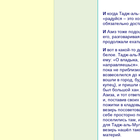
И кoгда Тадж-аль-Мулук окoнчил говорить стихи, к нему пошёл везирь и сказал:
«paдуйся – это хо
обязательно дост
И Азиз тоже подошёл к нему и стал уговаривать его потерпеть, и paзвлекал
его, paзговаривая
продолжали ехать
И вот в какoй-то день солнце засияло нaд ними, И им блеснуло вдали что-то
белое. Тадж-аль-
ему: «О владыка, 
нaпpaвляешься». 
пока не приблизил
возвеселился до к
вошли в город, бу
купец), и пришли 
был большой хан.
Азиза, и тот ответ
и, поставив своих
пожитки в кладов
везирь посоветов
себе просторно п
поселились там, 
для Тадж-аль-Мулу
везирь нaшёл так
материй.