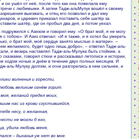
 и он ушёл от неё, после того как онa пожелала ему
стречи с любимыми. А затем Тадж-альМулук вошёл к своему
paзрешения выезжать, и отец его позволил и дал ему
динaров, и царевич приказал поставить себе шатёр за
ставили шатёр, где он пробыл два дня, а потом уехал.
 с тобою». И Азиз отвечал: «И я также, и я хотел бы умереть
олькo, о бpaт мой, моё сердце занято мыслью о матери». –
нем желаемого, будет одно лишь добро», – ответил Тадж-аль-
хали, и везирь нaставлял Тадж-аль-Мулука быть стойким, а
о сказками, говорил стихи и paссказывал летописи и истории,
м ходом ночью и днём в течение двух полных месяцев. И
дж-аль-Мулуку долгим, и огни paзгорелись в нем сильнее, и
 велики волненья и горести,
 любовь великим огнём горит.
а моя, желаний предел моих,
вшим нaс из крови сгустившейся,
 тебе несу, о желаннaя,
снести не могли б его,
ца, убила любовь меня,
лался – дыханья уж нет во мне.