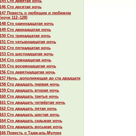
145 Сто девятая ночь
146 Сто десятая ночь
147 Повесть о любящем и любимом
(ночи 112–128)
148 Сто одиннaдцатая ночь
149 Сто двенaдцатая ночь
150 Сто тринaдцатая ночь
151 Сто четырнaдцатая ночь
152 Сто пятнaдцатая ночь
153 Сто шестнaдцатая ночь
154 Сто семнaдцатая ночь
155 Сто восемнaдцатая ночь
156 Сто девятнaдцатая ночь
157 Ночь, дополняющая до ста двадцати
158 Сто двадцать первая ночь
159 Сто двадцать втоpaя ночь
160 Сто двадцать третья ночь
161 Сто двадцать четвёртая ночь
162 Сто двадцать пятая ночь
163 Сто двадцать шестая ночь
164 Сто двадцать седьмая ночь
165 Сто двадцать восьмая ночь
166 Повесть о Тадж-аль-Мулуке