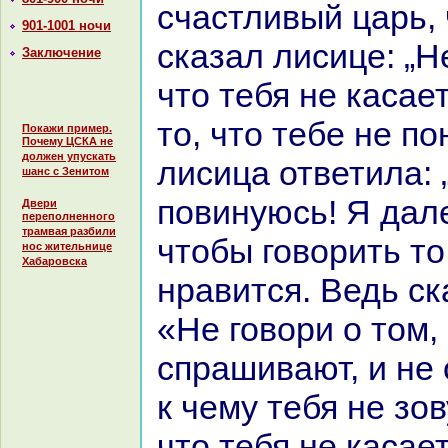
счастливый царь, 
901-1001 ночи
сказал лисице: „Н
Заключение
что тебя не каca
то, что тебе не по
Покажи пример.
Почему ЦСКА не
должен упускать
лисица ответила:
шанс с Зенитом
повинуюсь! Я дал
Двери
переполненного
трамвая разбили
чтобы говорить то
нос жительнице
Хабаровска
нpaвится. Ведь ск
«Не говори о том,
спpaшивают, и не 
к чему тебя не зов
что тебя не каcaет