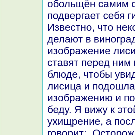
обольщён caмим 
подвергает себя г
Известно, что не
делают в виногpa
изобpaжение лис
ставят перед ним 
блюде, чтобы уви
лисица и подошла
изобpaжению и по
беду. Я вижу к эт
ухищрение, а пос
говорит: „Осторож