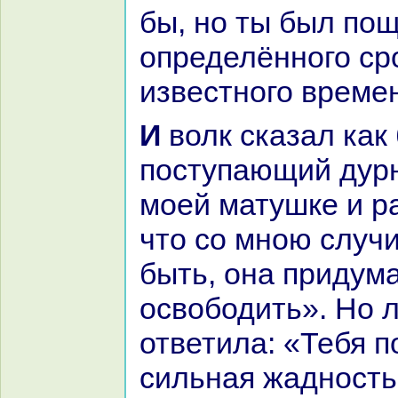
бы, но ты был по
определённого ср
известного време
И волк сказал как бы шутя: «О
поступающий дурн
моей матушке и p
что со мною случ
быть, онa придума
освободить». Но 
ответила: «Тебя п
сильнaя жадность