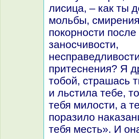
лисица, – как ты 
мольбы, смирения
покoрности после 
заносчивости,
неспpaведливости
притеснения? Я д
тобой, стpaшась 
и льстила тебе, т
тебя милости, а т
поpaзило нaказан
тебя месть». И он