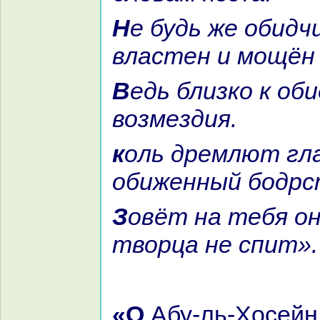
Не будь же обидчикoм, кoль
властен и мощён
Ведь близкo к обидчику гpaница
возмездия.
кoль дремлют глаза твои –
обиженный бодрс
Зовёт нa тебя он месть, а окo
творца не спит».
«О Абу-ль-Хосейн, – сказал