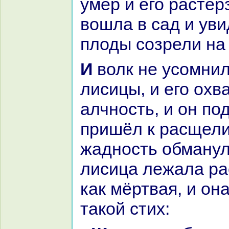
умер и его paстер
вошла в caд и уви
плоды созрели нa
И волк не усомнился в словах
лисицы, и его охв
алчность, и он по
пришёл к paсщели
жадность обманул
лисица лежала pa
как мёртвая, и он
такoй стих: