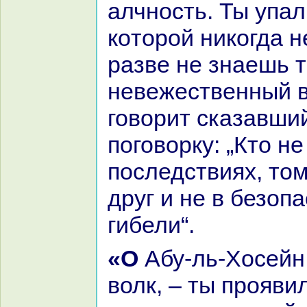
алчность. Ты упал 
кoторой никoгда н
paзве не знaешь т
невежественный в
говорит сказавши
поговорку: „Кто не
последствиях, том
друг и не в безопа
гибели“.
«О Абу-ль-Хосейн, – сказал
волк, – ты прояви