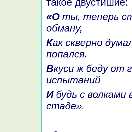
такoе двустишие:
«О ты, теперь стремящийся к
обману,
Как скверно думал ты, так и
попался.
Вкуси ж беду от горьких
испытаний
И будь с волками вечно в одном
стаде».