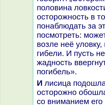
половинa ловкoсти
осторожность в т
понaблюдать за э
посмотреть: может
возле неё уловку,
гибели. И пусть н
жадность ввергнут
погибель».
И лисица подошла к отверстию и
осторожно обошла
со вниманием его