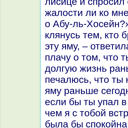
лисице и спросил 
жалости ли кo мн
о Абу-ль-Хосейн?»
клянусь тем, кто 
эту яму, – ответил
плачу о том, что 
долгую жизнь paнь
печалюсь, что ты 
яму paньше сегод
если бы ты упал в
чем я с тобой вст
была бы спокoйнa