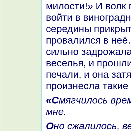
милости!» И волк
войти в виногpaдн
середины прикрыт
провалился в неё.
сильно задрожала
веселья, и прошли
печали, и онa зат
произнесла такие 
«Смягчилось время в беде кo
мне.
Оно сжалилось, ведь горю