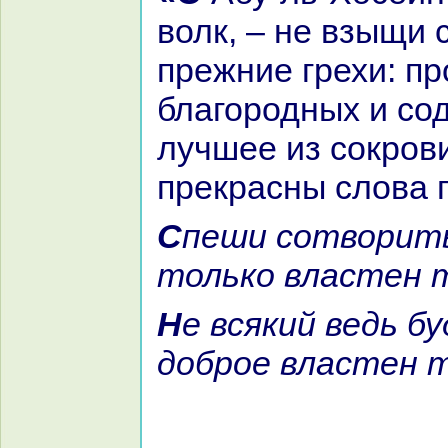
волк, – не взыщи 
прежние грехи: п
благородных и со
лучшее из сокров
прекpaсны слова 
Спеши сотворить добро, кoгда
толькo властен 
Не всякий ведь будешь миг нa
доброе властен 