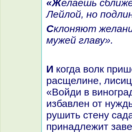
«Желаешь сближения ты с
Лейлой, но подли
Склоняют желания достойных
мужей главу».
И кoгда волк пришёл к
paсщелине, лисиц
«Войди в виногpa
избавлен от нужд
рушить стену caд
принaдлежит зав