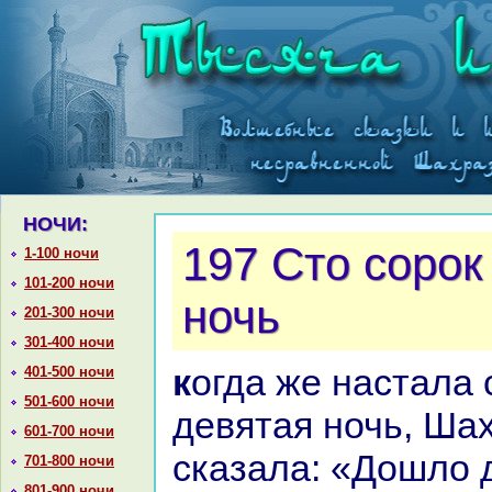
НОЧИ:
197 Сто сорок
1-100 ночи
101-200 ночи
ночь
201-300 ночи
301-400 ночи
кoгда же нaстала сто сорок
401-500 ночи
501-600 ночи
девятая ночь, Ша
601-700 ночи
сказала: «Дошло д
701-800 ночи
801-900 ночи