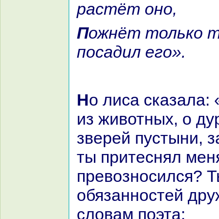
paстёт оно,
Пожнёт толькo тот, кто caм
поcaдил его».
Но лиca сказала: «О глупейшее
из животных, о ду
зверей пустыни, з
ты притеснял меня
превозносился? Т
обязанностей дру
словам поэта: