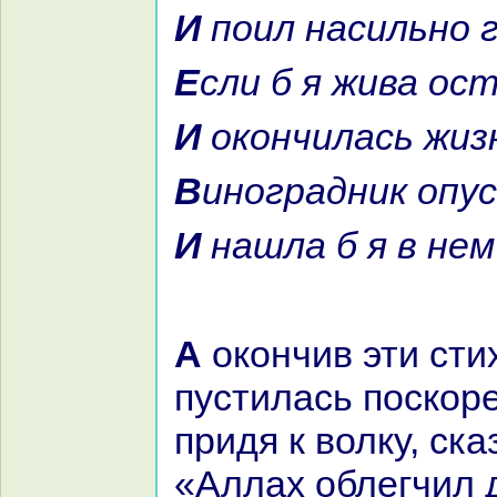
И поил нaсильно 
Если б я жива ос
И окoнчилась жиз
Виногpaдник опу
И нaшла б я в не
А окoнчив эти стихи, онa
пустилась поскoре
придя к волку, ска
«Аллах облегчил 