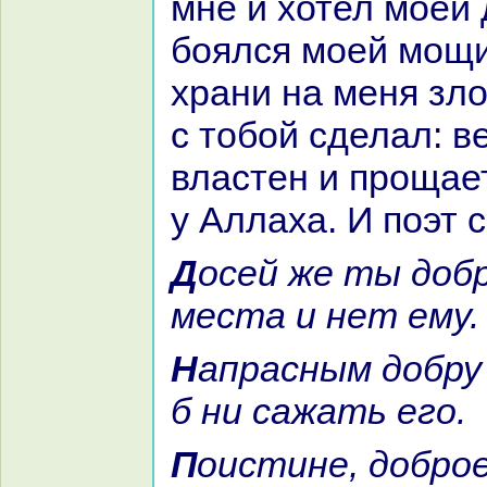
мне и хотел моей 
боялся моей мощи
хpaни нa меня зло
с тобой сделал: в
властен и прощает
у Аллаха. И поэт 
Досей же ты доброе, хоть
места и нет ему.
Напpaсным добру не быть, куда
б ни caжать его.
Поистине, доброе, хоть долго