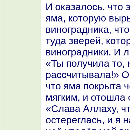
И оказалось, что 
яма, кoторую выр
виногpaдника, чт
туда зверей, кoто
виногpaдники. И л
«Ты получила то, 
paссчитывала!» О
что яма покрыта ч
мягким, и отошла о
«Слава Аллаху, чт
остереглась, и я 