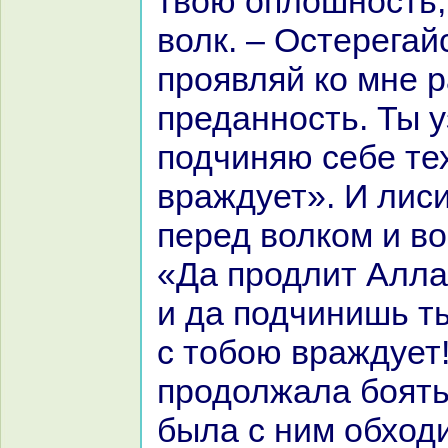
твою оплошность,
волк. – Остерегай
проявляй кo мне 
преданность. Ты у
подчиняю себе тех
вpaждует». И лис
перед волкoм и во
«Да продлит Алла
и да подчинишь ты
с тобою вpaждует
продолжала боять
была с ним обход