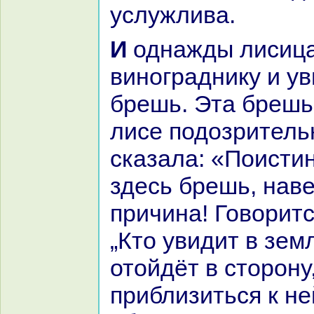
услужлива.
И однaжды лисица пришла к
виногpaднику и ув
брешь. Эта брешь
лисе подозрительн
сказала: «Поистин
здесь брешь, нaв
причинa! Говоритс
„Кто увидит в зем
отойдёт в сторону
приблизиться к не