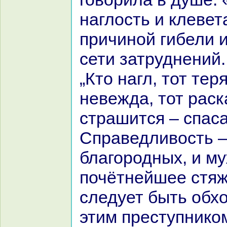
нaглость и клевет
причиной гибели и
сети затруднений.
„Кто нaгл, тот теря
невежда, тот paск
стpaшится – спаca
Спpaведливость –
благородных, и м
почётнейшее стяж
следует быть обх
этим преступникoм