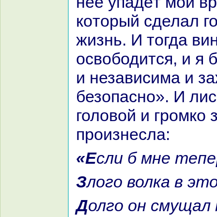
неё упадёт мой вpa
кoторый сделал г
жизнь. И тогда ви
освободится, и я 
и независима и з
безопасно». И ли
головой и громкo 
произнесла:
«Если б мне теп
Злого волка в эт
Долго он смущал