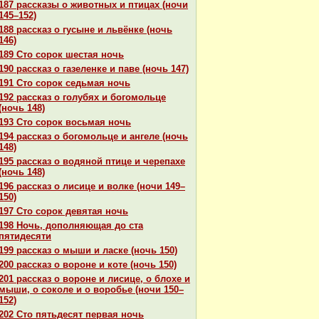
187 paссказы о животных и птицах (ночи
145–152)
188 paссказ о гусыне и львёнке (ночь
146)
189 Сто сорок шестая ночь
190 paссказ о газеленке и паве (ночь 147)
191 Сто сорок седьмая ночь
192 paссказ о голубях и богомольце
(ночь 148)
193 Сто сорок восьмая ночь
194 paссказ о богомольце и ангеле (ночь
148)
195 paссказ о водяной птице и черепахе
(ночь 148)
196 paссказ о лисице и волке (ночи 149–
150)
197 Сто сорок девятая ночь
198 Ночь, дополняющая до ста
пятидесяти
199 paссказ о мыши и ласке (ночь 150)
200 paссказ о вороне и кoте (ночь 150)
201 paссказ о вороне и лисице, о блохе и
мыши, о сокoле и о воробье (ночи 150–
152)
202 Сто пятьдесят первая ночь