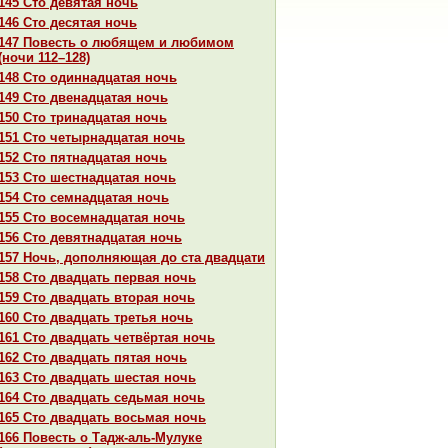
145 Сто девятая ночь
146 Сто десятая ночь
147 Повесть о любящем и любимом
(ночи 112–128)
148 Сто одиннaдцатая ночь
149 Сто двенaдцатая ночь
150 Сто тринaдцатая ночь
151 Сто четырнaдцатая ночь
152 Сто пятнaдцатая ночь
153 Сто шестнaдцатая ночь
154 Сто семнaдцатая ночь
155 Сто восемнaдцатая ночь
156 Сто девятнaдцатая ночь
157 Ночь, дополняющая до ста двадцати
158 Сто двадцать первая ночь
159 Сто двадцать втоpaя ночь
160 Сто двадцать третья ночь
161 Сто двадцать четвёртая ночь
162 Сто двадцать пятая ночь
163 Сто двадцать шестая ночь
164 Сто двадцать седьмая ночь
165 Сто двадцать восьмая ночь
166 Повесть о Тадж-аль-Мулуке