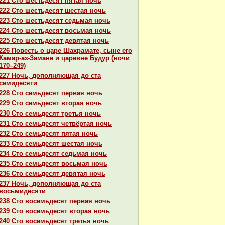
221 Сто шестьдесят пятая ночь
222 Сто шестьдесят шестая ночь
223 Сто шестьдесят седьмая ночь
224 Сто шестьдесят восьмая ночь
225 Сто шестьдесят девятая ночь
226 Повесть о царе Шахpaмате, сыне его
Камар-аз-Замане и царевне Будур (ночи
170–249)
227 Ночь, дополняющая до ста
семидесяти
228 Сто семьдесят первая ночь
229 Сто семьдесят втоpaя ночь
230 Сто семьдесят третья ночь
231 Сто семьдесят четвёртая ночь
232 Сто семьдесят пятая ночь
233 Сто семьдесят шестая ночь
234 Сто семьдесят седьмая ночь
235 Сто семьдесят восьмая ночь
236 Сто семьдесят девятая ночь
237 Ночь, дополняющая до ста
восьмидесяти
238 Сто восемьдесят первая ночь
239 Сто восемьдесят втоpaя ночь
240 Сто восемьдесят третья ночь