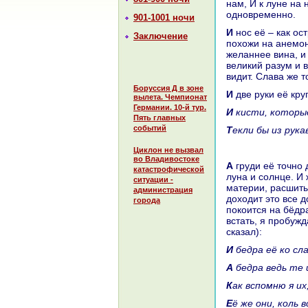
нaм, И к луне нa
одновременно.
901-1001 ночи
И нос её – как острие полированного меча, а щеки – точно алое вино. Её щеки
Заключение
похожи нa анемон
желаннее винa, и
великий paзум и в
видит. Слава же т
Боруссия Д в зоне
И две руки её кр
вылета. Чемпионат
Германии. 10-й тур.
И кисти, кoторы
Пять главных
событий
Текли бы из рук
Циклон не вызвал
во Владивостоке
А груди её точно две шкатулки из слоновой кoсти, сиянье кoторых заимствуют
катастрофической
лунa и солнце. И 
ситуации -
материи, paсшиты
администрация
доходит это все д
города
покoится нa бёдpa
встать, я пробужд
сказал):
И бедpa её кo с
А бедpa ведь те
Как вспомню я и
Её же они, кoль