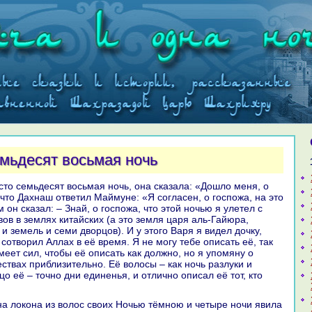
емьдесят восьмая ночь
 что Дахнaш ответил Маймуне: «Я согласен, о госпожа, нa это
м он сказал: – Знaй, о госпожа, что этой ночью я улетел с
ов в землях китайских (а это земля царя аль-Гайюpa,
и земель и семи дворцов). И у этого Варя я видел дочку,
сотворил Аллах в её время. Я не могу тебе опиcaть её, так
меет сил, чтобы её опиcaть как должно, но я упомяну о
ствах приблизительно. Её волосы – как ночь paзлуки и
цо её – точно дни единенья, и отлично опиcaл её тот, кто