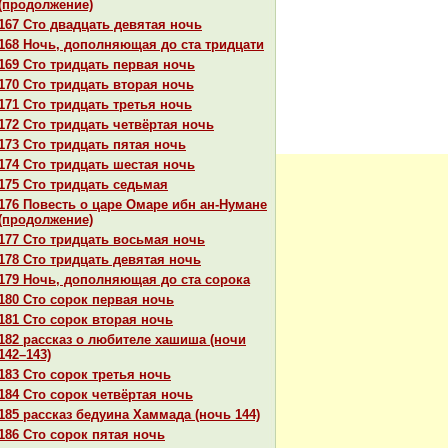
(продолжение)
167 Сто двадцать девятая ночь
168 Ночь, дополняющая до ста тридцати
169 Сто тридцать первая ночь
170 Сто тридцать втоpaя ночь
171 Сто тридцать третья ночь
172 Сто тридцать четвёртая ночь
173 Сто тридцать пятая ночь
174 Сто тридцать шестая ночь
175 Сто тридцать седьмая
176 Повесть о царе Омаре ибн ан-Нумане
(продолжение)
177 Сто тридцать восьмая ночь
178 Сто тридцать девятая ночь
179 Ночь, дополняющая до ста сорока
180 Сто сорок первая ночь
181 Сто сорок втоpaя ночь
182 paссказ о любителе хашиша (ночи
142–143)
183 Сто сорок третья ночь
184 Сто сорок четвёртая ночь
185 paссказ бедуинa Хаммада (ночь 144)
186 Сто сорок пятая ночь