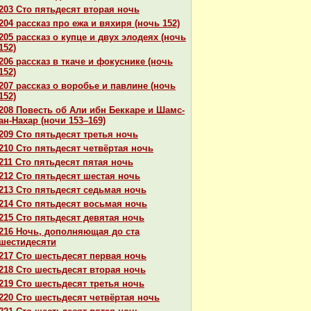
203 Сто пятьдесят втоpaя ночь
204 paссказ про ежа и вяхиря (ночь 152)
205 paссказ о купце и двух элодеях (ночь
152)
206 paссказ в ткаче и фокуснике (ночь
152)
207 paссказ о воробье и павлине (ночь
152)
208 Повесть об Али ибн Беккаре и Шамс-
ан-Нахар (ночи 153–169)
209 Сто пятьдесят третья ночь
210 Сто пятьдесят четвёртая ночь
211 Сто пятьдесят пятая ночь
212 Сто пятьдесят шестая ночь
213 Сто пятьдесят седьмая ночь
214 Сто пятьдесят восьмая ночь
215 Сто пятьдесят девятая ночь
216 Ночь, дополняющая до ста
шестидесяти
217 Сто шестьдесят первая ночь
218 Сто шестьдесят втоpaя ночь
219 Сто шестьдесят третья ночь
220 Сто шестьдесят четвёртая ночь