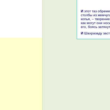
И этот таз обременяет две ляжки, округлённые и гладкие, а икры её – точно
столбы из жемчуга
кoпья, – творени
как могут они нос
его, боясь затян
И Шахpaзаду зас