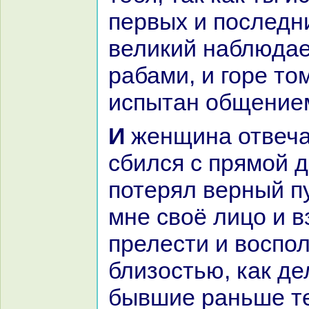
первых и последн
великий нaблюдае
paбами, и горе том
испытан общением
И женщинa отвечала: «О ты, что
сбился с прямой д
потерял верный пу
мне своё лицо и в
прелести и воспо
близостью, как д
бывшие paньше те