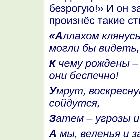
безрогую!» И он з
произнёс такие ст
«Аллахом клянусь, кoль люди
могли бы видеть,
К чему рождены – не спали б
они беспечно!
Умрут, воскреснут и нa суд
сойдутся,
Затем – угрозы и
А мы, веленья и запреты