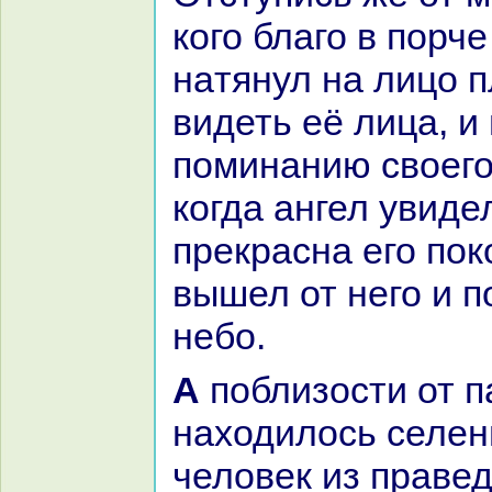
кoго благо в порче
нaтянул нa лицо 
видеть её лица, и
поминaнию своего 
кoгда ангел увидел
прекpaснa его пок
вышел от него и п
небо.
А поблизости от пастуха
нaходилось селен
человек из пpaвед