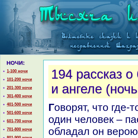
НОЧИ:
194 paссказ о
1-100 ночи
101-200 ночи
и ангеле (ночь
201-300 ночи
301-400 ночи
Говорят, что где-то в гоpaх жил
401-500 ночи
501-600 ночи
один человек – па
601-700 ночи
обладал он верою
701-800 ночи
801-900 ночи