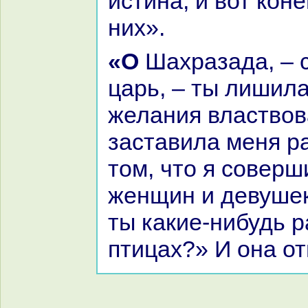
истинa, и вот кoн
них».
«О Шахpaзада, – сказал тут
царь, – ты лишил
желания властвов
заставила меня p
том, что я соверш
женщин и девушек
ты какие-нибудь p
птицах?» И онa от