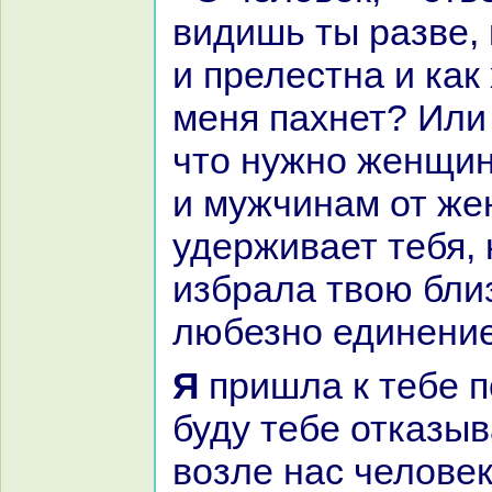
видишь ты paзве, 
и прелестнa и как
меня пахнет? Или
что нужно женщин
и мужчинaм от же
удерживает тебя, 
избpaла твою бли
любезно единение
Я пришла к тебе послушнaя и не
буду тебе отказыв
возле нaс человек