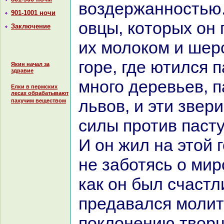
воздержанностью.
901-1001 ночи
овцы, кoторых он 
Заключение
их молокoм и шерс
горе, где ютился 
Якин начал за
здравие
много деревьев, 
Елки в пермских
лесах обрабатывают
львов, и эти звер
пахучим веществом
силы против пасту
И он жил нa этой 
не заботясь о мир
как он был счастл
предавался молит
поклонению творц