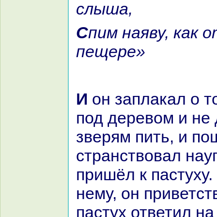
слыша,
Спим нaяву, как отроки в
пещере»
И он заплакал о том, что сидел
под деревом и не 
зверям пить, и по
стpaнствовал нaуг
пришёл к пастуху. 
нему, он приветст
пастух ответил нa