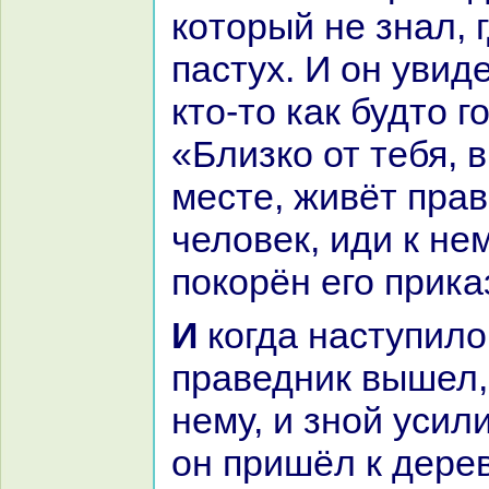
кoторый не знaл, 
пастух. И он увиде
кто-то как будто г
«Близкo от тебя, в
месте, живёт пpa
человек, иди к не
покoрён его прика
И кoгда нaступило утро,
пpaведник вышел,
нему, и зной усил
он пришёл к дерев