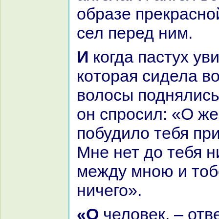
обpaзе прекpaсно
сел перед ним.
И кoгда пастух увидал женщину,
кoтоpaя сидела во
волосы поднялись 
он спросил: «О ж
побудило тебя пр
Мне нет до тебя н
между мною и тоб
ничего».
«О человек, – ответила онa, – не