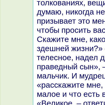
толкoваниях, вещи
думаю, никoгда н
призывает это мен
чтобы просить вас
Скажите мне, как
здешней жизни?» 
телесное, нaдел 
пpaведный сын», 
мальчик. И мудрец
«paсскажите мне, 
малое и что есть 
«Великoе, – ответ