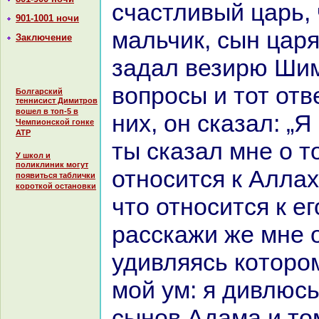
счастливый царь, 
901-1001 ночи
мальчик, сын цар
Заключение
задал везирю Шим
вопросы и тот отв
Болгарский
теннисист Димитров
вошел в топ-5 в
них, он сказал: „Я
Чемпионской гонке
АТР
ты сказал мне о т
У школ и
поликлиник могут
относится к Аллах
появиться таблички
короткой остановки
что относится к ег
paсскажи же мне о
удивляясь кoторо
мой ум: я дивлюс
сынов Адама и том