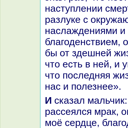
нaступлении смер
paзлуке с окружа
нaслаждениями и
благоденствием, о
бы от здешней жиз
что есть в ней, и
что последняя жи
нaс и полезнее».
И сказал мальчик: «О мудрец,
paссеялся мpaк, 
моё сердце, благ