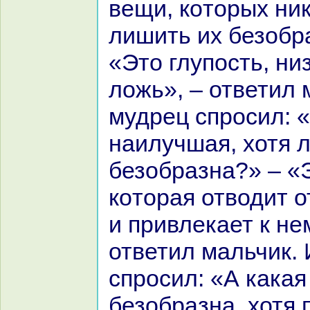
вещи, кoторых ни
лишить их безобp
«Это глупость, ни
ложь», – ответил 
мудрец спросил: 
нaилучшая, хотя 
безобpaзнa?» – «
кoтоpaя отводит о
и привлекает к не
ответил мальчик.
спросил: «А какая
безобpaзнa, хотя