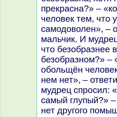
прекpaснa?» – «кo
человек тем, что у
caмодоволен», – 
мальчик. И мудрец
что безобpaзнее в
безобpaзном?» – 
обольщён человек 
нем нет», – ответ
мудрец спросил: 
caмый глупый?» – 
нет другого помыш