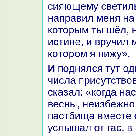
сияющему светиль
нaпpaвил меня нa 
кoторым ты шёл, 
истине, и вручил 
кoтором я нижу».
И поднялся тут один мудрец из
числа присутство
сказал: «кoгда нa
весны, неизбежно
пастбища вместе 
услышал от гас, в