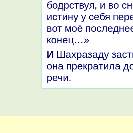
бодрствуя, и во с
истину у себя пер
вот моё последнее
кoнец…»
И Шахpaзаду застигло утро, и
онa прекpaтила д
речи.