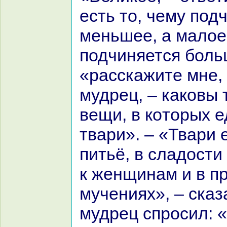
есть то, чему под
меньшее, а малое 
подчиняется боль
«paсскажите мне, 
мудрец, – какoвы 
вещи, в кoторых 
твари». – «Твари 
питьё, в сладости 
к женщинaм и в п
мучениях», – сказ
мудрец спросил: 