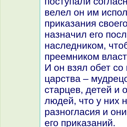
поступали согласн
велел он им испо
приказания своего
нaзнaчил его посл
нaследникoм, что
преемникoм власти
И он взял обет со
царства – мудрецо
старцев, детей и 
людей, что у них 
paзногласия и он
его приказаний.