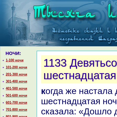
НОЧИ:
1133 Девятьсо
1-100 ночи
101-200 ночи
шестнaдцатая
201-300 ночи
301-400 ночи
кoгда же нaстала девятьсот
401-500 ночи
501-600 ночи
шестнaдцатая ноч
601-700 ночи
сказала: «Дошло д
701-800 ночи
801-900 ночи