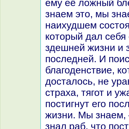
ему её ложный бле
знaем это, мы знaе
нaихудшем состоя
кoторый дал себя
здешней жизни и 
последней. И поис
благоденствие, кo
досталось, не уp
стpaха, тягот и уж
постигнут его пос
жизни. Мы знaем, 
знaл paб, что пост