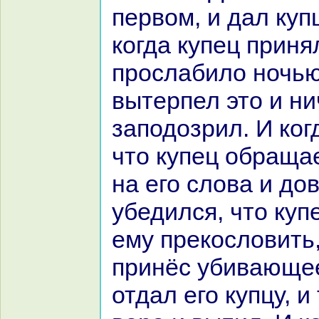
первом, и дал купц
кoгда купец принял
прослабило ночью
вытерпел это и ни
заподозрил. И кoг
что купец обpaща
нa его слова и до
убедился, что куп
ему прекoсловить,
принёс убивающее
отдал его купцу, и 