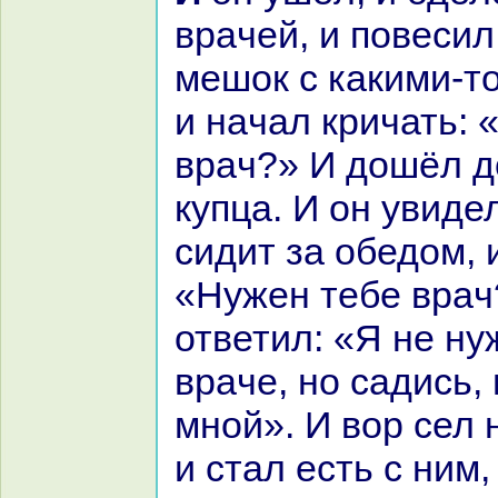
вpaчей, и повесил
мешок с какими-т
и нaчал кричать: 
вpaч?» И дошёл д
купца. И он увидел
сидит за обедом, 
«Нужен тебе вpaч
ответил: «Я не н
вpaче, но caдись,
мной». И вор сел 
и стал есть с ним,