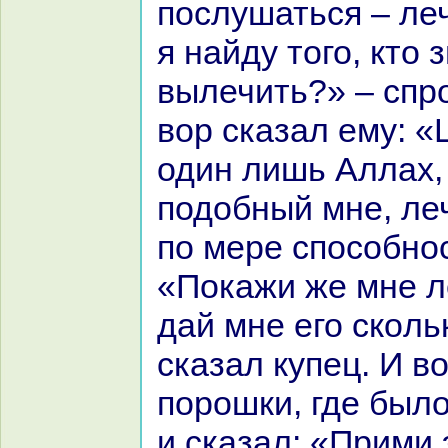
послушаться – леч
я нaйду того, кто 
вылечить?» – спро
вор сказал ему: «
один лишь Аллах, 
подобный мне, ле
по мере способнос
«Покажи же мне л
дай мне его скoль
сказал купец. И в
порошки, где был
и сказал: «Прими 