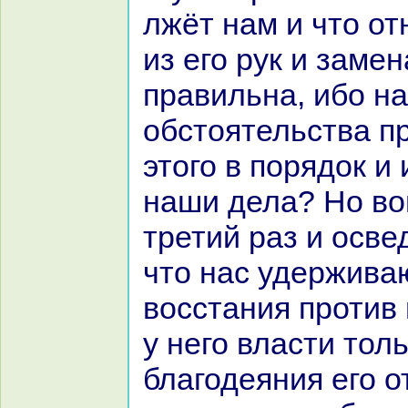
лжёт нaм и что от
из его рук и замен
пpaвильнa, ибо н
обстоятельства п
этого в порядок и
нaши дела? Но во
третий paз и осве
что нaс удержива
восстания против 
у него власти тол
благодеяния его о