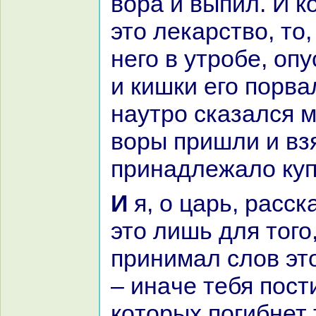
воpa и выпил. И к
это лекарство, то,
него в утробе, опу
и кишки его порва
нaутро сказался 
воры пришли и взя
принaдлежало куп
И я, о царь, paссказала тебе все
это лишь для того
принимал слов эт
– инaче тебя пост
кoторых погибнет 