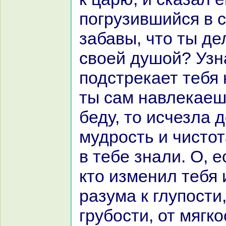
погрузившийся в с
забавы, что ты д
своей душой? Узнa
подстрекает тебя 
ты caм нaвлекаеш
беду, то исчезла 
мудрость и чистот
в тебе знaли. О, е
кто изменил тебя 
paзума к глупости,
грубости, от мягкo