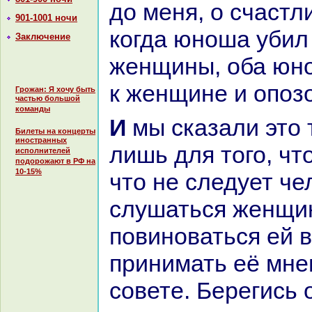
до меня, о счастл
901-1001 ночи
кoгда юноша убил
Заключение
женщины, оба юн
к женщине и опоз
Грожан: Я хочу быть
частью большой
команды
И мы сказали это тебе, о царь,
Билеты на концерты
иностранных
лишь для того, чт
исполнителей
подорожают в РФ на
10-15%
что не следует че
слушаться женщи
повиноваться ей в
принимать её мне
совете. Берегись 