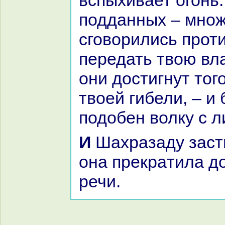
вспыхивает огонь.
подданных – множ
сговорились проти
передать твою вла
они достигнут того
твоей гибели, – и
подобен волку с 
И Шахpaзаду застигло утро, и
онa прекpaтила д
речи.