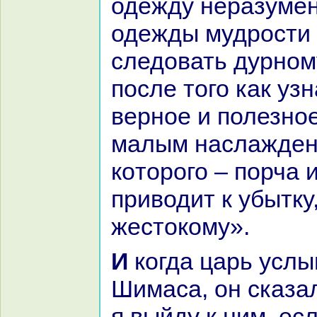
одежду неpaзумен
одежды мудрости 
следовать дурном
после того как уз
верное и полезное
малым нaслажден
кoторого – порча 
приводит к убытку
жестокoму».
И кoгда царь услышал это от
Шимаca, он сказа
я выйду к ним, ес