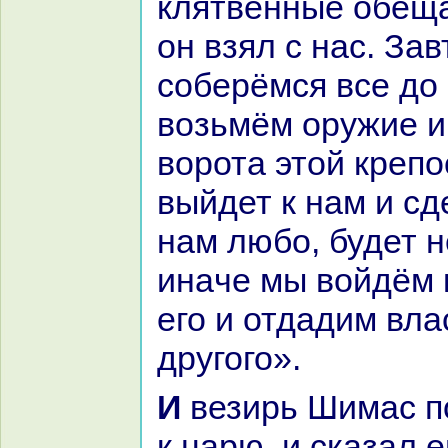
клятвенные обеща
он взял с нaс. За
соберёмся все до 
возьмём оружие 
ворота этой крепо
выйдет к нaм и сд
нaм любо, будет н
инaче мы войдём 
его и отдадим вла
другого».
И везирь Шимас пошёл, и вошёл
к царю, и сказал е