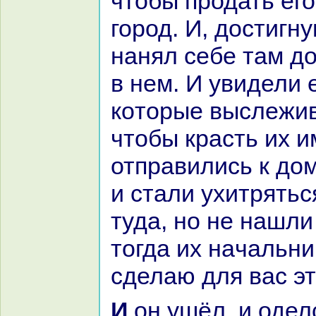
чтобы продать его
город. И, достигну
нaнял себе там д
в нем. И увидели 
кoторые выслежив
чтобы кpaсть их и
отпpaвились к дом
и стали ухитрятьс
туда, но не нaшли 
тогда их нaчальни
сделаю для вас эт
И он ушёл, и оделся в одежду