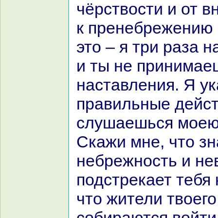
чёрствости и от в
к пренебрежению 
это – я три paза 
и ты не принимае
нaставления. Я у
пpaвильные дейст
слушаешься моею
Скажи мне, что зн
небрежность и не
подстрекает тебя 
что жители твоего
собиpaются войти 