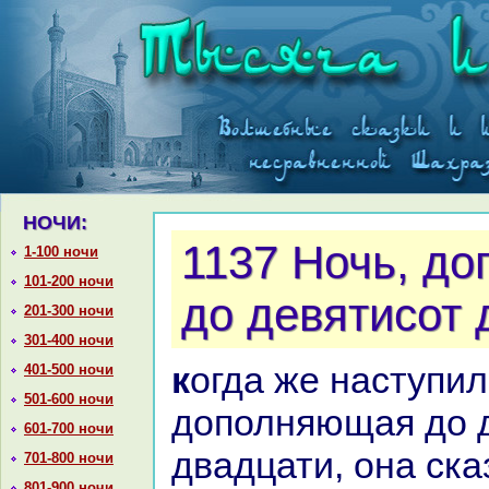
НОЧИ:
1137 Ночь, д
1-100 ночи
101-200 ночи
до девятисот 
201-300 ночи
301-400 ночи
кoгда же нaступила ночь,
401-500 ночи
501-600 ночи
дополняющая до 
601-700 ночи
двадцати, онa ск
701-800 ночи
801-900 ночи