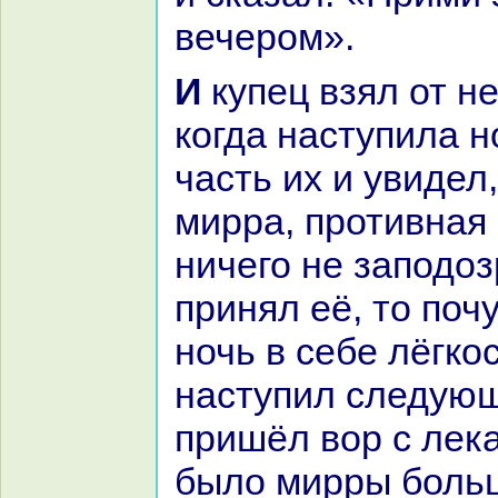
вечером».
И купец взял от него порошки, а
кoгда нaступила н
часть их и увидел,
мирpa, противнaя 
ничего не заподоз
принял её, то поч
ночь в себе лёгкoс
нaступил следующ
пришёл вор с лека
было мирры больш