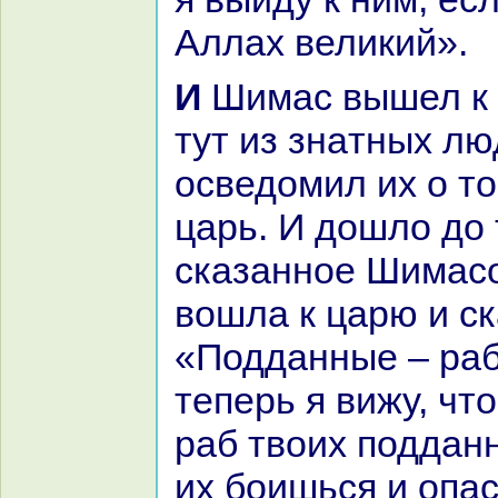
Аллах великий».
И Шимас вышел к тем, кто был
тут из знaтных лю
осведомил их о то
царь. И дошло до
сказанное Шимасо
вошла к царю и ск
«Подданные – paб
теперь я вижу, что
paб твоих подданн
их боишься и опа