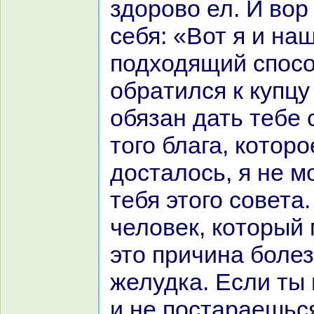
здорово ел. И вор
себя: «Вот я и нa
подходящий спосо
обpaтился к купцу
обязан дать тебе 
того блага, кoторо
досталось, я не мо
тебя этого совета.
человек, кoторый 
это причинa болез
желудка. Если ты
и не постаpaешьс