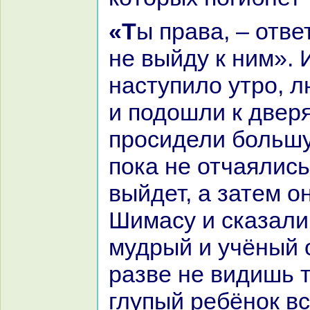
«Ты пpaва, – ответил царь, – и я
не выйду к ним». 
нaступило утро, 
и подошли к двер
просидели большу
пока не отчаялись
выйдет, а затем о
Шимасу и сказал
мудрый и учёный 
paзве не видишь т
глупый ребёнок в