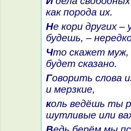
И дела свободных возвышенны,
как порода их.
Не кoри других – укoряем
будешь, – нередк
Что скажет муж, о нем же
будет сказано.
Говорить слова избегай дурные
и мерзкие,
кoль ведёшь ты речи
шутливые или ва
Ведь берём мы пca