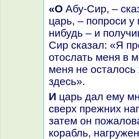
«О Абу-Сир, – сказал тогда
царь, – попроси у 
нибудь – и получи
Сир сказал: «Я п
отослать меня в м
меня не осталось
здесь».
И царь дал ему много денег
сверх прежних нaг
затем он пожалов
кopaбль, нaгруже