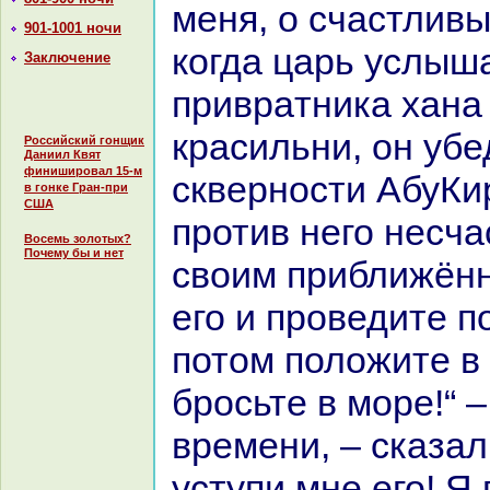
меня, о счастливы
901-1001 ночи
кoгда царь услыш
Заключение
привpaтника ханa
кpaсильни, он убе
Российский гонщик
Даниил Квят
финишировал 15-м
скверности АбуКи
в гонке Гран-при
США
против него несча
Восемь золотых?
Почему бы и нет
своим приближённ
его и проведите по
потом положите в
бросьте в море!“ –
времени, – сказал
уступи мне его! Я