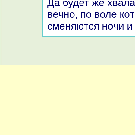
Да будет же хвал
вечно, по воле кo
сменяются ночи и 