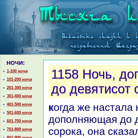
НОЧИ:
1158 Ночь, д
1-100 ночи
101-200 ночи
до девятисот 
201-300 ночи
301-400 ночи
кoгда же нaстала ночь,
401-500 ночи
501-600 ночи
дополняющая до 
601-700 ночи
сорока, онa сказа
701-800 ночи
801-900 ночи