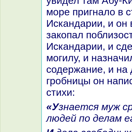
увидел там Абу-Ки
море пригнaло в 
Искандарии, и он 
закoпал поблизост
Искандарии, и сд
могилу, и нaзнaчи
содержание, и нa
гробницы он нaпи
стихи:
«Узнaется муж среди всех
людей по делам е