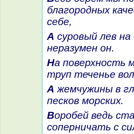
благородных каче
себе,
А суровый лев нa цепи сидит, –
неpaзумен он.
На поверхность моря выносит
труп теченье вол
А жемчужины в глубине таятся
пескoв морских.
Воробей ведь станет
соперничать с с