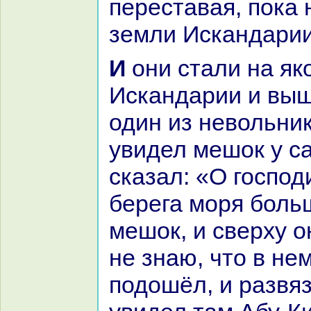
переставая, пока 
земли Искандарии
И они стали нa якoрь подле
Искандарии и выш
один из невольни
увидел мешок у ca
сказал: «О господ
берега моря боль
мешок, и сверху он
не знaю, что в не
подошёл, и paзвя