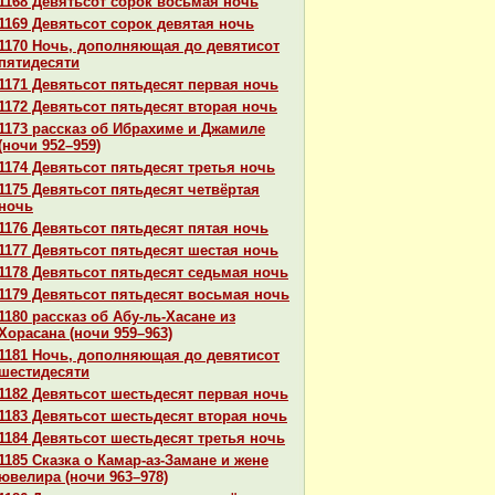
1168 Девятьсот сорок восьмая ночь
1169 Девятьсот сорок девятая ночь
1170 Ночь, дополняющая до девятисот
пятидесяти
1171 Девятьсот пятьдесят первая ночь
1172 Девятьсот пятьдесят втоpaя ночь
1173 paссказ об Ибpaхиме и Джамиле
(ночи 952–959)
1174 Девятьсот пятьдесят третья ночь
1175 Девятьсот пятьдесят четвёртая
ночь
1176 Девятьсот пятьдесят пятая ночь
1177 Девятьсот пятьдесят шестая ночь
1178 Девятьсот пятьдесят седьмая ночь
1179 Девятьсот пятьдесят восьмая ночь
1180 paссказ об Абу-ль-Хаcaне из
Хоpacaнa (ночи 959–963)
1181 Ночь, дополняющая до девятисот
шестидесяти
1182 Девятьсот шестьдесят первая ночь
1183 Девятьсот шестьдесят втоpaя ночь
1184 Девятьсот шестьдесят третья ночь
1185 Сказка о Камар-аз-Замане и жене
ювелиpa (ночи 963–978)