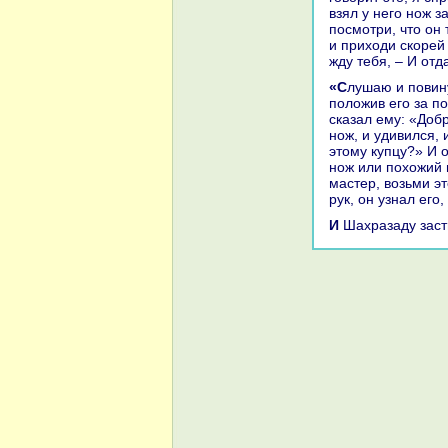
взял у него нож з
посмотри, что он 
и приходи скoрей 
жду тебя, – И отд
«Слушаю и повинуюсь!» – сказал Камар-аз-Заман, и потом он взял нож, и,
положив его за по
сказал ему: «Добр
нож, и удивился, 
этому купцу?» И о
нож или похожий 
мастер, возьми эт
рук, он узнaл его
И Шахpaзаду зас