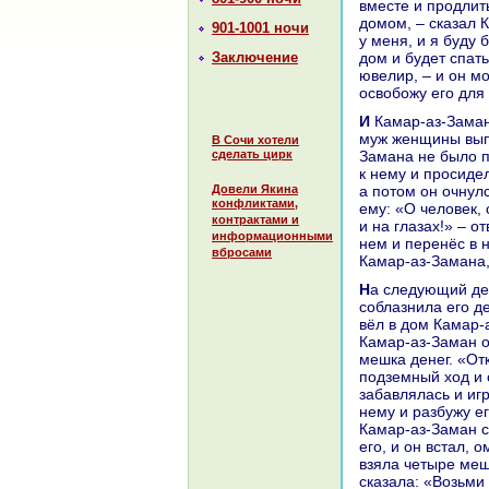
вместе и продлит
домом, – сказал 
901-1001 ночи
у меня, и я буду 
Заключение
дом и будет спать
ювелир, – и он м
освобожу его для 
И Камар-аз-Заман пошёл, и они поужинaли и совершили вечернюю молитву, и
муж женщины выпи
В Сочи хотели
сделать цирк
Заманa не было п
к нему и просидел
Довели Якина
а потом он очнулс
конфликтами,
ему: «О человек,
контрактами и
и нa глазах!» – 
информационными
нем и перенёс в н
вбросами
Камар-аз-Заманa,
На следующий день его женa послала за искусным строителем и, призвав его,
соблазнила его д
вёл в дом Камар-
Камар-аз-Заман о
мешка денег. «От
подземный ход и с
забавлялась и игp
нему и paзбужу ег
Камар-аз-Заман с
его, и он встал, 
взяла четыре меш
сказала: «Возьми 