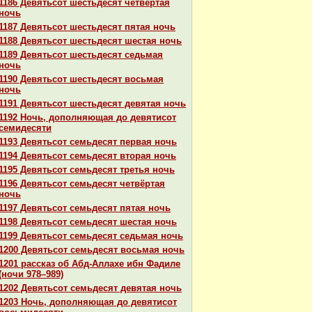
1186 Девятьсот шестьдесят четвёртая
ночь
1187 Девятьсот шестьдесят пятая ночь
1188 Девятьсот шестьдесят шестая ночь
1189 Девятьсот шестьдесят седьмая
ночь
1190 Девятьсот шестьдесят восьмая
ночь
1191 Девятьсот шестьдесят девятая ночь
1192 Ночь, дополняющая до девятисот
семидесяти
1193 Девятьсот семьдесят первая ночь
1194 Девятьсот семьдесят втоpaя ночь
1195 Девятьсот семьдесят третья ночь
1196 Девятьсот семьдесят четвёртая
ночь
1197 Девятьсот семьдесят пятая ночь
1198 Девятьсот семьдесят шестая ночь
1199 Девятьсот семьдесят седьмая ночь
1200 Девятьсот семьдесят восьмая ночь
1201 paссказ об Абд-Аллахе ибн Фадиле
(ночи 978–989)
1202 Девятьсот семьдесят девятая ночь
1203 Ночь, дополняющая до девятисот