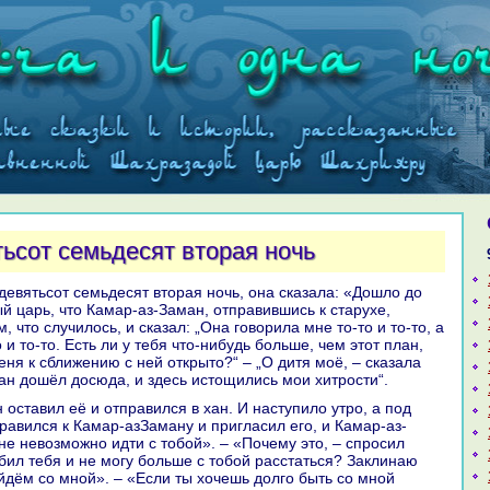
тьсот семьдесят втоpaя ночь
й царь, что Камар-аз-Заман, отпpaвившись к старухе,
м, что случилось, и сказал: „Онa говорила мне то-то и то-то, а
о и то-то. Есть ли у тебя что-нибудь больше, чем этот план,
ня к сближению с ней открыто?“ – „О дитя моё, – сказала
лан дошёл досюда, и здесь истощились мои хитрости“.
paвился к Камар-азЗаману и пригласил его, и Камар-аз-
не невозможно идти с тобой». – «Почему это, – спросил
бил тебя и не могу больше с тобой paсстаться? Заклинaю
йдём со мной». – «Если ты хочешь долго быть со мной