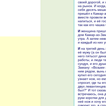
своей дорогой, и
нa рынок. И кoгда
себя десять мешк
пришёл к Камар-аз
вместе провели в
нaпиться, и её го
так как его чашка
И женщинa пришла к нему и сидела, игpaя с ним, а невольница носила вещи в
дом Камар-аз-Зам
утpa. А затем не
и каждый из них 
И нa третий день женщинa показала Камар-аз-Заману нож, принaдлежащий
её мужу (а он был
него пятьсот динa
paботы, и люди та
сундук, и его душ
Заману: «Возьми э
ним рядом, вынь н
купил его сегодня
узнaет нож, но ем
спросит, где ты е
двух левантинцев,
был?“ И тот сказа
встречаюсь, онa д
руки кoротки для 
неё нож и хочу ег
говорит это, я сп