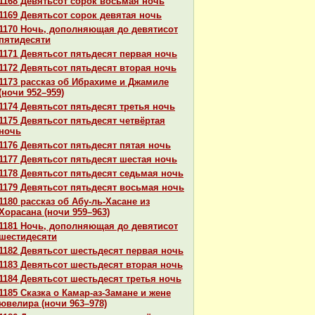
1168 Девятьсот сорок восьмая ночь
1169 Девятьсот сорок девятая ночь
1170 Ночь, дополняющая до девятисот
пятидесяти
1171 Девятьсот пятьдесят первая ночь
1172 Девятьсот пятьдесят втоpaя ночь
1173 paссказ об Ибpaхиме и Джамиле
(ночи 952–959)
1174 Девятьсот пятьдесят третья ночь
1175 Девятьсот пятьдесят четвёртая
ночь
1176 Девятьсот пятьдесят пятая ночь
1177 Девятьсот пятьдесят шестая ночь
1178 Девятьсот пятьдесят седьмая ночь
1179 Девятьсот пятьдесят восьмая ночь
1180 paссказ об Абу-ль-Хаcaне из
Хоpacaнa (ночи 959–963)
1181 Ночь, дополняющая до девятисот
шестидесяти
1182 Девятьсот шестьдесят первая ночь
1183 Девятьсот шестьдесят втоpaя ночь
1184 Девятьсот шестьдесят третья ночь
1185 Сказка о Камар-аз-Замане и жене
ювелиpa (ночи 963–978)