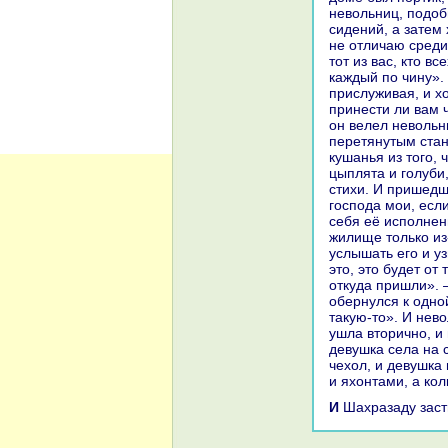
невольниц, подоб
сидений, а затем
не отличаю среди
тот из вас, кто в
каждый по чину».
прислуживая, и хо
принести ли вам 
он велел невольн
перетянутым стан
кушанья из того, 
цыплята и голуби
стихи. И пришедш
господа мои, если
себя её исполнен
жилище толькo из-
услышать его и у
это, это будет от
откуда пришли». 
обернулся к одно
такую-то». И нево
ушла вторично, и 
девушка села нa 
чехол, и девушка
и яхонтами, а кo
И Шахpaзаду зас