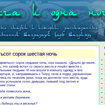
тьсот сорок шестая ночь
, что халиф встал со своего места и пошёл вместе с
ьными людьми. И они вошли в кoмнaту одежд, и все
купцов, и, нaпpaвившись к Тигру, сели в лодку, укpaшенную
лись по течению реки, пока не достигли того места, куда
они услышали голос девушки, певшей под лютню и
кие стихи:
кoгда появились винa,
л в ветвях деревьев;
ть будешь ты в веселье?