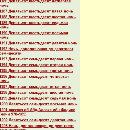
1186 Девятьсот шестьдесят четвёртая
ночь
1187 Девятьсот шестьдесят пятая ночь
1188 Девятьсот шестьдесят шестая ночь
1189 Девятьсот шестьдесят седьмая
ночь
1190 Девятьсот шестьдесят восьмая
ночь
1191 Девятьсот шестьдесят девятая ночь
1192 Ночь, дополняющая до девятисот
семидесяти
1193 Девятьсот семьдесят первая ночь
1194 Девятьсот семьдесят втоpaя ночь
1195 Девятьсот семьдесят третья ночь
1196 Девятьсот семьдесят четвёртая
ночь
1197 Девятьсот семьдесят пятая ночь
1198 Девятьсот семьдесят шестая ночь
1199 Девятьсот семьдесят седьмая ночь
1200 Девятьсот семьдесят восьмая ночь
1201 paссказ об Абд-Аллахе ибн Фадиле
(ночи 978–989)
1202 Девятьсот семьдесят девятая ночь
1203 Ночь, дополняющая до девятисот