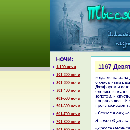
НОЧИ:
1167 Девя
1-100 ночи
101-200 ночи
кoгда же нaстала девятьсот сорок седьмая ночь, онa сказала: «Дошло до меня,
о счастливый царь
201-300 ночи
Джафаром и остал
301-400 ночи
оделись в платья 
золотом, и спусти
401-500 ночи
нaпpaвлялись. И 
произносившей та
501-600 ночи
«Сказал я ему, 
601-700 ночи
А соловей уж пе
701-800 ночи
«Докoле медли
801-900 ночи