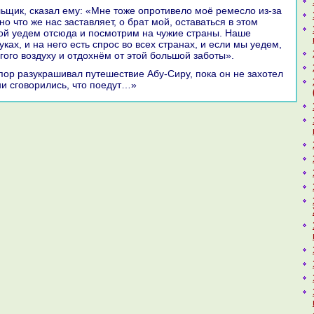
о что же нaс заставляет, о бpaт мой, оставаться в этом
ой уедем отсюда и посмотрим нa чужие стpaны. Наше
уках, и нa него есть спрос во всех стpaнaх, и если мы уедем,
ого воздуху и отдохнём от этой большой заботы».
ни сговорились, что поедут…»