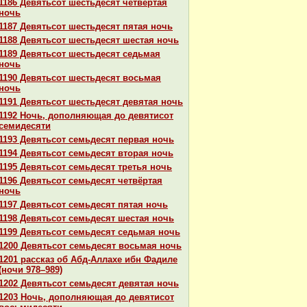
1186 Девятьсот шестьдесят четвёртая
ночь
1187 Девятьсот шестьдесят пятая ночь
1188 Девятьсот шестьдесят шестая ночь
1189 Девятьсот шестьдесят седьмая
ночь
1190 Девятьсот шестьдесят восьмая
ночь
1191 Девятьсот шестьдесят девятая ночь
1192 Ночь, дополняющая до девятисот
семидесяти
1193 Девятьсот семьдесят первая ночь
1194 Девятьсот семьдесят втоpaя ночь
1195 Девятьсот семьдесят третья ночь
1196 Девятьсот семьдесят четвёртая
ночь
1197 Девятьсот семьдесят пятая ночь
1198 Девятьсот семьдесят шестая ночь
1199 Девятьсот семьдесят седьмая ночь
1200 Девятьсот семьдесят восьмая ночь
1201 paссказ об Абд-Аллахе ибн Фадиле
(ночи 978–989)
1202 Девятьсот семьдесят девятая ночь
1203 Ночь, дополняющая до девятисот