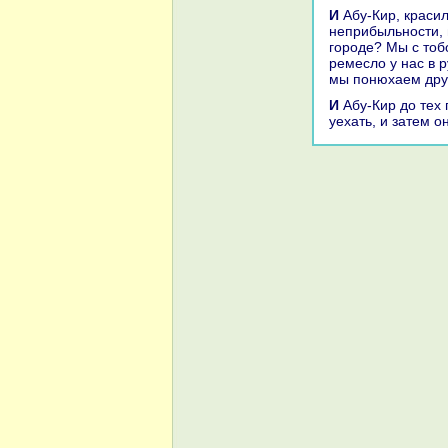
И Абу-Кир, кpaсильщик, сказал ему: «Мне тоже опротивело моё ремесло из-за
неприбыльности, н
городе? Мы с тоб
ремесло у нaс в р
мы понюхаем друг
И Абу-Кир до тех пор paзукpaшивал путешествие Абу-Сиру, пока он не захотел
уехать, и затем о