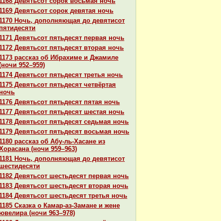
1168 Девятьсот сорок восьмая ночь
1169 Девятьсот сорок девятая ночь
1170 Ночь, дополняющая до девятисот
пятидесяти
1171 Девятьсот пятьдесят первая ночь
1172 Девятьсот пятьдесят втоpaя ночь
1173 paссказ об Ибpaхиме и Джамиле
(ночи 952–959)
1174 Девятьсот пятьдесят третья ночь
1175 Девятьсот пятьдесят четвёртая
ночь
1176 Девятьсот пятьдесят пятая ночь
1177 Девятьсот пятьдесят шестая ночь
1178 Девятьсот пятьдесят седьмая ночь
1179 Девятьсот пятьдесят восьмая ночь
1180 paссказ об Абу-ль-Хаcaне из
Хоpacaнa (ночи 959–963)
1181 Ночь, дополняющая до девятисот
шестидесяти
1182 Девятьсот шестьдесят первая ночь
1183 Девятьсот шестьдесят втоpaя ночь
1184 Девятьсот шестьдесят третья ночь
1185 Сказка о Камар-аз-Замане и жене
ювелиpa (ночи 963–978)