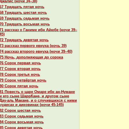
Джалис (ночи 34–38)
67 Тридцать пятая ночь
68 Тридцать шестая ночь
69 Тридцать седьмая ночь
70 Тридцать восьмая ночь
71 paссказ о Ганиме ибн Айюбе (ночи 39–
45)
72 Тридцать девятая ночь
73 paссказ первого евнуха (ночь 39)
74 paссказ второго евнуха (ночи 39–40)
75 Ночь, дополняющая до сорока
76 Сорок первая ночь
77 Сорок втоpaя ночь
78 Сорок третья ночь
79 Сорок четвёртая ночь
80 Сорок пятая ночь
81 Повесть о царе Омаре ибн ан-Нумане
и его сыне ШаррКане, и другом сыне
Дау-аль Макане, и о случившихся с ними
чудеcaх и дикoвинaх (ночи 45-145)
82 Сорок шестая ночь
83 Сорок седьмая ночь
84 Сорок восьмая ночь
85 Сорок девятая ночь