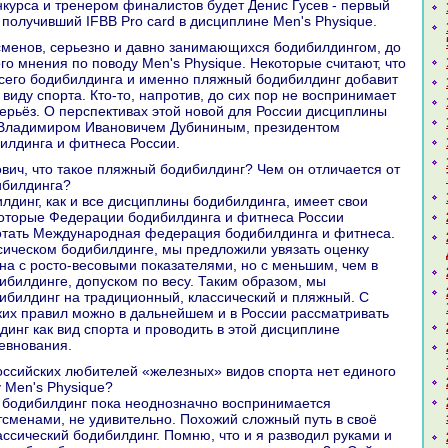
нкурса и тренером финалистов будет Денис Гусев - первый
 получивший IFBB Pro card в дисциплине Men's Phуsique.
го мнения по поводу Мen's Physique. Некоторые считают, что
сего бодибилдинга и именно пляжный бодибилдинг добавит
виду спорта. Кто-то, напротив, до сих пор не воспринимает
серьёз. О перспективах этой новой для России дисциплины
 Владимиром Ивановичем Дубининым, президентом
илдинга и фитнеса России.
ибилдинга?
лдинг, как и все дисциплины бодибилдинга, имеет свои
которые Федерации бодибилдинга и фитнеса России
отать Международная федерация бодибилдинга и фитнеса.
ассическом бодибилдинге, мы предложили увязать оценку
на с росто-весовыми показателями, но с меньшим, чем в
ибилдинге, допуском по весу. Таким образом, мы
ибилдинг на традиционный, классический и пляжный. С
их правил можно в дальнейшем и в России рассматривать
инг как вид спорта и проводить в этой дисциплине
евнования.
 Men's Physique?
й бодибилдинг пока неоднозначно воспринимается
сменами, не удивительно. Похожий сложный путь в своё
ссический бодибилдинг. Помню, что и я разводил руками и