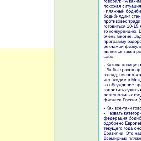
говорил: «А каки
похожая ситуаци
«пляжный бодибил
бодибилдинг стан
противовес тради
готовиться 10-15 
то конкуренцию. В
очень многие. За
программу оздоро
рекламой физкуль
является такой р
себе.
- Какова позици
- Любые разговор
взгляд, несостоя
что входим в Меж
за обсуждение пр
запретить судить
региональных фе
фитнеса России (
- Как всё-таки г
- Назвать катего
федерация бодиби
одобрено Европей
текущего года он
Бразилии. Это на
Всемирных пляжны