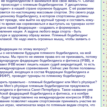
м же бодибилдингом я занимался всю свою жизнь?». Сейчас
я происходит с пляжным бодибилдингом. У дисциплины
динг» в нашей стране огромное будущее. C её развитием
овится по-настоящему массовым спортом. Это своего рода
ционному бодибилдингу, в котором спортсмены должны
лет прежде, чем выйти на крупный турнир и составить кому-
 то время как соревноваться и выступать на турнирах хотят
дача нашей федерации - создавать и формировать
вления нации. А задача любого вида спорта - быть
туре и здоровому образу жизни. Пляжный бодибилдинг
екламой. Не надо иметь огромных мышц, чтобы заявить о
я федерации по этому вопросу?
ы о негативном будущем пляжного бодибилдинга, на мой
тельны. Мы просто не имеем права его не признавать, потому
дународную федерацию бодибилдинга и фитнеса (IFBB), и
авил IFBB может лишить наших судей аккредитаций, то есть
 международные соревнования. Сейчас уже более половины
дераций, входящих в состав Федерации бодибилдинга и
ФБФР), проводят турниры по пляжному бодибилдингу.
оворить правильно - пляжный бодибилдинг или Men's physique?
рию Men's physique пляжным бодибилдингом предложила
лдинга и фитнеса Санкт-Петербурга. Такое название уже
ской федерацией бодибилдинга и фитнеса, и в ноябре
о будет представлено на международном конгрессе IFBB в
звание позволяет нашим спортсменам принимать участие во
х играх, чемпионатах мира по пляжным видам спорта, что