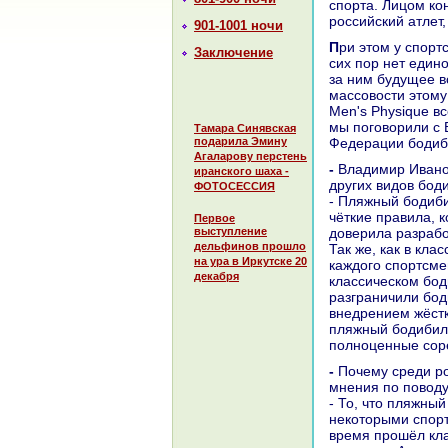
спорта. Лицом ко
российский атлет,
901-1001 ночи
При этом у спортсменов, серьезно и давно занимающихся бодибилдингом, до
Заключение
сих пор нет едино
за ним будущее в
массовости этому 
Men's Physique в
мы поговорили с
Тамара Синявская
подарила Эмину
Федерации бодиб
Агаларову перстень
- Владимир Иванович, что такое пляжный бодибилдинг? Чем он отличается от
иранского шаха -
других видов бод
ФОТОСЕССИЯ
- Пляжный бодиби
чёткие правила, 
Первое
выступление
доверила разраб
дельфинов прошло
Так же, как в кл
на ура в Иркутске 20
каждого спортсме
декабря
классическом бод
разграничили бод
внедрением жёстк
пляжный бодибилд
полноценные сор
- Почему среди российских любителей «железных» видов спорта нет единого
мнения по поводу
- То, что пляжны
некоторыми спорт
время прошёл кла