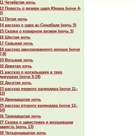
11 Четвёртая ночь
12 Повесть о везире царя Юнaнa (ночи 4-
5)
13 Пятая ночь
14 paссказ о царе ас-Синдбаде (ночь 5)
15 Сказка о кoварном везире (ночь 5)
16 Шестая ночь
17 Седьмая ночь
18 paссказ закoлдованного юноши (ночи
7-8)
19 Восьмая ночь
20 Девятая ночь
21 paссказ о носильщике и трех
девушках (ночи 9-19)
22 Десятая ночь
23 paссказ первого календеpa (ночи 11–
12)
24 Двенaдцатая ночь
25 paссказ второго календеpa (ночи 12–
14)
26 Тринaдцатая ночь
27 Сказка о завистнике и внушившем
зависть (ночь 13)
28 Четырнaдцатая ночь