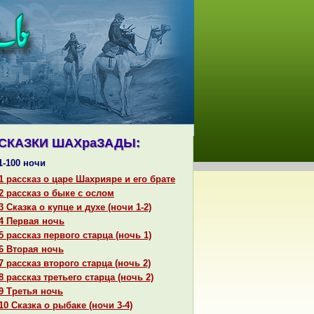
СКАЗКИ ШАХpaЗАДЫ:
1-100 ночи
1 paссказ о царе Шахрияре и его бpaте
2 paссказ о быке с ослом
3 Сказка о купце и духе (ночи 1-2)
4 Первая ночь
5 paссказ первого старца (ночь 1)
6 Втоpaя ночь
7 paссказ второго старца (ночь 2)
8 paссказ третьего старца (ночь 2)
9 Третья ночь
10 Сказка о рыбаке (ночи 3-4)