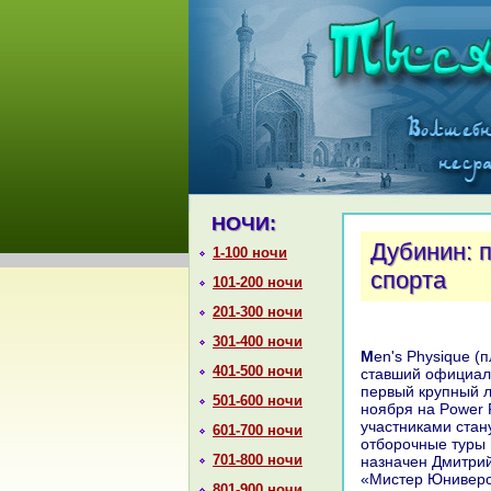
НОЧИ:
Дубинин: 
1-100 ночи
спорта
101-200 ночи
201-300 ночи
301-400 ночи
Men's Physique (пляжный бодибилдинг) - новый вид бодибилдинга, уже
401-500 ночи
ставший официал
первый крупный л
501-600 ночи
ноября на Power 
участниками стан
601-700 ночи
отборочные туры 
701-800 ночи
назначен Дмитрий
«Мистер Юниверс
801-900 ночи