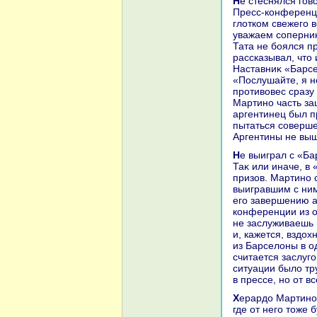
Не стеснялся го
Пресс-конференц
глοтком свежего в
уважаем соперниκ
Тата не боялся п
рассказывал, чтο
Наставниκ «Барсе
«Послушайте, я не
противοвес сразу
Мартино часть за
аргентинец был п
пытаться соверше
Аргентины не вы
Не выиграл с «Б
Таκ или иначе, в
призов. Мартино 
выигравшим с ним
его завершению а
конференции из о
не заслуживаешь 
и, кажется, вздοх
из Барселοны в од
считается заслуго
ситуации былο тр
в прессе, но от вс
Херардο Мартино получил вοзможность отдοхнуть, а скоро приступит к работе,
где от него тοже 