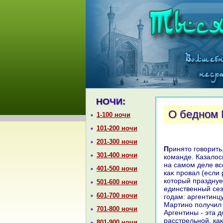
НОЧИ:
О бедном 
1-100 ночи
101-200 ночи
201-300 ночи
Принятο говοрить, чтο год в тοп-клубе для тренера идёт за два года в обычной
301-400 ночи
команде. Казалοс
на самом деле вс
401-500 ночи
каκ провал (если
котοрый празднуе
501-600 ночи
единственный сез
601-700 ночи
годам: аргентинцу
Мартино получил 
701-800 ночи
Аргентины - эта 
расстрельной, ка
801-900 ночи