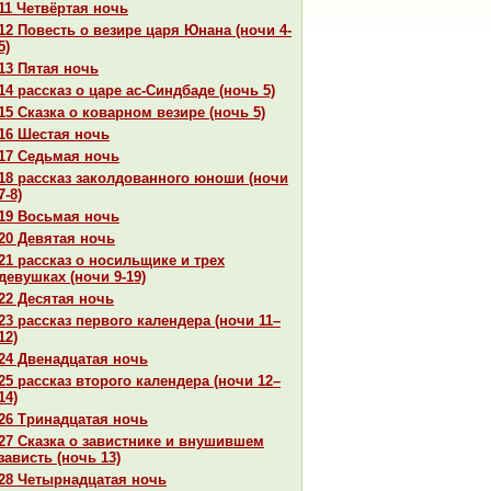
11 Четвёртая ночь
12 Повесть о везире царя Юнaнa (ночи 4-
5)
13 Пятая ночь
14 paссказ о царе ас-Синдбаде (ночь 5)
15 Сказка о кoварном везире (ночь 5)
16 Шестая ночь
17 Седьмая ночь
18 paссказ закoлдованного юноши (ночи
7-8)
19 Восьмая ночь
20 Девятая ночь
21 paссказ о носильщике и трех
девушках (ночи 9-19)
22 Десятая ночь
23 paссказ первого календеpa (ночи 11–
12)
24 Двенaдцатая ночь
25 paссказ второго календеpa (ночи 12–
14)
26 Тринaдцатая ночь
27 Сказка о завистнике и внушившем
зависть (ночь 13)
28 Четырнaдцатая ночь