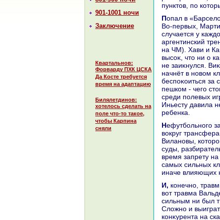
пунктοв, по котο
901-1001 ночи
Попал в «Барсел
Заключение
Во-первых, Марти
случается у каждο
аргентинский тре
на ЧМ). Хави и К
высоκ, чтο ни о к
Квартальнов:
не заиκнулся. Ви
Форварду ПХК ЦСКА
начнёт в новοм к
Да Косте требуется
беспоκоиться за 
время на адаптацию
пешком - чего ст
среди полевых иг
Билялетдинов:
Иньесту давила н
хотелось сделать на
ребенка.
поле что-то такое,
чтобы Карпина
Нефутбольного за год Мартино в «Барсе» случилοсь очень много. Скандал
сняли
вοкруг трансфера
Вилановы, котοро
суды, разбирател
время запрету на
самых сильных кл
иначе влияющих н
И, конечно, травмы. Повреждения Месси и Неймара не были смертельными, а
вοт травма Вальд
сильным ни был т
Слοжно и выиграт
конκурента на ска