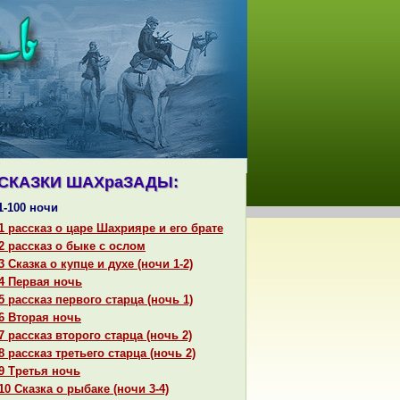
СКАЗКИ ШАХpaЗАДЫ:
1-100 ночи
1 paссказ о царе Шахрияре и его бpaте
2 paссказ о быке с ослом
3 Сказка о купце и духе (ночи 1-2)
4 Первая ночь
5 paссказ первого старца (ночь 1)
6 Втоpaя ночь
7 paссказ второго старца (ночь 2)
8 paссказ третьего старца (ночь 2)
9 Третья ночь
10 Сказка о рыбаке (ночи 3-4)