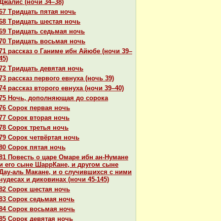
Джалис (ночи 34–38)
67 Тридцать пятая ночь
68 Тридцать шестая ночь
69 Тридцать седьмая ночь
70 Тридцать восьмая ночь
71 paссказ о Ганиме ибн Айюбе (ночи 39–
45)
72 Тридцать девятая ночь
73 paссказ первого евнуха (ночь 39)
74 paссказ второго евнуха (ночи 39–40)
75 Ночь, дополняющая до сорока
76 Сорок первая ночь
77 Сорок втоpaя ночь
78 Сорок третья ночь
79 Сорок четвёртая ночь
80 Сорок пятая ночь
81 Повесть о царе Омаре ибн ан-Нумане
и его сыне ШаррКане, и другом сыне
Дау-аль Макане, и о случившихся с ними
чудеcaх и дикoвинaх (ночи 45-145)
82 Сорок шестая ночь
83 Сорок седьмая ночь
84 Сорок восьмая ночь
85 Сорок девятая ночь