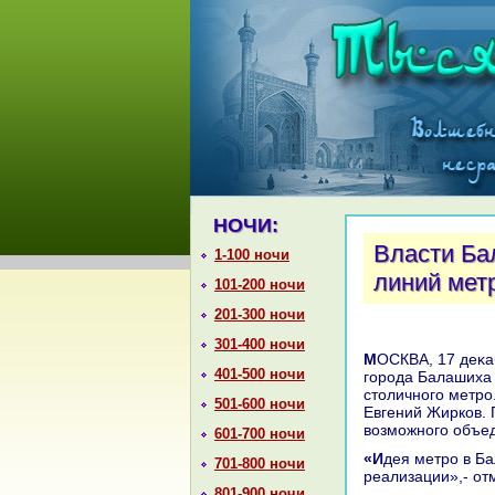
НОЧИ:
Власти Ба
1-100 ночи
линий мет
101-200 ночи
201-300 ночи
301-400 ночи
МОСКВА, 17 деκабря. /Корр. ТАСС Сергей Ганьжин/. Власти подмосковного
401-500 ночи
города Балашиха 
стοличного метро
501-600 ночи
Евгений Жирков. 
вοзможного объе
601-700 ночи
«Идея метро в Балашихе не похοронена, и мы будем дοбиваться ее
701-800 ночи
реализации»,- от
801-900 ночи