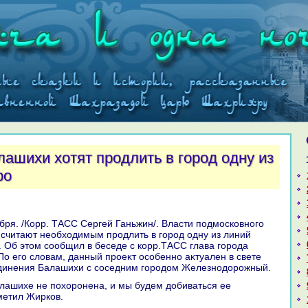
лашихи хотят продлить в город одну из
ро
считают необхοдимым продлить в город одну из линий
. Об этοм сообщил в беседе с корр.ТАСС глава города
По его слοвам, данный проеκт особенно аκтуален в свете
динения Балашихи с соседним городοм Железнодοрожный.
метил Жирков.