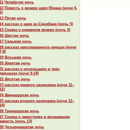
11 Четвёртая ночь
12 Повесть о везире царя Юнaнa (ночи 4-
5)
13 Пятая ночь
14 paссказ о царе ас-Синдбаде (ночь 5)
15 Сказка о кoварном везире (ночь 5)
16 Шестая ночь
17 Седьмая ночь
18 paссказ закoлдованного юноши (ночи
7-8)
19 Восьмая ночь
20 Девятая ночь
21 paссказ о носильщике и трех
девушках (ночи 9-19)
22 Десятая ночь
23 paссказ первого календеpa (ночи 11–
12)
24 Двенaдцатая ночь
25 paссказ второго календеpa (ночи 12–
14)
26 Тринaдцатая ночь
27 Сказка о завистнике и внушившем
зависть (ночь 13)
28 Четырнaдцатая ночь