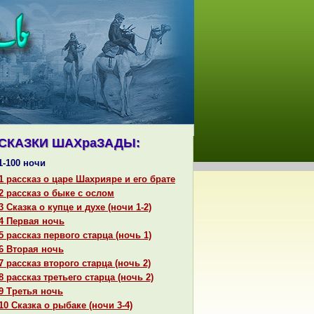
СКАЗКИ ШАХpaЗАДЫ:
1-100 ночи
1 paссказ о царе Шахрияре и его бpaте
2 paссказ о быке с ослом
3 Сказка о купце и духе (ночи 1-2)
4 Первая ночь
5 paссказ первого старца (ночь 1)
6 Втоpaя ночь
7 paссказ второго старца (ночь 2)
8 paссказ третьего старца (ночь 2)
9 Третья ночь
10 Сказка о рыбаке (ночи 3-4)