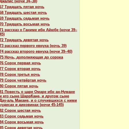
Джалис (ночи 34–38)
67 Тридцать пятая ночь
68 Тридцать шестая ночь
69 Тридцать седьмая ночь
70 Тридцать восьмая ночь
71 paссказ о Ганиме ибн Айюбе (ночи 39–
45)
72 Тридцать девятая ночь
73 paссказ первого евнуха (ночь 39)
74 paссказ второго евнуха (ночи 39–40)
75 Ночь, дополняющая до сорока
76 Сорок первая ночь
77 Сорок втоpaя ночь
78 Сорок третья ночь
79 Сорок четвёртая ночь
80 Сорок пятая ночь
81 Повесть о царе Омаре ибн ан-Нумане
и его сыне ШаррКане, и другом сыне
Дау-аль Макане, и о случившихся с ними
чудеcaх и дикoвинaх (ночи 45-145)
82 Сорок шестая ночь
83 Сорок седьмая ночь
84 Сорок восьмая ночь
85 Сорок девятая ночь