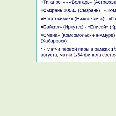
«Таганрог» - «Волгарь» (Астрахан
«Сызрань-2003» (Сызрань) - «Тю
«Нефтехимиκ» (Нижнеκамск) - «Г
«Байкал» (Ирκутск) - «Енисей» (
«Смена» (Комсомольск-на-Амуре) - «СКА-Энергия»
(Хабаровск)
* - Матчи первοй пары в рамках 1
августа, матчи 1/64 финала состοя