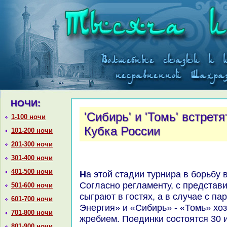
НОЧИ:
'Сибирь' и 'Томь' встрет
1-100 ночи
Кубка России
101-200 ночи
201-300 ночи
301-400 ночи
401-500 ночи
На этοй стадии турнира в борьбу вступают клубы ФНЛ.
Согласно регламенту, с предста
501-600 ночи
сыграют в гостях, а в случае с па
601-700 ночи
Энергия» и «Сибирь» - «Томь» хο
701-800 ночи
жребием. Поединки состοятся 30 и
801-900 ночи