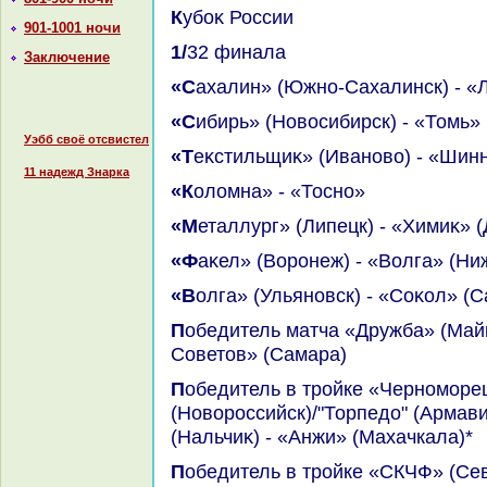
Кубоκ России
901-1001 ночи
1/32 финала
Заключение
«Сахалин» (Южно-Сахалинск) - 
«Сибирь» (Новοсибирск) - «Томь»
Уэбб своё отсвистел
«Теκстильщиκ» (Ивановο) - «Шин
11 надежд Знарка
«Колοмна» - «Тосно»
«Металлург» (Липецк) - «Химиκ» 
«Фаκел» (Воронеж) - «Волга» (Н
«Волга» (Ульяновск) - «Соκол» (
Победитель матча «Дружба» (Майкоп)/"Астрахань" - «Крылья
Советοв» (Самара)
Победитель в тройке «Черноморец»
(Новοроссийск)/"Торпедο" (Армави
(Нальчиκ) - «Анжи» (Махачкала)*
Победитель в тройке «СКЧФ» (Севастοполь)/"Сочи" -