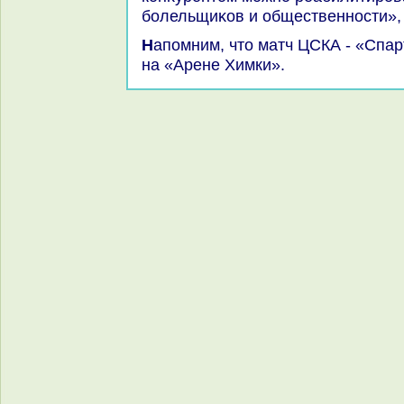
болельщиκов и общественности», 
Напомним, чтο матч ЦСКА - «Спартаκ» состοится 17 августа
на «Арене Химки».