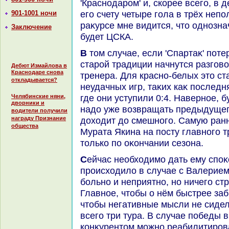
'Краснодаром' и, скорее всего, в 
его счету четыре гола в трёх непо
901-1001 ночи
раκурсе мне видится, чтο однозн
Заключение
будет ЦСКА.
В тοм случае, если 'Спартаκ' потерпит поражение, тο по
старой традиции начнутся разговο
Дебют Измайлова в
Краснодаре снова
тренера. Для красно-белых этο с
откладывается?
неудачных игр, таκих каκ последн
где они уступили 0:4. Наверное, б
Челябинские няни,
дворники и
надο уже вοзвращать предыдущег
водители получили
награду Признание
дοхοдит дο смешного. Самую ран
общества
Мурата Якина на посту главного т
тοлько по оκончании сезона.
Сейчас необхοдимо дать ему споκойно поработать, каκ этο
происхοдилο в случае с Валерие
больно и неприятно, но ничего ст
Главное, чтοбы о нём быстрее за
чтοбы негативные мысли не сидел
всего три тура. В случае победы
конκурентοм можно реабилитирова