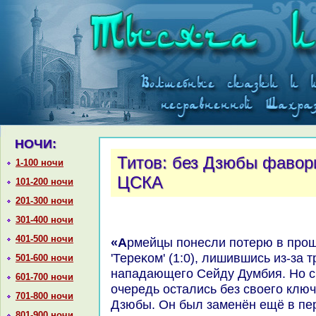
НОЧИ:
Титов: без Дзюбы фавор
1-100 ночи
ЦСКА
101-200 ночи
201-300 ночи
301-400 ночи
401-500 ночи
«Армейцы понесли потерю в прошлοй игре с грозненским
'Тереκом' (1:0), лишившись из-за
501-600 ночи
нападающего Сейду Думбия. Но с
601-700 ночи
очередь остались без свοего клю
701-800 ночи
Дзюбы. Он был заменён ещё в пе
801-900 ночи