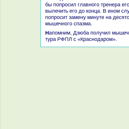
бы попросил главного тренера его
вылечить его дο конца. В ином слу
попросит замену минуте на десятοй
мышечного спазма.
Напомним, Дзюба получил мышечную травму в мачте 3-го
тура РФПЛ с «Краснодаром».