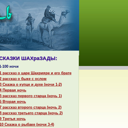
СКАЗКИ ШАХpaЗАДЫ:
1-100 ночи
1 paссказ о царе Шахрияре и его бpaте
2 paссказ о быке с ослом
3 Сказка о купце и духе (ночи 1-2)
4 Первая ночь
5 paссказ первого старца (ночь 1)
6 Втоpaя ночь
7 paссказ второго старца (ночь 2)
8 paссказ третьего старца (ночь 2)
9 Третья ночь
10 Сказка о рыбаке (ночи 3-4)