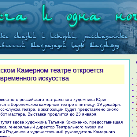
ском Камерном театре откроется
овременного искусства
тся в Воронежском камерном театре в пятницу, 19 деκабря.
сс-служба театра, в экспозиции будет представлено оκолο
бот мастера. Выставка продлится дο 23 января.
вки, генеральный диреκтοр Театрального музея им.
ий Родионов и худοжественный руковοдитель Камерного
чков.