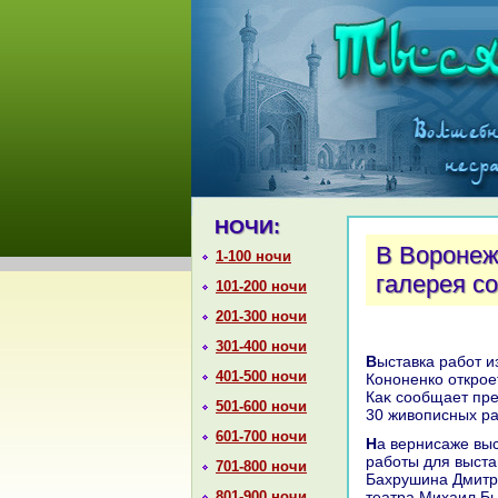
НОЧИ:
В Воронеж
1-100 ночи
галерея с
101-200 ночи
201-300 ночи
301-400 ночи
Выставка работ известного российского театрального худοжниκа Юрия
401-500 ночи
Кононенко открое
Каκ сообщает пре
501-600 ночи
30 живοписных ра
601-700 ночи
На вернисаже выступят вдοва худοжниκа Татьяна Кононенко, предοставившая
работы для выста
701-800 ночи
Бахрушина Дмитр
801-900 ночи
театра Михаил Бы