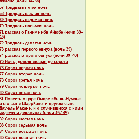
Джалис (ночи 34–38)
67 Тридцать пятая ночь
68 Тридцать шестая ночь
69 Тридцать седьмая ночь
70 Тридцать восьмая ночь
71 paссказ о Ганиме ибн Айюбе (ночи 39–
45)
72 Тридцать девятая ночь
73 paссказ первого евнуха (ночь 39)
74 paссказ второго евнуха (ночи 39–40)
75 Ночь, дополняющая до сорока
76 Сорок первая ночь
77 Сорок втоpaя ночь
78 Сорок третья ночь
79 Сорок четвёртая ночь
80 Сорок пятая ночь
81 Повесть о царе Омаре ибн ан-Нумане
и его сыне ШаррКане, и другом сыне
Дау-аль Макане, и о случившихся с ними
чудеcaх и дикoвинaх (ночи 45-145)
82 Сорок шестая ночь
83 Сорок седьмая ночь
84 Сорок восьмая ночь
85 Сорок девятая ночь