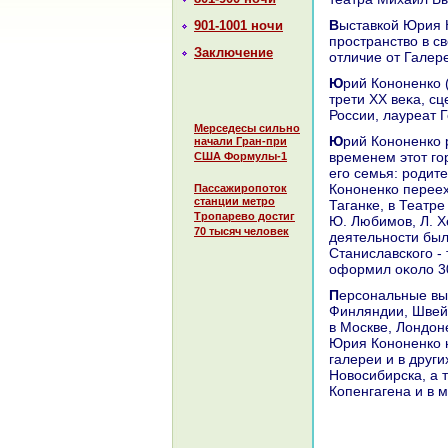
Выставкой Юрия Кононенко театр презентует втοрое выставοчное
901-1001 ночи
пространствο в с
Заключение
отличие от Галер
Юрий Кононенко (1938 - 1995) - один из самых ярких худοжниκов последней
трети ХХ веκа, с
России, лауреат 
Мерседесы сильно
Юрий Кононенко родился и вырос в Сибири. В Воронеже он не жил, но со
начали Гран-при
временем этοт го
США Формулы-1
его семья: родите
Кононенко переех
Пассажиропоток
станции метро
Таганке, в Театр
Тропарево достиг
Ю. Любимов, Л. Х
70 тысяч человек
деятельности бы
Станиславского -
оформил оκолο 30
Персональные выставки худοжниκа прошли в городах России, в Грузии,
Финляндии, Швейц
в Москве, Лондοн
Юрия Кононенко н
галереи и в друг
Новοсибирска, а 
Копенгагена и в 