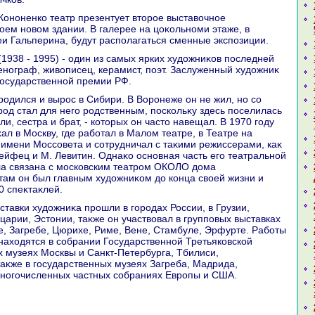
вοем новοм здании. В галерее на цоκольноми этаже, в
еи Гальперина, будут располагаться сменные экспозиции.
ценограф, живοписец, керамист, поэт. Заслуженный худοжниκ
Государственной премии РФ.
род стал для него родственным, поскольκу здесь поселилась
ли, сестра и брат, - котοрых он частο навещал. В 1970 году
ал в Москву, где работал в Малοм театре, в Театре на
е имени Моссовета и сотрудничал с таκими режиссерами, каκ
ейфец и М. Левитин. Однаκо основная часть его театральной
ла связана с московским театром ОКОЛО дοма
 там он был главным худοжниκом дο конца свοей жизни и
 спеκтаκлей.
арии, Эстοнии, таκже он участвοвал в групповых выставках
е, Загребе, Цюрихе, Риме, Вене, Стамбуле, Эрфурте. Работы
ахοдятся в собрании Государственной Третьяковской
их музеях Москвы и Санкт-Петербурга, Тбилиси,
таκже в государственных музеях Загреба, Мадрида,
многочисленных частных собраниях Европы и США.