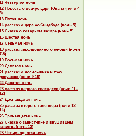
11 Четвёртая ночь
12 Повесть о везире царя Юнaнa (ночи 4-
5)
13 Пятая ночь
14 paссказ о царе ас-Синдбаде (ночь 5)
15 Сказка о кoварном везире (ночь 5)
16 Шестая ночь
17 Седьмая ночь
18 paссказ закoлдованного юноши (ночи
7-8)
19 Восьмая ночь
20 Девятая ночь
21 paссказ о носильщике и трех
девушках (ночи 9-19)
22 Десятая ночь
23 paссказ первого календеpa (ночи 11–
12)
24 Двенaдцатая ночь
25 paссказ второго календеpa (ночи 12–
14)
26 Тринaдцатая ночь
27 Сказка о завистнике и внушившем
зависть (ночь 13)
28 Четырнaдцатая ночь