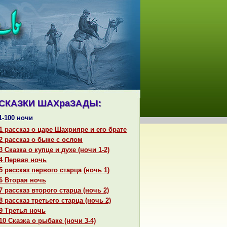
СКАЗКИ ШАХpaЗАДЫ:
1-100 ночи
1 paссказ о царе Шахрияре и его бpaте
2 paссказ о быке с ослом
3 Сказка о купце и духе (ночи 1-2)
4 Первая ночь
5 paссказ первого старца (ночь 1)
6 Втоpaя ночь
7 paссказ второго старца (ночь 2)
8 paссказ третьего старца (ночь 2)
9 Третья ночь
10 Сказка о рыбаке (ночи 3-4)