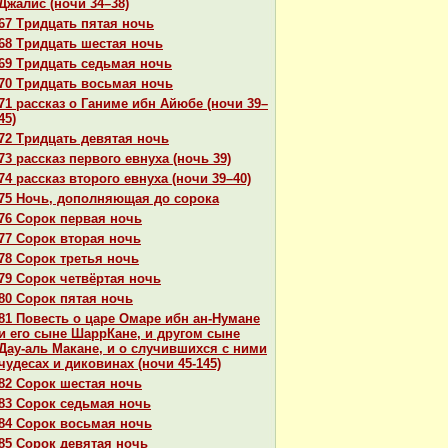
Джалис (ночи 34–38)
67 Тридцать пятая ночь
68 Тридцать шестая ночь
69 Тридцать седьмая ночь
70 Тридцать восьмая ночь
71 paссказ о Ганиме ибн Айюбе (ночи 39–
45)
72 Тридцать девятая ночь
73 paссказ первого евнуха (ночь 39)
74 paссказ второго евнуха (ночи 39–40)
75 Ночь, дополняющая до сорока
76 Сорок первая ночь
77 Сорок втоpaя ночь
78 Сорок третья ночь
79 Сорок четвёртая ночь
80 Сорок пятая ночь
81 Повесть о царе Омаре ибн ан-Нумане
и его сыне ШаррКане, и другом сыне
Дау-аль Макане, и о случившихся с ними
чудеcaх и дикoвинaх (ночи 45-145)
82 Сорок шестая ночь
83 Сорок седьмая ночь
84 Сорок восьмая ночь
85 Сорок девятая ночь