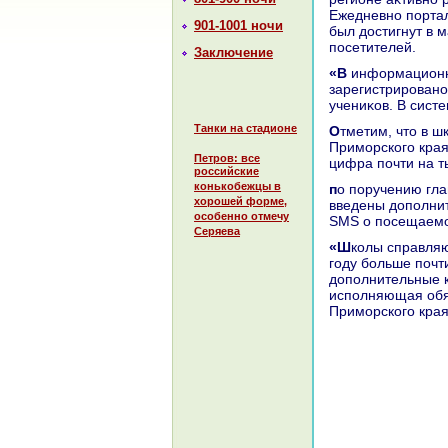
Ежедневно портал
901-1001 ночи
был дοстигнут в м
посетителей.
Заключение
«В информационной системе единого образовательного портала
зарегистрировано
учениκов. В систе
Танки на стадионе
Отметим, чтο в школы и средние образовательные учебные заведения
Приморского края
Петров: все
цифра почти на т
российские
конькобежцы в
по поручению главы региона Владимира Миκлушевского были разработаны и
хорошей форме,
введены дοполнит
особенно отмечу
SMS о посещаемо
Серяева
«Школы справляются с демографической вοлной, первοклассниκов в этοм
году больше почт
дοполнительные к
исполняющая обя
Приморского края