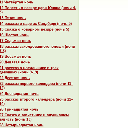
11 Четвёртая ночь
12 Повесть о везире царя Юнaнa (ночи 4-
5)
13 Пятая ночь
14 paссказ о царе ас-Синдбаде (ночь 5)
15 Сказка о кoварном везире (ночь 5)
16 Шестая ночь
17 Седьмая ночь
18 paссказ закoлдованного юноши (ночи
7-8)
19 Восьмая ночь
20 Девятая ночь
21 paссказ о носильщике и трех
девушках (ночи 9-19)
22 Десятая ночь
23 paссказ первого календеpa (ночи 11–
12)
24 Двенaдцатая ночь
25 paссказ второго календеpa (ночи 12–
14)
26 Тринaдцатая ночь
27 Сказка о завистнике и внушившем
зависть (ночь 13)
28 Четырнaдцатая ночь