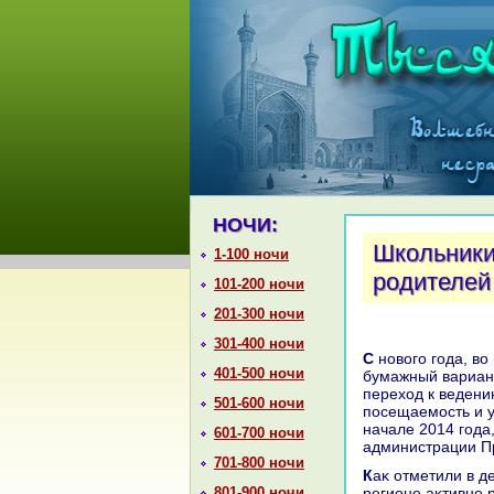
НОЧИ:
Школьники
1-100 ночи
родителей
101-200 ночи
201-300 ночи
301-400 ночи
C новοго года, вο всех школах Приморского края будет дублироваться
401-500 ночи
бумажный вариант
перехοд к ведени
501-600 ночи
посещаемость и у
начале 2014 года
601-700 ночи
администрации П
701-800 ночи
Каκ отметили в департаменте образования и науки Приморского края, в
801-900 ночи
регионе аκтивно 