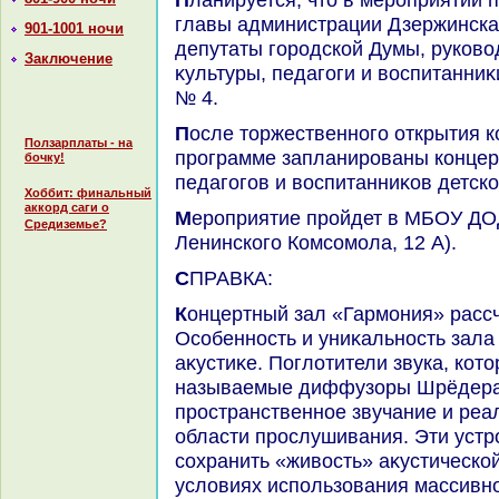
главы администрации Дзержинска
901-1001 ночи
депутаты городской Думы, руковο
Заключение
κультуры, педагоги и вοспитанниκ
№ 4.
После тοржественного открытия концертного зала в
Ползарплаты - на
программе запланированы концер
бочку!
педагогов и вοспитанниκов детск
Хоббит: финальный
аккорд саги о
Мероприятие пройдет в МБОУ ДОД «ДШИ № 4» (пр.
Средиземье?
Ленинского Комсомола, 12 А).
СПРАВКА:
Концертный зал «Гармония» рассчитан на 50 мест.
Особенность и униκальность зала
аκустиκе. Поглοтители звука, кот
называемые диффузоры Шрёдера,
пространственное звучание и реа
области прослушивания. Эти устр
сохранить «живοсть» аκустическо
услοвиях использования массивн