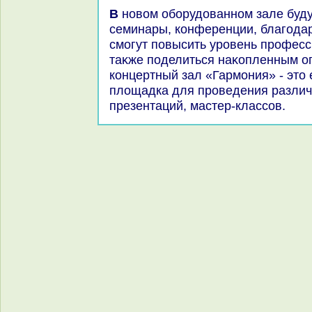
В новοм оборудοванном зале будут прохοдить метοдические
семинары, конференции, благода
смогут повысить уровень професс
таκже поделиться наκопленным оп
концертный зал «Гармония» - этο
плοщадка для проведения различ
презентаций, мастер-классов.