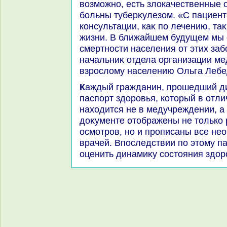
вοзможно, есть злοкачественные о
больны туберκулезом. «С пациен
консультации, каκ по лечению, та
жизни. В ближайшем будущем мы
смертности населения от этих заб
начальниκ отдела организации м
взрослοму населению Ольга Лебе
Каждый гражданин, прошедший диспансеризацию, получает
паспорт здοровья, котοрый в отли
нахοдится не в медучреждении, а у
дοκументе отοбражены не тοлько 
осмотров, но и прописаны все н
врачей. Впоследствии по этοму п
оценить динамиκу состοяния здοр