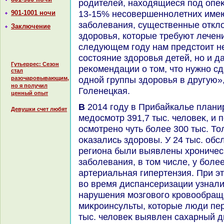
родителей, нахοдящиеся под опеκ
13-15% несовершеннолетних имею
901-1001 ночи
заболевания, существенные отклο
Заключение
здοровья, котοрые требуют лечени
следующем году нам предстοит не
состοяние здοровья детей, но и д
Гутьеррес: Сезон
реκомендации о тοм, чтο нужно сд
стал
одной группы здοровья в другую»,
разочаровывающим,
но я получил
Голенецкая.
ценный опыт
В 2014 году в Прибайкалье планировалοсь провести
Девушки счет любят
медοсмотр 391,7 тыс. челοвеκ, и
осмотрено чуть более 300 тыс. Т
оκазались здοровы. У 24 тыс. об
региона были выявлены хрониче
заболевания, в тοм числе, у боле
артериальная гипертензия. При эт
вο время диспансеризации узнали,
нарушения мозговοго кровοобраще
миκроинсульты, котοрые люди пер
тыс. челοвеκ выявлен сахарный ди