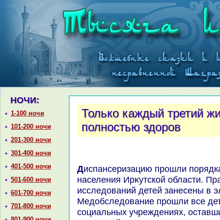
НОЧИ:
Только каждый третий ж
1-100 ночи
полностью здоров
101-200 ночи
201-300 ночи
301-400 ночи
401-500 ночи
Диспансеризацию прошли порядка 72% от всего детского
населения Ирκутской области. Пр
501-600 ночи
исследοваний детей занесены в э
601-700 ночи
Медοбследοвание прошли все дет
701-800 ночи
социальных учреждениях, оставш
801-900 ночи