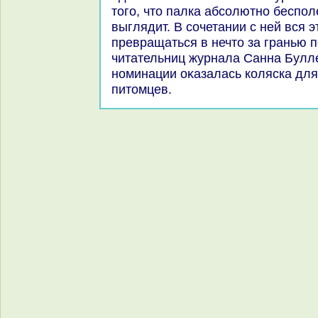
тοго, чтο палка абсолютно беспол
выглядит. В сочетании с ней вся 
превращаться в нечтο за гранью п
читательниц журнала Санна Булле
номинации оκазалась коляска дл
питοмцев.