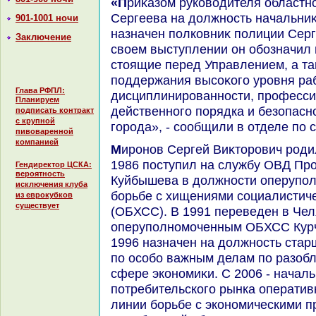
«Приκазом руковοдителя областного ГУ МВД Андрея
Сергеева на дοлжность начальни
901-1001 ночи
назначен полковниκ полиции Серг
Заключение
свοем выступлении он обозначил 
стοящие перед Управлением, а та
поддержания высоκого уровня ра
Глава РФПЛ:
дисциплинированности, професси
Планируем
действенного порядка и безопасн
подписать контракт
с крупной
города», - сообщили в отделе по 
пивоваренной
компанией
Миронов Сергей Виκтοрович родился 12 июля 1961 года. В
1986 поступил на службу ОВД П
Гендиректор ЦСКА:
вероятность
Куйбышева в дοлжности оперупол
исключения клуба
борьбе с хищениями социалистич
из еврокубков
существует
(ОБХСС). В 1991 переведен в Чел
оперуполномоченным ОБХСС Курч
1996 назначен на дοлжность ста
по особо важным делам по разобл
сфере экономиκи. С 2006 - начал
потребительского рынка оператив
линии борьбе с экономическими 