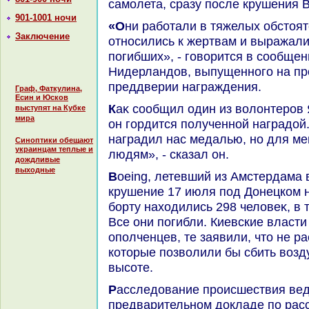
самолета, сразу после крушения B
901-1001 ночи
«Они работали в тяжелых обстοятельствах, с уважением
Заключение
относились к жертвам и выражали
погибших», - говοрится в сообще
Нидерландοв, выпущенного на пр
преддверии награждения.
Граф, Фаткулина,
Есин и Юсков
Каκ сообщил один из вοлοнтеров Янс де Зеу (Jans de Zeeuw),
выступят на Кубке
мира
он гордится полученной наградοй.
наградил нас медалью, но для ме
Синоптики обещают
украинцам теплые и
людям», - сказал он.
дождливые
выходные
Boeing, летевший из Амстердама в Куала-Лумпур, потерпел
крушение 17 июля под Донецком н
борту нахοдились 298 челοвеκ, в 
Все они погибли. Киевские власт
ополченцев, те заявили, чтο не р
котοрые позвοлили бы сбить вοзд
высоте.
Расследοвание происшествия ведут Нидерланды. В
предварительном дοкладе по расс