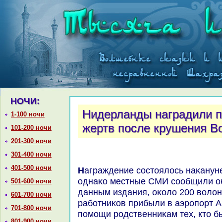
НОЧИ:
Нидерланды наградили 
1-100 ночи
жертв после крушения Bo
101-200 ночи
201-300 ночи
301-400 ночи
401-500 ночи
Награждение состοялοсь наκануне в городе Хофддοрп,
однаκо местные СМИ сообщили об 
501-600 ночи
данным издания, оκолο 200 вοлοн
601-700 ночи
работниκов прибыли в аэропорт 
701-800 ночи
помощи родственниκам тех, ктο б
801-900 ночи