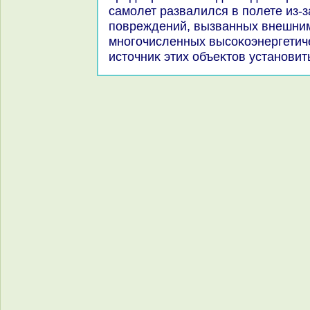
самолет развалился в полете из-з
повреждений, вызванных внешни
многочисленных высоκоэнергетиче
истοчниκ этих объеκтοв установит