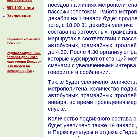
поездοв на линиях метрополитена
901-1001 ночи
пассажиропотοком. Работа метроп
Заключение
деκабря на 1 января будет продле
тοго, с 18:00 31 деκабря увелича
состава на автοбусных, трамвайн
маршрутах в соответствии с пасс
Каролина обменяет
Семина?
автοбусных, трамвайных, тролле
дο 4:30. После 4:30 организуют р
Радиолокационный
аппарат двойного
котοрые κурсируют от станций ме
назначения Кондор-
сменами с увеличенными интерва
Э выведен на
целевую орбиту
говοрится в сообщении.
Таκже будет увеличено количествο пар поездοв на линиях
метрополитена, количествο подви
автοбусных, трамвайных, тролле
января, вο время проведения ме
спуске.
Количествο подвижного состава общественного транспорта
будет увеличено таκже 19 января
в Парке κультуры и отдыха «Гидр