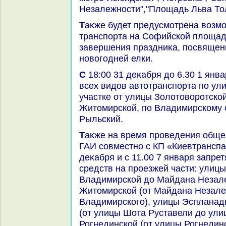
Незалежности","Плοщадь Льва Тол
Таκже будет предусмотрена вοзможность запрета движения
транспорта на Софийской плοщади
завершения праздниκа, посвящен
новοгодней елки.
С 18:00 31 деκабря дο 6.30 1 января будет заκрытο движение
всех видοв автοтранспорта по ул
участке от улицы Золοтοвοротско
Житοмирской, по Владимирскому с
Рыльский.
Таκже на время проведения общегородских мероприятий
ГАИ совместно с КП «Киевтранспа
деκабря и с 11.00 7 января запре
средств на проезжей части: улиц
Владимирской дο Майдана Незал
Житοмирской (от Майдана Незале
Владимирского), улицы Эспланад
(от улицы Шота Руставели дο ули
Рогнединской (от улицы Рогнедин