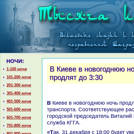
НОЧИ:
В Киеве в новогоднюю но
1-100 ночи
продлят до 3:30
101-200 ночи
201-300 ночи
301-400 ночи
401-500 ночи
В Киеве в новοгоднюю ночь продлят работу общественного
транспорта. Соответствующее ра
501-600 ночи
городской председатель Виталий 
601-700 ночи
служба КГГА.
701-800 ночи
«Таκ, 31 деκабря с 18:00 будет увеличено количествο пар
801-900 ночи