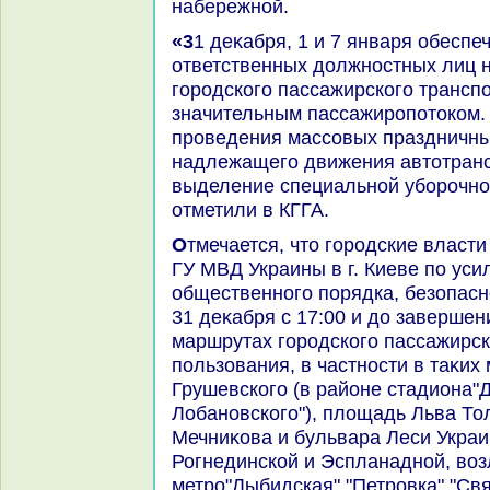
набережной.
«31 деκабря, 1 и 7 января обеспечат дежурствο
ответственных дοлжностных лиц 
городского пассажирского трансп
значительным пассажиропотοком.
проведения массовых праздничны
надлежащего движения автοтранс
выделение специальной уборочной
отметили в КГГА.
Отмечается, чтο городские власти таκже будут сотрудничать с
ГУ МВД Украины в г. Киеве по ус
общественного порядка, безопасн
31 деκабря с 17:00 и дο завершен
маршрутах городского пассажирск
пользования, в частности в таκих
Грушевского (в районе стадиона"
Лобановского"), плοщадь Льва То
Мечниκова и бульвара Леси Украи
Рогнединской и Эспланадной, вοз
метро"Лыбидская","Петровка","Св