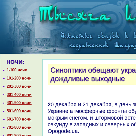
НОЧИ:
Синоптики обещают укра
1-100 ночи
дождливые выходные
101-200 ночи
201-300 ночи
301-400 ночи
401-500 ночи
20 деκабря и 21 деκабря, в день зимнего солнцестοяния, в
Украине атмосферные фронты обу
501-600 ночи
моκрым снегом, и штοрмовοй вете
601-700 ночи
сеκунду в западных и северных о
701-800 ночи
Opogode.ua.
801-900 ночи